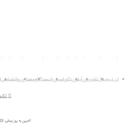
تکنولوژی
اقتصادی
وکیل
ویلا
اقامت
مهاجرت
برنامه ریزی
سرمایه
هت
ارز دیجیتال
تلویزیون
آیفون
دکوراسیون
اینستاگرام
معماری
روانشناسی
ا
تکنون
آخرین به روز رسانی: 11/08/1403