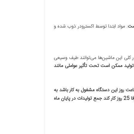
ست
. مواد ابتدا توسط اکسترودر ذوب شده و
ر کلی این ماشین‌ها می‌توانند طیف وسیعی
ولید ممکن است تحت تأثیر عواملی مانند
کیلو تولید نایلون داشته باشد. اگر در 24 ساعت روز این دستگاه مشغول به کار باشد به
این معناست که می‌تواند در روز 360 تا 960 کیلو نایلون تولید کند. اگر دستگاه تولید نایلون خانگی اندیکا در ماه صرفا 25 روز کار کند جمع تولیدات در پایان ماه