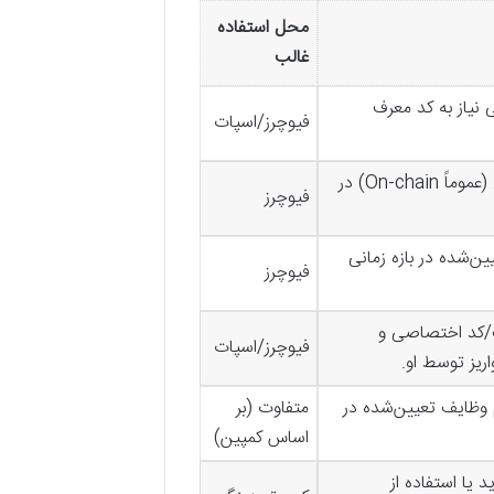
محل استفاده
غالب
 نیاز به کد معرف
فیوچرز/اسپات
واریز حداقل مبلغ مشخص (عموماً On-chain) در
فیوچرز
ن‌شده در بازه زمانی
فیوچرز
نک/کد اختصاصی و
فیوچرز/اسپات
اریز توسط او.
 وظایف تعیین‌شده در
متفاوت (بر
اساس کمپین)
د یا استفاده از