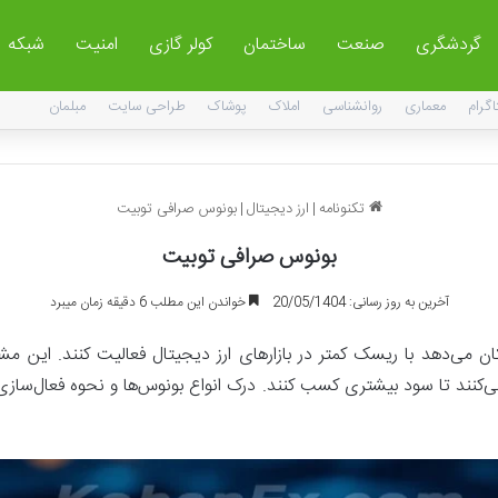
گردشگری
صنعت
ساختمان
کولر گازی
امنیت
شبکه
اگرام
معماری
روانشناسی
املاک
پوشاک
طراحی سایت
مبلمان
تکنونامه
|
ارز دیجیتال
|
بونوس صرافی توبیت
بونوس صرافی توبیت
آخرین به روز رسانی: 20/05/1404
خواندن این مطلب 6 دقیقه زمان میبرد
کان می‌دهد با ریسک کمتر در بازارهای ارز دیجیتال فعالیت کنند. این مش
ی‌کنند تا سود بیشتری کسب کنند. درک انواع بونوس‌ها و نحوه فعال‌سازی آن