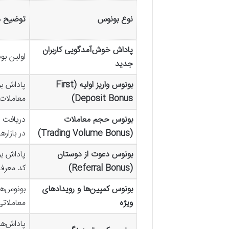
نوع بونوس
توضیح 
پاداش خوش‌آمدگویی کاربران
اولین بو
جدید
بونوس واریز اولیه (First
پاداش بر
Deposit Bonus)
معاملات 
بونوس حجم معاملات
دریافت 
(Trading Volume Bonus)
در بازاره
بونوس دعوت از دوستان
پاداش بر
(Referral Bonus)
کد معرف
بونوس کمپین‌ها و رویدادهای
بونوس‌ها
ویژه
معاملات
پاداش‌ها