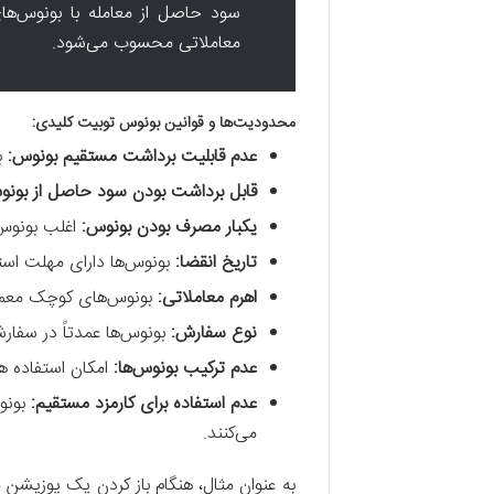
سود حاصل از معامله با بونوس‌ها
معاملاتی محسوب می‌شود.
محدودیت‌ها و
قوانین بونوس توبیت
کلیدی:
عدم قابلیت برداشت مستقیم بونوس:
ب
قابل برداشت بودن سود حاصل از بونو
یکبار مصرف بودن بونوس:
اغلب بونوس‌
تاریخ انقضا:
بونوس‌ها دارای مهلت استفاده (معمولاً ۷ یا ۳۰ روز) هستند و در صورت عدم استف
اهرم معاملاتی:
بونوس‌های کوچک معمولاً با اهرم ۱X فعال می‌شوند؛ بونوس‌های بزرگتر ممکن است امکان استفاده
نوع سفارش:
بونوس‌ها عمدتاً در سفارشات Market و Limit قابل استفاده هستند و برای سفارشات Trigger
عدم ترکیب بونوس‌ها:
امکان استفاده ه
عدم استفاده برای کارمزد مستقیم:
بونوس
می‌کنند.
به عنوان مثال، هنگام باز کردن یک پوزیشن معا