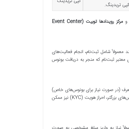
کپی تریدینگ
پی تریدینگ.
مرکز رویدادها توبیت (Event Center
معمولاً شامل ثبت‌نام، انجام فعالیت‌های
 معتبر ثبت‌نام که منجر به دریافت بونوس
 معرف (در صورت نیاز برای بونوس‌های خاص)
در این مرحله حیاتی است. پس از ثبت‌نام، لازم است مراحل اولیه تأیید ایمیل یا شماره تلفن تکمیل شود. برای بونوس‌های بزرگتر، احراز هویت (KYC) نیز ممکن
ولاً نیاز به واریز مبلغ مشخصی به صورت