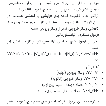
میدان مغناطیسی ایجاد می شود. این میدان مغناطیسی
جریان الکتریکی جدیدی را در سیم پیچ ثانویه القا می کند.
ترانس های تقویت کننده برق
افزایشی
یا
کاهشی
هستند. در
نوع افزایشی ولتاژ خروجی بیشتر از ولتاژ ورودی است و در نوع
کاهشی ولتاژ خروجی کمتر از ولتاژ ورودی است.
فرمول عملکردی ترانسفورماتور
یکی از فرمول های اساسی ترانسفورماتور ولتاژ به شکل زیر
است :
V۱V۲=N۱N۲frac{V_۱}{V_۲} = frac{N_۱}{N_۲}V۲​V۱​​=N۲​
N۱​​
که در آن :
V۱V_۱V۱​ ولتاژ ورودی (اولیه)
V۲V_۲V۲​ ولتاژ خروجی (ثانویه)
N۱N_۱N۱​ تعداد دورهای سیم پیچ اولیه
N۲N_۲N۲​ تعداد دورهای سیم پیچ ثانویه
با توجه به این فرمول اگر تعداد دورهای سیم پیچ ثانویه بیشتر