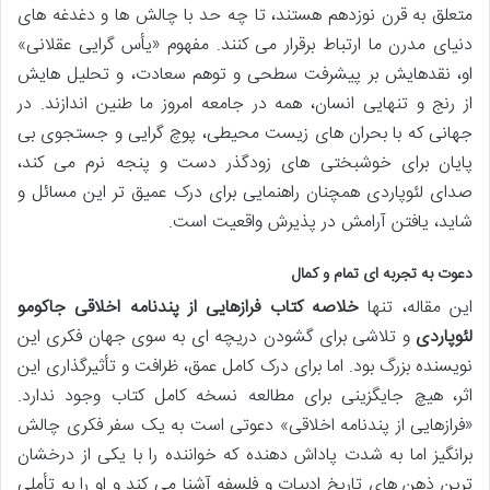
متعلق به قرن نوزدهم هستند، تا چه حد با چالش ها و دغدغه های
دنیای مدرن ما ارتباط برقرار می کنند. مفهوم «یأس گرایی عقلانی»
او، نقدهایش بر پیشرفت سطحی و توهم سعادت، و تحلیل هایش
از رنج و تنهایی انسان، همه در جامعه امروز ما طنین اندازند. در
جهانی که با بحران های زیست محیطی، پوچ گرایی و جستجوی بی
پایان برای خوشبختی های زودگذر دست و پنجه نرم می کند،
صدای لئوپاردی همچنان راهنمایی برای درک عمیق تر این مسائل و
شاید، یافتن آرامش در پذیرش واقعیت است.
دعوت به تجربه ای تمام و کمال
این مقاله، تنها
خلاصه کتاب فرازهایی از پندنامه اخلاقی جاکومو
لئوپاردی
و تلاشی برای گشودن دریچه ای به سوی جهان فکری این
نویسنده بزرگ بود. اما برای درک کامل عمق، ظرافت و تأثیرگذاری این
اثر، هیچ جایگزینی برای مطالعه نسخه کامل کتاب وجود ندارد.
«فرازهایی از پندنامه اخلاقی» دعوتی است به یک سفر فکری چالش
برانگیز اما به شدت پاداش دهنده که خواننده را با یکی از درخشان
ترین ذهن های تاریخ ادبیات و فلسفه آشنا می کند و او را به تأملی