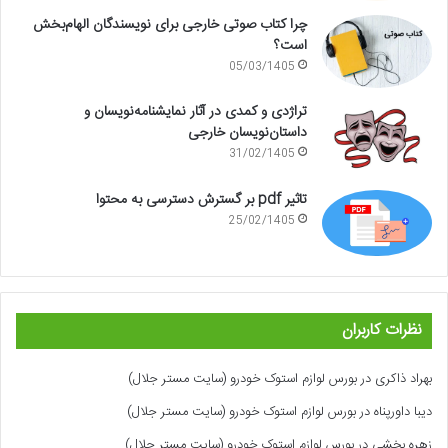
چرا کتاب صوتی خارجی برای نویسندگان الهام‌بخش
است؟
05/03/1405
تراژدی و کمدی در آثار نمایشنامه‌نویسان و
داستان‌نویسان خارجی
31/02/1405
تاثیر pdf بر گسترش دسترسی به محتوا
25/02/1405
نظرات کاربران
بهراد ذاکری
در
بورس لوازم استوک خودرو (سایت مستر جلال)
دیبا داورپناه
در
بورس لوازم استوک خودرو (سایت مستر جلال)
زهره بخشی
در
بورس لوازم استوک خودرو (سایت مستر جلال)