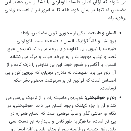
می شوند که ارکان اصلی فلسفه لئوپاردی را تشکیل می دهند. این
مضامین نه تنها در زمان خود، بلکه تا به امروز نیز از اهمیت زیادی
برخوردارند.
انسان و طبیعت:
یکی از محوری ترین مضامین، رابطه
پرچالش و غالباً تراژیک انسان با طبیعت است. لئوپاردی
طبیعت را نیرویی بی تفاوت و بی رحم می داند که بدون هیچ
قصد و نیتی، موجودات را به چرخه حیات و مرگ می کشاند.
انسان، با آگاهی و شعور خود، این بی تفاوتی را درک کرده و از
آن رنج می برد. طبیعت، نه مادری مهربان، که نیرویی کور و بی
احساس است که قوانین آن بر سرنوشت محتوم بشر حکم
فرماست.
رنج و خوشبختی:
لئوپاردی ماهیت رنج را از نزدیک بررسی می
کند و آن را جزء لاینفک وجود انسان می داند. خوشبختی، در
نگاه او، حالتی گذرا و غالباً توهمی است که انسان همواره در
پی آن است، اما هرگز به طور کامل و پایدار به آن دست نمی
یابد. رنج، نتیجه ی فاصله بین آرزوهای بلندپروازانه انسان و