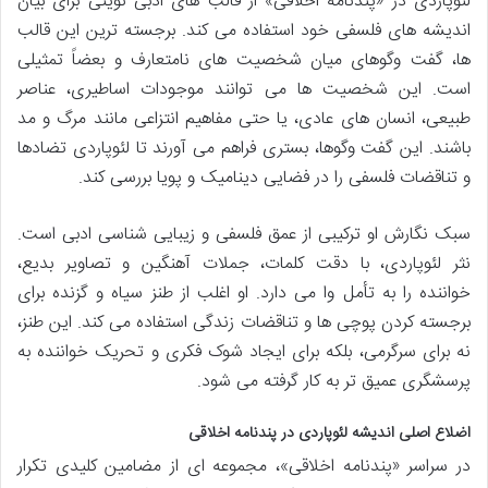
لئوپاردی در «پندنامه اخلاقی» از قالب های ادبی نوینی برای بیان
اندیشه های فلسفی خود استفاده می کند. برجسته ترین این قالب
ها، گفت وگوهای میان شخصیت های نامتعارف و بعضاً تمثیلی
است. این شخصیت ها می توانند موجودات اساطیری، عناصر
طبیعی، انسان های عادی، یا حتی مفاهیم انتزاعی مانند مرگ و مد
باشند. این گفت وگوها، بستری فراهم می آورند تا لئوپاردی تضادها
و تناقضات فلسفی را در فضایی دینامیک و پویا بررسی کند.
سبک نگارش او ترکیبی از عمق فلسفی و زیبایی شناسی ادبی است.
نثر لئوپاردی، با دقت کلمات، جملات آهنگین و تصاویر بدیع،
خواننده را به تأمل وا می دارد. او اغلب از طنز سیاه و گزنده برای
برجسته کردن پوچی ها و تناقضات زندگی استفاده می کند. این طنز،
نه برای سرگرمی، بلکه برای ایجاد شوک فکری و تحریک خواننده به
پرسشگری عمیق تر به کار گرفته می شود.
اضلاع اصلی اندیشه لئوپاردی در پندنامه اخلاقی
در سراسر «پندنامه اخلاقی»، مجموعه ای از مضامین کلیدی تکرار