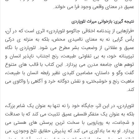
عمیق در معنای واقعی وجود فرا می خواند.
نتیجه گیری: بازخوانی میراث لئوپاردی
«فرازهایی از پندنامه اخلاقی جاکومو لئوپاردی» اثری است که در آن،
یأس گرایی نه به معنای ناامیدی محض، بلکه به منزله ی درکی
عمیق و عقلانی از وضعیت بشر مطرح می شود. لئوپاردی با نگاه
تیزبینانه خود، به بی تفاوتی طبیعت، رنج اجتناب ناپذیر انسان و
توهم های جامعه مدرن می پردازد. این کتاب با قالب های متنوع
گفت وگو و داستان، مضامین کلیدی نظیر رابطه انسان با طبیعت،
ماهیت رنج و خوشبختی، و نقش دوگانه خرد و آگاهی را واکاوی می
کند.
لئوپاردی، در این اثر، جایگاه خود را نه تنها به عنوان یک شاعر بزرگ،
بلکه به عنوان یک متفکر فلسفی عمیق تثبیت می کند که با صداقت
و شجاعت، به رویارویی با سخت ترین پرسش های هستی می
پردازد. او به ما یادآوری می کند که پذیرش حقایق تلخ وجودی، می