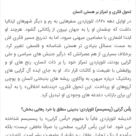
تحول فکری و تمرکز بر هستی انسان
در اوایل دهه ۱۸۲۰، لئوپاردی سفرهایی به رم و دیگر شهرهای ایتالیا
داشت که چشمان او را به جهان بیرون از رکاناتی گشود. هرچند او
ابتدا اشعاری با مضامین میهنی سرود، اما به تدریج مسیر فکری اش
به سمت مسائل بنیادی تر هستی شناسانه و فلسفی تغییر کرد.
برخلاف بسیاری از هم عصرانش که درگیر جنبش های سیاسی و ملی
گرایی بودند، لئوپاردی تمرکز خود را بر ذات انسان، رنج های او و
روابطش با طبیعت و کائنات قرار داد. او به جای ایده آل گرایی های
رمانتیک درباره میهن، به واکاوی ریشه های بدبختی انسان و پوچی
آرزوهای او پرداخت. این تحول فکری، «پندنامه اخلاقی» را به آینه
ای برای بازتاب دغدغه های وجودی او تبدیل کرد.
یأس گرایی (پسمیسم) لئوپاردی: بدبینی مطلق یا خرد رهایی بخش؟
اندیشه لئوپاردی غالباً با مفهوم «یأس گرایی» یا پسمیسم شناخته
می شود. اما این یأس گرایی، سطحی یا صرفاً عاطفی نیست؛ بلکه
برآمده از یک تحلیل عقلانی و دقیق از وضعیت بشر است. لئوپاردی