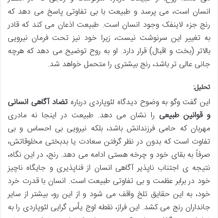
انسان است، می پرسد و طبیعت با بی تفاوتی پاسخ می دهد که
رنج جزء لاینفک وجود انسان است. طبیعت اذعان می کند که قادر
به تغییر این سرنوشت نیست، زیرا خود نیز تحت فرمان نیرویی
بالاتر (بخت و اقبال) قرار دارد. او به روح توضیح می دهد که هرچه
جانی عالی تر باشد، رنج بیشتری را متحمل خواهد شد.
تحلیل:
این گفت وگو به وضوح دیدگاه لئوپاردی درباره
تضاد آگاهی انسانی
و قوانین طبیعی
را نشان می دهد. طبیعت در اینجا نه مادری
مهربان که حامی فرزندانش باشد، بلکه نیرویی بی احساس و بی
تفاوت است که بدون در نظر گرفتن سعادت یا بدبختی مخلوقاتش،
صرفاً به بقای خود و چرخه هستی ادامه می دهد. رنج، در این نگاه،
نتیجه ی اجتناب ناپذیر آگاهی انسان از فناپذیری و جایگاه ناچیز
خود در برابر عظمت و بی تفاوتی طبیعت است. انسان با قدرت خرد
خود، به این حقایق تلخ واقف می شود و از این رو، بیشتر از سایر
جانداران رنج می کشد. این فراز، نقطه اوج یأس گرایی لئوپاردی را به