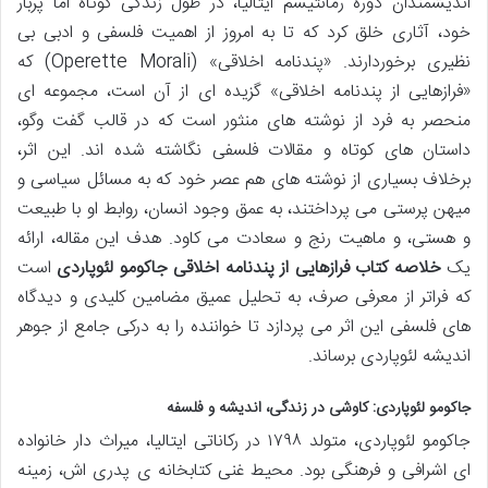
اندیشمندان دوره رمانتیسم ایتالیا، در طول زندگی کوتاه اما پربار
خود، آثاری خلق کرد که تا به امروز از اهمیت فلسفی و ادبی بی
نظیری برخوردارند. «پندنامه اخلاقی» (Operette Morali) که
«فرازهایی از پندنامه اخلاقی» گزیده ای از آن است، مجموعه ای
منحصر به فرد از نوشته های منثور است که در قالب گفت وگو،
داستان های کوتاه و مقالات فلسفی نگاشته شده اند. این اثر،
برخلاف بسیاری از نوشته های هم عصر خود که به مسائل سیاسی و
میهن پرستی می پرداختند، به عمق وجود انسان، روابط او با طبیعت
و هستی، و ماهیت رنج و سعادت می کاود. هدف این مقاله، ارائه
یک
خلاصه کتاب فرازهایی از پندنامه اخلاقی جاکومو لئوپاردی
است
که فراتر از معرفی صرف، به تحلیل عمیق مضامین کلیدی و دیدگاه
های فلسفی این اثر می پردازد تا خواننده را به درکی جامع از جوهر
اندیشه لئوپاردی برساند.
جاکومو لئوپاردی: کاوشی در زندگی، اندیشه و فلسفه
جاکومو لئوپاردی، متولد ۱۷۹۸ در رکاناتی ایتالیا، میراث دار خانواده
ای اشرافی و فرهنگی بود. محیط غنی کتابخانه ی پدری اش، زمینه