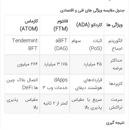
جدول مقایسه ویژگی های فنی و اقتصادی
فانتوم
کازماس
ویژگی ها
کاردانو
(ADA)
(ATOM)
(FTM)
الگوریتم
اثبات سهام
aBFT
Tendermint
اجماع
(PoS)
(DAG)
BFT
حداکثر
۴۵ میلیارد
۳.۱۷۵ میلیارد
۲۸۴ میلیون
عرضه
قراردادهای
dApps
اتصال بلاک چین
کاربردها
هوشمند دیفای
خدمات وب ۳
ها DeFi
سرعت
سریع با مقیاس
مقیاس پذیری
کمتر از ۲ ثانیه
تراکنش
پذیری بالا
بالا
نتیجه گیری