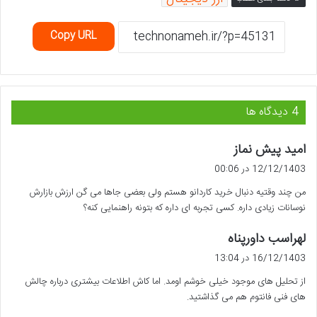
Copy URL
‫4 دیدگاه ها
گ
امید پیش نماز
ف
12/12/1403 در 00:06
ت
من چند وقتیه دنبال خرید کاردانو هستم ولی بعضی جاها می گن ارزش بازارش
:
نوسانات زیادی داره. کسی تجربه ای داره که بتونه راهنمایی کنه؟
گ
لهراسب داورپناه
ف
16/12/1403 در 13:04
ت
از تحلیل های موجود خیلی خوشم اومد. اما کاش اطلاعات بیشتری درباره چالش
:
های فنی فانتوم هم می گذاشتید.