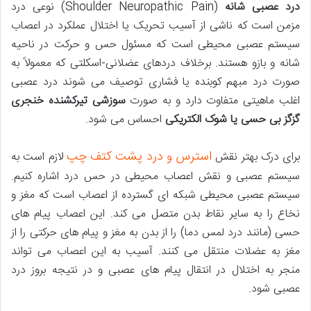
درد عصبی شانه
(Shoulder Neuropathic Pain) نوعی درد
مزمن است که ناشی از آسیب تحریک یا اختلال عملکرد در اعصاب
سیستم عصبی محیطی است که مسئول حس و حرکت در ناحیه
شانه و بازو هستند. برخلاف دردهای عضلانی-اسکلتی که معمولاً به
صورت درد مبهم کوبنده یا فشاری توصیف می شوند درد عصبی
اغلب ماهیتی متفاوت دارد و به صورت
سوزشی تیرکشنده خنجری
گزگز بی حسی یا شوک الکتریکی
احساس می شود.
استرس و درد پشت کتف چپ
برای درک بهتر نقش
لازم است به
سیستم عصبی و نقش اعصاب محیطی در حس درد اشاره کنیم.
سیستم عصبی محیطی شبکه ای گسترده از اعصاب است که مغز و
نخاع را به سایر نقاط بدن متصل می کند. این اعصاب پیام های
حسی (مانند درد لمس دما) را از بدن به مغز و پیام های حرکتی را از
مغز به عضلات منتقل می کنند. آسیب به این اعصاب می تواند
منجر به اختلال در انتقال پیام های عصبی و در نتیجه بروز درد
عصبی شود.