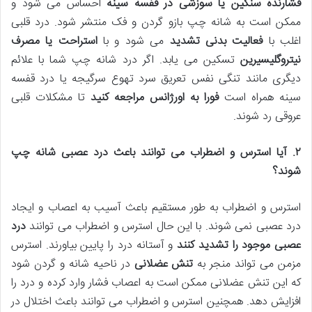
فشارنده سنگین یا سوزشی در قفسه سینه
احساس می شود و
ممکن است به شانه چپ بازو گردن و فک منتشر شود. درد قلبی
اغلب با
فعالیت بدنی تشدید
می شود و با
استراحت یا مصرف
نیتروگلیسیرین
تسکین می یابد. اگر درد شانه چپ شما با علائم
دیگری مانند تنگی نفس تعریق سرد تهوع سرگیجه یا درد قفسه
سینه همراه است
فورا به اورژانس مراجعه کنید
تا مشکلات قلبی
عروقی رد شوند.
۲
.
آیا استرس و اضطراب می توانند باعث درد عصبی شانه چپ
شوند؟
استرس و اضطراب به طور مستقیم باعث آسیب به اعصاب و ایجاد
درد عصبی نمی شوند. با این حال استرس و اضطراب می توانند
درد
عصبی موجود را تشدید کنند
و آستانه درد را پایین بیاورند. استرس
مزمن می تواند منجر به
تنش عضلانی
در ناحیه شانه و گردن شود
که این تنش عضلانی ممکن است به اعصاب فشار وارد کرده و درد را
افزایش دهد. همچنین استرس و اضطراب می توانند باعث اختلال در