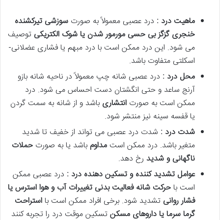
ماهیت درد :
درد عصبی معمولاً به صورت
سوزشی تیرکشنده
خنجری گزگز بی حسی مورمور شدن یا شوک الکتریکی
توصیف
می شود. این درد ممکن است با درد مبهم یا فشاری عضلانی-
اسکلتی متفاوت باشد.
محل درد :
درد عصبی شانه چپ معمولاً در ناحیه شانه بازو
آرنج ساعد و حتی انگشتان دست احساس می شود. درد
ممکن است به صورت
انتشاری
باشد و از شانه به سمت گردن
یا قفسه سینه نیز منتشر شود.
شدت درد :
شدت درد عصبی می تواند از خفیف تا شدید
متغیر باشد. درد ممکن است
مداوم
باشد یا به صورت
حملات
ناگهانی و شدید
رخ دهد.
عوامل تشدید کننده و تسکین دهنده درد :
درد عصبی ممکن
است با
حرکت شانه فعالیت بدنی تغییرات آب و هوا استرس یا
فشار روانی
تشدید شود. برخی افراد ممکن است با
استراحت
گرما سرما یا داروهای مسکن
تسکین موقت درد را تجربه کنند