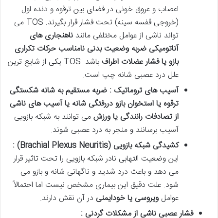
اعصاب و عروق خونی در فضای بین ترقوه و دنده اول
(خروجی قفسه سینه) تحت فشار قرار بگیرند. TOS می
تواند ناشی از عوامل مختلفی مانند
ناهنجاری های
آناتومیکی ضربه وضعیت بدنی نامناسب حرکات تکراری
بازو یا فشار عضلات اطراف
باشد. TOS یکی از شایع ترین
علل درد عصبی شانه چپ است.
آسیب های تروماتیک : ضربه مستقیم به شانه شکستگی
ترقوه یا استخوان بازو دررفتگی شانه یا آسیب های ناشی
از تصادفات رانندگی یا ورزش
می توانند به شبکه بازویی
آسیب برسانند و منجر به درد عصبی شوند.
کشیدگی شبکه بازویی
(Brachial Plexus Neuritis)
:
این وضعیت التهابی نادر شبکه بازویی را تحت تاثیر قرار
می دهد و باعث درد شدید و ناگهانی شانه و بازو می
شود. علت دقیق این بیماری مشخص نیست اما احتمالاً
عوامل
ویروسی یا خودایمنی
در آن نقش دارند.
فشار عصبی ناشی از مشکلات گردنی :