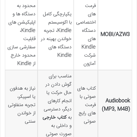
فرمت
محدود به
های
یکپارچگی کامل
دستگاه ها و
اختصاصی
با اکوسیستم
اپلیکیشن های
دستگاه
Kindle، تجربه
Kindle،
MOBI/AZW3
های
خواندن بهینه در
قابلیت
Kindle
دستگاه های
سفارشی سازی
شرکت
Kindle
محدود خارج
آمازون
از Kindle
مناسب برای
گوش دادن در
کتاب های
نیاز به هدفون
حال حرکت یا
صوتی با
یا اسپیکر،
Audiobook
انجام کارهای
فرمت
تجربه متفاوتی
(MP3, M4B)
دیگر، دسترسی
های رایج
از خواندن
به
کتاب خارجی
صوتی
سنتی
و داخلی به
صورت صوتی