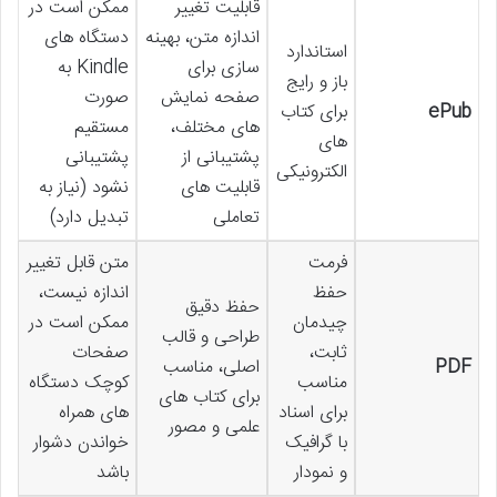
قابلیت تغییر
ممکن است در
اندازه متن، بهینه
دستگاه های
استاندارد
سازی برای
Kindle به
باز و رایج
صفحه نمایش
صورت
ePub
برای کتاب
های مختلف،
مستقیم
های
پشتیبانی از
پشتیبانی
الکترونیکی
قابلیت های
نشود (نیاز به
تعاملی
تبدیل دارد)
فرمت
متن قابل تغییر
حفظ
اندازه نیست،
حفظ دقیق
چیدمان
ممکن است در
طراحی و قالب
ثابت،
صفحات
PDF
اصلی، مناسب
مناسب
کوچک دستگاه
برای کتاب های
برای اسناد
های همراه
علمی و مصور
با گرافیک
خواندن دشوار
و نمودار
باشد