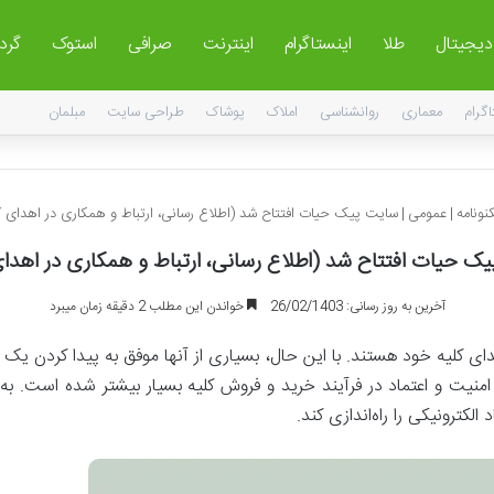
 دیجیتال
طلا
اینستاگرام
اینترنت
صرافی
استوک
گرد
اگرام
معماری
روانشناسی
املاک
پوشاک
طراحی سایت
مبلمان
نونامه
|
عمومی
|
سایت پیک حیات افتتاح شد (اطلاع رسانی، ارتباط و همکاری در اهدای ک
ک حیات افتتاح شد (اطلاع رسانی، ارتباط و همکاری در اهدای
آخرین به روز رسانی: 26/02/1403
خواندن این مطلب 2 دقیقه زمان میبرد
اهدای کلیه خود هستند. با این حال، بسیاری از آنها موفق به پیدا کردن یک ف
همیت امنیت و اعتماد در فرآیند خرید و فروش کلیه بسیار بیشتر شده است
الکترونیکی را راه‌اندازی کند.