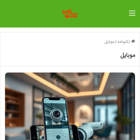
منو
تکنونامه
|
موبایل
موبایل