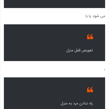
می شود یا با
تعویض قفل منزل
،
راه ندادن مرد به منزل