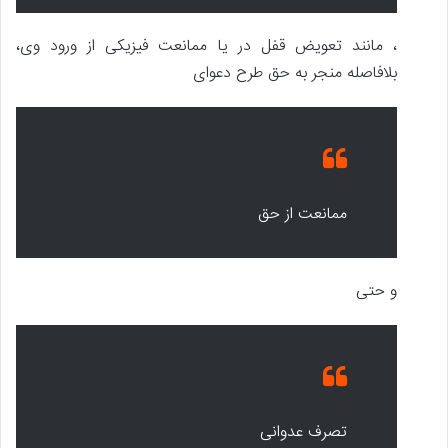
، مانند تعویض قفل در یا ممانعت فیزیکی از ورود وی،
بلافاصله منجر به حق طرح دعوای
ممانعت از حق
و حتی
تصرف عدوانی