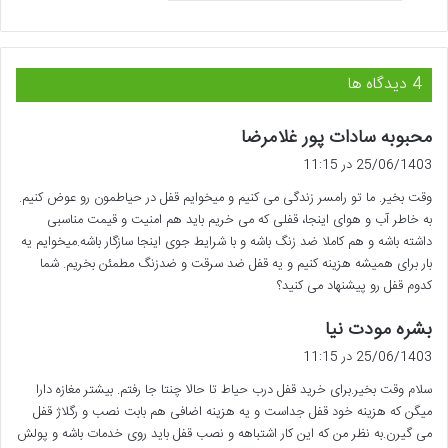
‫4 دیدگاه ها
گ
محبوبه سادات پور غلامرضا
ف
25/06/1403 در 11:15
ت
وقت بخیر. ما تو رامسر زندگی می کنیم و میخوایم قفل در حیاطمون رو عوض کنیم.
:
به خاطر آب و هوای اینجا، قفلی که می خریم باید هم امنیت و قیمت مناسبی
داشته باشه و هم کاملا ضد زنگ باشه و با شرایط جوی اینجا سازگار باشه.میخوایم یه
بار برای همیشه هزینه کنیم و یه قفل ضد سرقت و ضدزنگ مطمئن بخریم. شما
کدوم قفل رو پیشنهاد می کنید؟
گ
بشره مودت نیا
ف
25/06/1403 در 11:15
ت
سلام وقت بخیر.برای خرید قفل درب حیاط تا حالا چنتا جا رفتم. بیشتر مغازه دارا
:
میگن که هزینه خود قفل جداست و یه هزینه اضافی هم بابت نصب و رگلاژ قفل
می گیرن.به نظر من که این کار اشتباهه و نصب قفل باید روی خدمات باشه و پولش