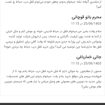
از مشتری گرفته نشه. میخوام بدونم چطور خودم می‌تونم قفل درب حیاط رو نصب
کنم؟
گ
محرم بانو قوچانی
ف
25/06/1403 در 11:15
ت
سلام وقت بخیر. من میخوام قفل در حیاط قدیمی خونه رو عوض کنم و مثل خیلی
:
از آدما به شدت روی کیفیت ،گارانتی و خدمات پس از فروش شرکت تولید کننده
وسواس دارم ولی این روزا به حدی سرم شلوغه که وقت کافی برای تحقیق و بررسی
قفل ها ندارم.شما چی توصیه می کنید؟ برای خرید قفل درب حیاط چه برندی خوبه؟
گ
جانی خمارباغی
ف
25/06/1403 در 11:15
ت
ممنون از مطلبتون. یه سوالی دارم که قبل خرید قفل درب حیاط یادم بود تا از
:
فروشنده بپرسم ولی موقع خرید یادم رفت. میخوام بدونم این قفل های ضدسرقت
برقی جدید به دوربین های معمولی هم وصل میشن یا نیاز هس که سیستم دوربین
هام عوض بشن؟