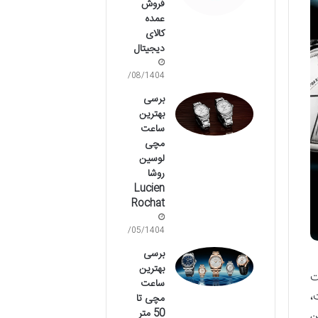
فروش
عمده
کالای
دیجیتال
09/08/1404
برسی
بهترین
ساعت
مچی
لوسین
روشا
Lucien
Rochat
16/05/1404
برسی
بهترین
ت
ساعت
،
مچی تا
50 متر
ن