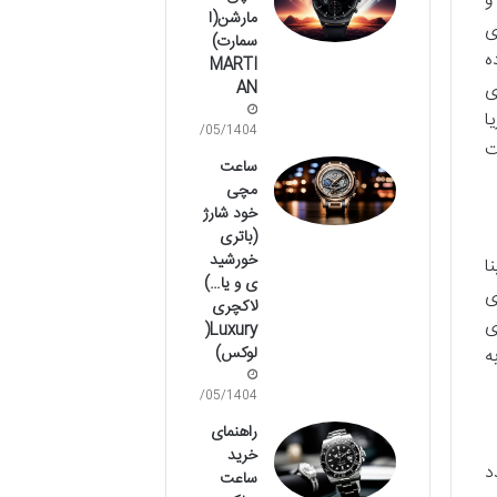
و
مارشن(ا
ی
سمارت)
ه
MARTI
ی
AN
ا
15/05/1404
ت
ساعت
مچی
خود شارژ
(باتری
خورشید
نا
ی و یا…)
ی
لاکچری
ی
Luxury(
لوکس)
را به
15/05/1404
راهنمای
خرید
د
ساعت