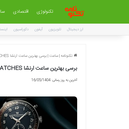
تکنولوژی
اقتصادی
سا
ارز دیجیتال
تلویزیون
آیفون
دکوراسیون
اینست
تکنونامه
|
ساعت
|
برسی بهترین ساعت ارنشا EARNSHAW WATCHES
برسی بهترین ساعت ارنشا EARNSHAW WATCHES
آخرین به روز رسانی: 16/05/1404