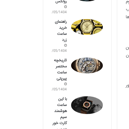
م
رولکس
ب
15/05/1404
ا
راهنمای
خرید
ساعت
زرد
ن
15/05/1404
ن
تاریخچه
مختصر
ساعت
پیرپتی
ر
15/05/1404
با این
ساعت
هوشمند
سیم
کارت خور