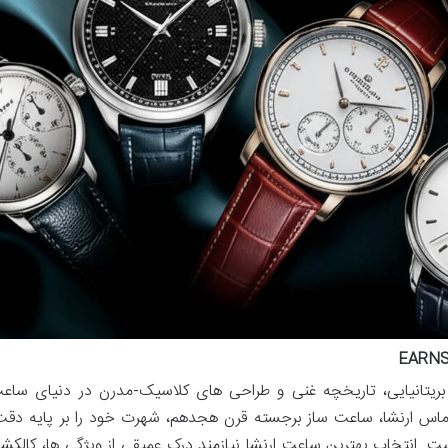
بریتانیایی، تاریخچه غنی و طراحی های کلاسیک-مدرن در دنیای ساع
 توماس ارنشا، ساعت ساز برجسته قرن هجدهم، شهرت خود را بر پایه دقت
ت. انتخاب بهترین ساعت ارنشا نیازمند درک عمیقی از ویژگی ها، کالکش