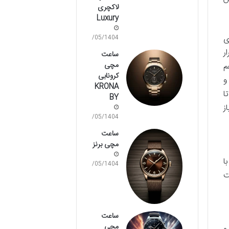
لاکچری
Luxury
ی
16/05/1404
ر
ساعت
مچی
م
کرونابی
و
KRONA
ا
BY
ز
16/05/1404
ساعت
مچی برنز
ا
15/05/1404
ت
ساعت
مچی