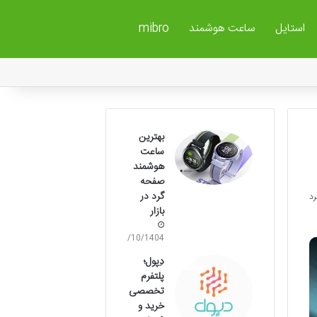
استایل
ساعت هوشمند
mibro
بهترین
ساعت
هوشمند
صفحه
گرد در
بازار
11/10/1404
دِپول؛
پلتفرم
تخصصی
خرید و