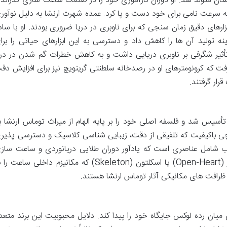
۱۷۴ در منچستر انگلستان متولد شد. او دوران کارآموزی خود را در صنعت ساعت سازی گذراند 
به سرعت نامی برای خود دست و پا کرد. عمده شهرت ارنشا به دلیل نوآور
بزارهای دقیق زمان سنجی که برای ناوبری در دریا ضروری بودند. او با ساد
نه تولید آن ها را کاهش داد و دسترسی به این ابزارهای حیاتی را برا
أثیر شگرفی بر ناوبری دریایی داشت و به کاهش خطرات گم شدن در دری
فت که کرونومترهای او در رصدخانه سلطنتی گرینویچ نیز برای افزایش دق
رار گرفتند.
ر سال ۲۰۱۲ در انگلستان تأسیس شد و فلسفه اصلی خود را بر پایه الهام از میراث توماس ارنشا ب
چی باکیفیت که تلفیقی از دقت، زیبایی شناسی کلاسیک و دسترسی پذیر
اغلب شامل عناصری است که یادآور دوران طلایی دریانوردی و ساعت ساز
قرون ۱۸ و ۱۹ است، مانند صفحات قلب باز (Open-Heart) یا اسکلتون (Skeleton) که مکانیزم داخلی ساعت 
 ظرافت های مکانیکی آثار توماس ارنشا هستند.
میان رده لوکس جایگاه خود را پیدا کند. دلایل محبوبیت این برند متعد