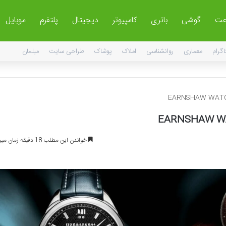
عت
گوشی
باتری
کامپیوتر
دیجیتال
پلتفرم
موبایل
اگرام
معماری
روانشناسی
املاک
پوشاک
طراحی سایت
مبلمان
خواندن این مطلب 18 دقیقه زمان میبرد