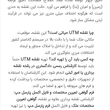
دقیق چهار گوشه ملک، ابعاد اضلاع، مساحت دقیق عرصه
(زمین) و اعیان (بنا) را فراهم می آورد. دقت این نقشه به حدی
است که هرگونه اختلاف میلی متری نیز می تواند در فرآیند
ثبتی مشکل ساز شود.
چرا نقشه UTM حیاتی است؟
این نقشه، موقعیت
مکانی ملک شما را با دقت بالا در سیستم کاداستر کشور
تثبیت می کند و از تداخل با املاک مجاور و ایجاد
اختلافات مرزی جلوگیری می کند.
چه کسی باید آن را تهیه کند؟
تهیه
نقشه UTM
حتماً
باید توسط
کارشناس رسمی دادگستری در رشته نقشه
برداری یا امور ثبتی
انجام شود. این کارشناسان با استفاده
از تجهیزات دقیق و تخصصی، مختصات را برداشت کرده
و فرم های مربوطه را مهر و امضا می کنند.
فرم گواهی تعیین مختصات و فایل اکسل پارسل مپ:
کارشناس نقشه برداری علاوه بر نقشه،
گواهی تعیین
مختصات ملک
و فایل اکسل
فرم پارسل مپ
را نیز تهیه