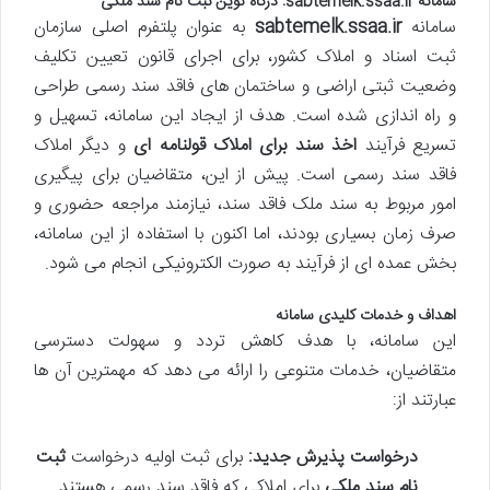
سامانه
sabtemelk.ssaa.ir
: درگاه نوین
ثبت نام سند ملکی
سامانه
sabtemelk.ssaa.ir
به عنوان پلتفرم اصلی سازمان
ثبت اسناد و املاک کشور، برای اجرای قانون تعیین تکلیف
وضعیت ثبتی اراضی و ساختمان های فاقد سند رسمی طراحی
و راه اندازی شده است. هدف از ایجاد این سامانه، تسهیل و
تسریع فرآیند
اخذ سند برای املاک قولنامه ای
و دیگر املاک
فاقد سند رسمی است. پیش از این، متقاضیان برای پیگیری
امور مربوط به سند ملک فاقد سند، نیازمند مراجعه حضوری و
صرف زمان بسیاری بودند، اما اکنون با استفاده از این سامانه،
بخش عمده ای از فرآیند به صورت الکترونیکی انجام می شود.
اهداف و خدمات کلیدی سامانه
این سامانه، با هدف کاهش تردد و سهولت دسترسی
متقاضیان، خدمات متنوعی را ارائه می دهد که مهمترین آن ها
عبارتند از:
درخواست پذیرش جدید:
برای ثبت اولیه درخواست
ثبت
نام سند ملکی
برای املاکی که فاقد سند رسمی هستند.