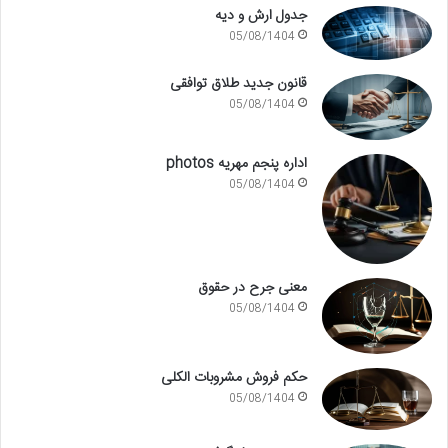
جدول ارش و دیه
05/08/1404
قانون جدید طلاق توافقی
05/08/1404
اداره پنجم مهریه photos
05/08/1404
معنی جرح در حقوق
05/08/1404
حکم فروش مشروبات الکلی
05/08/1404