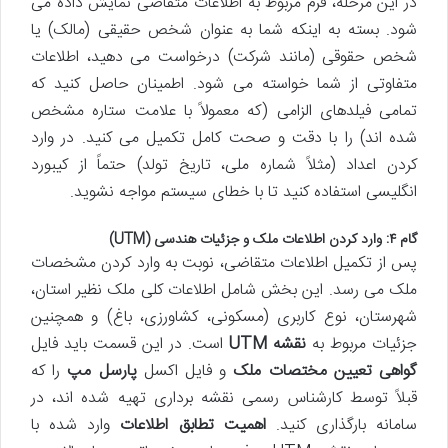
در این مرحله، فرم مربوط به اطلاعات متقاضی نمایش داده می
شود. بسته به اینکه شما به عنوان شخص حقیقی (مالک) یا
شخص حقوقی (مانند شرکت) درخواست می دهید، اطلاعات
متفاوتی از شما خواسته می شود. اطمینان حاصل کنید که
تمامی فیلدهای الزامی (که معمولاً با علامت ستاره مشخص
شده اند) را با دقت و صحت کامل تکمیل می کنید. در وارد
کردن اعداد (مثلاً شماره ملی، تاریخ تولد) حتماً از کیبورد
انگلیسی استفاده کنید تا با خطای سیستم مواجه نشوید.
گام ۴: وارد کردن اطلاعات ملک و جزئیات هندسی (UTM)
پس از تکمیل اطلاعات متقاضی، نوبت به وارد کردن مشخصات
ملک می رسد. این بخش شامل اطلاعات کلی ملک نظیر استان،
شهرستان، نوع کاربری (مسکونی، کشاورزی، باغ) و همچنین
جزئیات مربوط به
نقشه UTM
است. در این قسمت باید فایل
گواهی تعیین مختصات ملک
و فایل اکسل
پارسل مپ
را که
قبلاً توسط کارشناس رسمی نقشه برداری تهیه شده اند، در
سامانه بارگذاری کنید.
اهمیت تطابق اطلاعات
وارد شده با