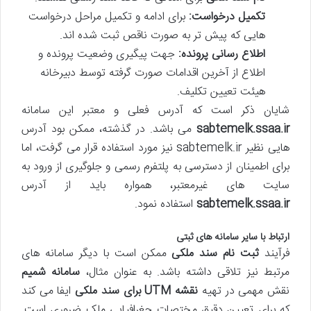
تکمیل درخواست:
برای ادامه و تکمیل مراحل درخواست
هایی که پیش تر به صورت ناقص ثبت شده اند.
اطلاع رسانی پرونده:
جهت پیگیری وضعیت پرونده و
اطلاع از آخرین اقدامات صورت گرفته توسط دبیرخانه
هیئت تعیین تکلیف.
شایان ذکر است که آدرس فعلی و معتبر این سامانه
sabtemelk.ssaa.ir
می باشد. در گذشته، ممکن بود آدرس
هایی نظیر sabtemelk.ir نیز مورد استفاده قرار می گرفت، اما
برای اطمینان از دسترسی به پلتفرم رسمی و جلوگیری از ورود به
سایت های غیرمعتبر، همواره باید از آدرس
sabtemelk.ssaa.ir
استفاده نمود.
ارتباط با سایر سامانه های ثبتی
فرآیند
ثبت نام سند ملکی
ممکن است با دیگر سامانه های
مرتبط نیز تلاقی داشته باشد. به عنوان مثال،
سامانه شمیم
نقش مهمی در تهیه
نقشه UTM برای سند ملکی
ایفا می کند
که برای تعیین دقیق مختصات جغرافیایی ملک ضروری است.