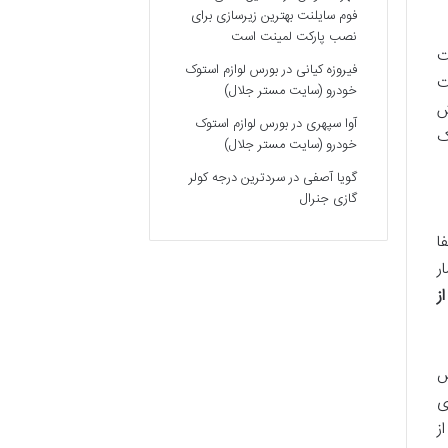
فوم سایلنت بهترین زیرسازی برای
نصب پارکت لمینت است
ت
فیروزه کیانی
در
بورس لوازم استوک
ت
خودرو (سایت مستر جلال)
ش
آوا سپهری
در
بورس لوازم استوک
ک
خودرو (سایت مستر جلال)
گویا آصفی
در
سردترین درجه کولر
گازی جنرال
ا
ر
ز
ش
ی
ز