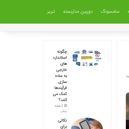
سامسونگ
دوربین مداربسته
تبریز
چگونه
استاندارد
های
خارجی
به ساده
سازی
فرآیندها
کمک می
کنند؟
2 هفته
پیش
نکاتی
برای