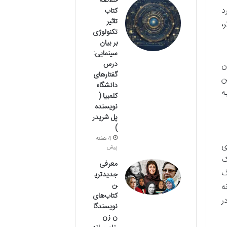
خلاصه
د
کتاب
تاثیر
،
تکنولوژی
بر بیان
سینمایی:
درس
ن
گفتارهای
ن
دانشگاه
ه
کلمبیا (
نویسنده
پل شریدر
)
4 هفته
ی
پیش
ک
معرفی
گ
جدیدتری
ن
ه
کتاب‌های
ر
نویسندگا
ن زن