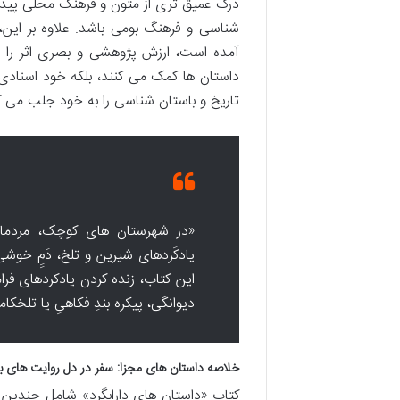
درک عمیق تری از متون و فرهنگ محلی پیدا ک
شناسی و فرهنگ بومی باشد. علاوه بر این،
آمده است، ارزش پژوهشی و بصری اثر را دو
داستان ها کمک می کنند، بلکه خود اسنادی 
تاریخ و باستان شناسی را به خود جلب می ک
«در شهرستان های کوچک، مردمان
یادکَردهای شیرین و تلخ، دَمِِ خوشی
این کتاب، زنده کردن یادکردهای ف
دیوانگی، پیکره بندِ فکاهیِ یا تلخکام
خلاصه داستان های مجزا: سفر در دل روایت های 
کتاب «داستان های دارابگرد» شامل چندین 