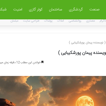
صنعت
گردشگری
ساختمان
کولر گازی
امنیت
شبکه
اگرام
معماری
روانشناسی
املاک
پوشاک
طراحی سایت
مبلمان
( نویسنده پیمان پورشکیبایی )
ویسنده پیمان پورشکیبایی )
خواندن این مطلب 12 دقیقه زمان میبرد