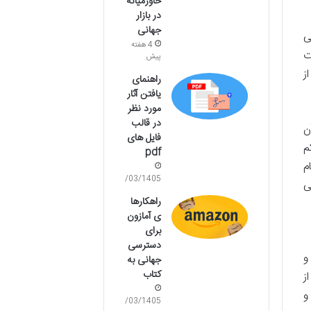
خاورمیانه
در بازار
جهانی
ی
4 هفته
ت
پیش
ز
راهنمای
یافتن آثار
مورد نظر
در قالب
ن
فایل های
م
pdf
م
28/03/1405
ی
راهکارها
ی آمازون
برای
دسترسی
و
جهانی به
کتاب
ز
و
23/03/1405