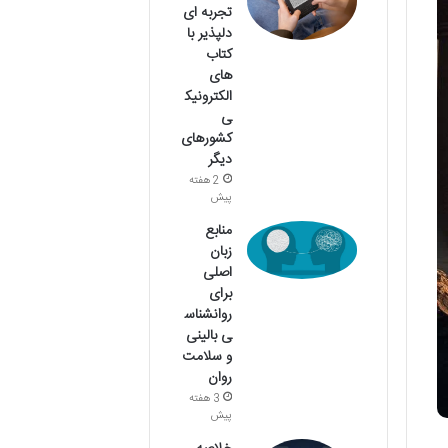
تجربه ای
دلپذیر با
کتاب
های
الکترونیک
ی
کشورهای
دیگر
2 هفته
پیش
منابع
زبان
اصلی
برای
روانشناس
ی بالینی
و سلامت
روان
3 هفته
پیش