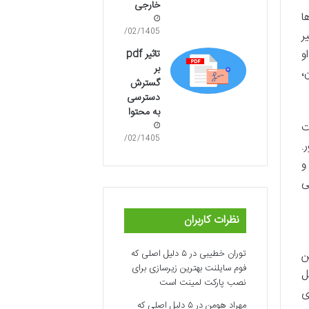
خارجی
ا
31/02/1405
ر
و
تاثیر pdf
بر
،
گسترش
دسترسی
به محتوا
ت
25/02/1405
.
و
ی
نظرات کاربران
توران خطیبی
در
۵ دلیل اصلی که
ن
فوم سایلنت بهترین زیرسازی برای
ل
نصب پارکت لمینت است
ی
مهراد هومن
در
۵ دلیل اصلی که