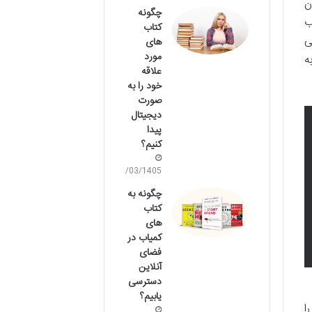
ن
چگونه
ب
کتاب
ی
های
مورد
ه
علاقه
خود را به
صورت
دیجیتال
پیدا
کنیم؟
17/03/1405
چگونه به
کتاب
های
کمیاب در
فضای
آنلاین
دسترسی
یابیم؟
ا