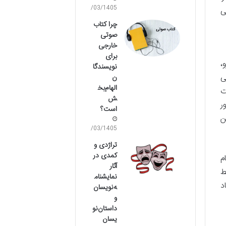
11/03/1405
ی
چرا کتاب
صوتی
خارجی
برای
،
نویسندگا
ی
ن
الهام‌بخ
ت
ش
ر
است؟
ن
05/03/1405
تراژدی و
کمدی در
م
آثار
ط
نمایشنام
د
ه‌نویسان
و
داستان‌نو
یسان