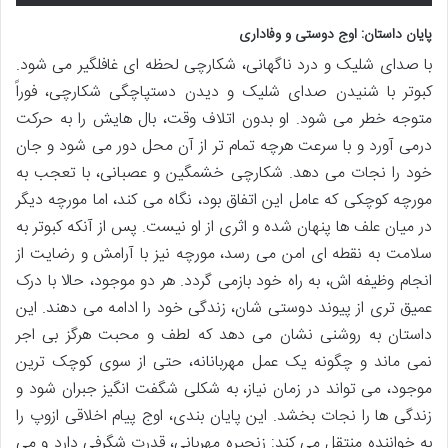
پایان داستان: اوج دوستی و وفاداری
با صدای شلیک و درد ناگهانی، شکارچی لحظه ای غافلگیر می شود.
کبوتر با شنیدن صدای شلیک و دیدن دستپاچگی شکارچی، فوراً
متوجه خطر می شود. او بدون اتلاف وقت، بال هایش را به حرکت
درمی آورد و با سرعت هرچه تمام تر از آن محل دور می شود و جان
خود را نجات می دهد. شکارچی خشمگین و عصبانی، با تعجب به
مورچه کوچکی که عامل این اتفاق بود، نگاه می کند، اما مورچه دیگر
در میان علف ها پنهان شده و اثری از او نیست. پس از آنکه کبوتر به
سلامت به نقطه ای امن می رسد، مورچه نیز با آرامش و رضایت از
انجام وظیفه اش، به راه خود بازمی گردد. هر دو موجود، حالا با درک
عمیق تری از پیوند دوستی شان، زندگی خود را ادامه می دهند. این
داستان به روشنی نشان می دهد که لطف و محبت هرگز بی اجر
نمی ماند و چگونه یک عمل مهربانانه، حتی از سوی کوچک ترین
موجود، می تواند در زمان نیاز، به شکلی شگفت انگیز جبران شود و
زندگی ها را نجات بخشد. این پایان بندی، اوج پیام اخلاقی ازوپ را
به خواننده منتقل می کند: زنجیره مهربانی، قدرت شگرفی دارد و می