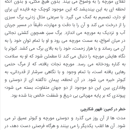
تقلای مورچه را به وضوح می بیند. بدون هیچ مکثی، و بدون آنکه
لحظه ای به این بیندیشد که این موجود کوچک چه فایده ای برای
او دارد، تصمیم به کمک می گیرد. با سرعتی مثال زدنی، برگ سبزی
را از درخت می کند و آن را با دقت و مهارت، دقیقاً در مسیر جریان
آب و نزدیک به مورچه می اندازد. برگ سبز، همچون کشتی نجاتی
در میان امواج، به سمت مورچه می رود و او با تمام توان خود را به
آن می رساند و با هزار زحمت، خود را به بالای برگ می کشد. کبوتر با
نگاه هایش مورچه را دنبال می کند تا مطمئن شود که او به سلامت
به کناره رودخانه می رسد. مورچه نجات یافته، که از مرگ حتمی
رهایی یافته است، با تمام وجود و با نگاهی سرشار از قدردانی، به
کبوتر خیره می شود. در آن لحظه، پیمان ناگفته ای از دوستی و
وفاداری بین این دو موجود از دو جهان متفاوت، بسته می شود؛
پیوندی که بر پایه مهربانی بی دریغ و شفقت خالص بنا شده بود.
خطر در کمین: ظهور شکارچی
مدت ها از آن روز می گذرد و دوستی مورچه و کبوتر عمیق تر می
شود. آن ها اغلب یکدیگر را می بینند و هرگاه فرصتی دست دهد، در