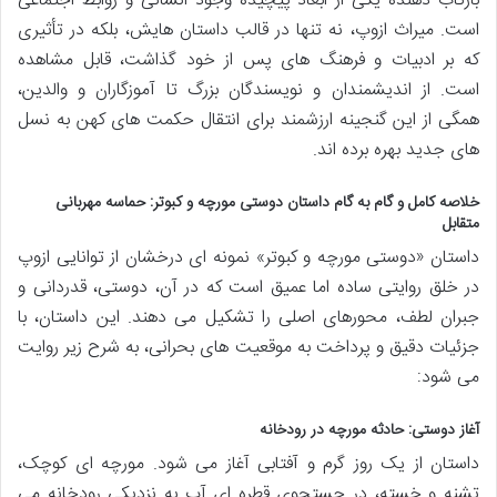
بازتاب دهنده یکی از ابعاد پیچیده وجود انسانی و روابط اجتماعی
است. میراث ازوپ، نه تنها در قالب داستان هایش، بلکه در تأثیری
که بر ادبیات و فرهنگ های پس از خود گذاشت، قابل مشاهده
است. از اندیشمندان و نویسندگان بزرگ تا آموزگاران و والدین،
همگی از این گنجینه ارزشمند برای انتقال حکمت های کهن به نسل
های جدید بهره برده اند.
خلاصه کامل و گام به گام داستان دوستی مورچه و کبوتر: حماسه مهربانی
متقابل
داستان «دوستی مورچه و کبوتر» نمونه ای درخشان از توانایی ازوپ
در خلق روایتی ساده اما عمیق است که در آن، دوستی، قدردانی و
جبران لطف، محورهای اصلی را تشکیل می دهند. این داستان، با
جزئیات دقیق و پرداخت به موقعیت های بحرانی، به شرح زیر روایت
می شود:
آغاز دوستی: حادثه مورچه در رودخانه
داستان از یک روز گرم و آفتابی آغاز می شود. مورچه ای کوچک،
تشنه و خسته، در جستجوی قطره ای آب به نزدیکی رودخانه می