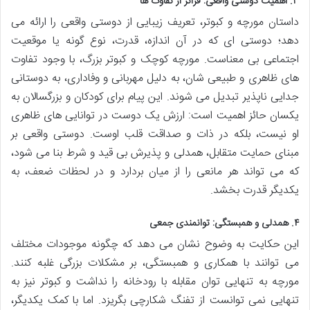
۳. اهمیت دوستی واقعی: فراتر از تفاوت ها
داستان مورچه و کبوتر، تعریف زیبایی از دوستی واقعی را ارائه می
دهد؛ دوستی ای که در آن اندازه، قدرت، نوع گونه یا موقعیت
اجتماعی بی معناست. مورچه کوچک و کبوتر بزرگ، با وجود تفاوت
های ظاهری و طبیعی شان، به دلیل مهربانی و وفاداری، به دوستانی
جدایی ناپذیر تبدیل می شوند. این پیام برای کودکان و بزرگسالان به
یکسان حائز اهمیت است: ارزش یک دوست در توانایی های ظاهری
او نیست، بلکه در ذات و صداقت قلب اوست. دوستی واقعی بر
مبنای حمایت متقابل، همدلی و پذیرش بی قید و شرط بنا می شود،
که می تواند هر مانعی را از میان بردارد و در لحظات ضعف، به
یکدیگر قدرت بخشد.
۴. همدلی و همبستگی: توانمندی جمعی
این حکایت به وضوح نشان می دهد که چگونه موجودات مختلف
می توانند با همکاری و همبستگی، بر مشکلات بزرگی غلبه کنند.
مورچه به تنهایی توان مقابله با رودخانه را نداشت و کبوتر نیز به
تنهایی نمی توانست از تفنگ شکارچی بگریزد. اما با کمک یکدیگر،