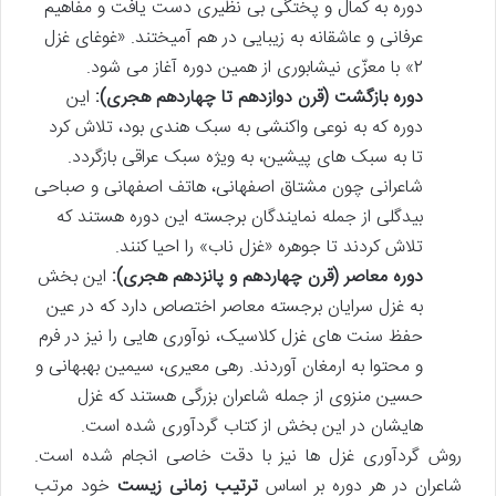
دوره به کمال و پختگی بی نظیری دست یافت و مفاهیم
عرفانی و عاشقانه به زیبایی در هم آمیختند. «غوغای غزل
۲» با معزّی نیشابوری از همین دوره آغاز می شود.
دوره بازگشت (قرن دوازدهم تا چهاردهم هجری):
این
دوره که به نوعی واکنشی به سبک هندی بود، تلاش کرد
تا به سبک های پیشین، به ویژه سبک عراقی بازگردد.
شاعرانی چون مشتاق اصفهانی، هاتف اصفهانی و صباحی
بیدگلی از جمله نمایندگان برجسته این دوره هستند که
تلاش کردند تا جوهره «غزل ناب» را احیا کنند.
دوره معاصر (قرن چهاردهم و پانزدهم هجری):
این بخش
به غزل سرایان برجسته معاصر اختصاص دارد که در عین
حفظ سنت های غزل کلاسیک، نوآوری هایی را نیز در فرم
و محتوا به ارمغان آوردند. رهی معیری، سیمین بهبهانی و
حسین منزوی از جمله شاعران بزرگی هستند که غزل
هایشان در این بخش از کتاب گردآوری شده است.
روش گردآوری غزل ها نیز با دقت خاصی انجام شده است.
شاعران در هر دوره بر اساس
ترتیب زمانی زیست
خود مرتب