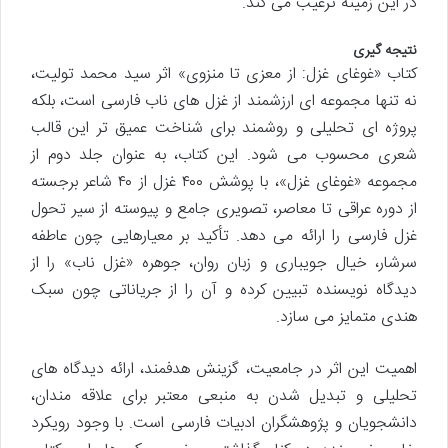
در این زمینه ترغیب می کند.
نتیجه گیری
کتاب «غوغای غزل: از معزی تا منزوی» اثر سید محمد تولیت،
نه تنها مجموعه ای ارزشمند از غزل های ناب فارسی است، بلکه
پروژه ای تحلیلی و روشمند برای شناخت عمیق تر این قالب
شعری محسوب می شود. این کتاب، به عنوان جلد دوم از
مجموعه «غوغای غزل»، با پوشش ۴۰۰ غزل از ۴۰ شاعر برجسته
از دوره عراقی تا معاصر، تصویری جامع و پیوسته از سیر تحول
غزل فارسی را ارائه می دهد. تأکید بر معیارهایی چون عاطفه
سرشار، خیال جویباری و زبان روان، جوهره «غزل ناب» را از
دیدگاه نویسنده تبیین کرده و آن را از جریاناتی چون سبک
هندی متمایز می سازد.
اهمیت این اثر در جامعیت، گزینش هدفمند، ارائه دیدگاه های
تحلیلی و تبدیل شدن به منبعی معتبر برای علاقه مندان،
دانشجویان و پژوهشگران ادبیات فارسی است. با وجود رویکرد