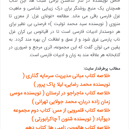
خاص نویسنده در کنار گذاشتن برخی سبک ها، این کتاب
همچنان یک منبع روشنگر برای درک زیبایی شناسی و ماهیت
غزل فارسی باقی می ماند. مطالعه «غوغای غزل: از معزی تا
منزوی ( نویسنده سید محمد تولیت )» فرصتی بی نظیر برای
هر دوستدار ادبیات فارسی است تا در اقیانوس بی کران غزل
ناب پارسی غرق شود و از عمق و لطافت آن بهره مند گردد. به
یقین می توان گفت که این مجموعه، اثری مرجع و ضروری در
کتابخانه هر علاقه مند به زبان و ادبیات فارسی است.
مطالب پرطرفدار سایت:
خلاصه کتاب مبانی مدیریت سرمایه گذاری (
نویسنده محمد رضایی، لیلا پاک پرور )
خلاصه کتاب ماجراجو در لرستان ( نویسنده موسی
زمان زاده دربان، محمد جولایی تهرانی )
خلاصه کتاب قلمرویی از مس: کتاب دوم مجموعه
دیوآباد ( نویسنده شنون آ چاکرابورتی )
خلاصه کتاب هالووین زامبی ها: کتاب دهم