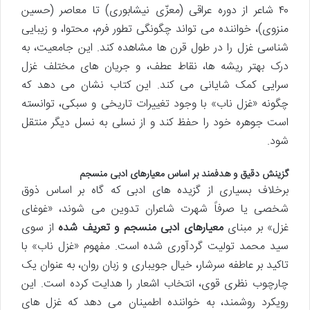
۴۰ شاعر از دوره عراقی (معزّی نیشابوری) تا معاصر (حسین
منزوی)، خواننده می تواند چگونگی تطور فرم، محتوا، و زیبایی
شناسی غزل را در طول قرن ها مشاهده کند. این جامعیت، به
درک بهتر ریشه ها، نقاط عطف، و جریان های مختلف غزل
سرایی کمک شایانی می کند. این کتاب نشان می دهد که
چگونه «غزل ناب» با وجود تغییرات تاریخی و سبکی، توانسته
است جوهره خود را حفظ کند و از نسلی به نسل دیگر منتقل
شود.
گزینش دقیق و هدفمند بر اساس معیارهای ادبی منسجم
برخلاف بسیاری از گزیده های ادبی که گاه بر اساس ذوق
شخصی یا صرفاً شهرت شاعران تدوین می شوند، «غوغای
غزل» بر مبنای
معیارهای ادبی منسجم و تعریف شده
از سوی
سید محمد تولیت گردآوری شده است. مفهوم «غزل ناب» با
تاکید بر عاطفه سرشار، خیال جویباری و زبان روان، به عنوان یک
چارچوب نظری قوی، انتخاب اشعار را هدایت کرده است. این
رویکرد روشمند، به خواننده اطمینان می دهد که غزل های