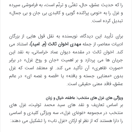
را که حدیث عشق، حال، تغنّی و ترنّم است، به فراموشی سپرده
و غزل را به «نوعی پراکنده گویی و کالبدی بی جان و بی جمال»
تبدیل کرده است.
برای تأیید این دیدگاه، نویسنده به نقل قول هایی از بزرگان
ادبیات معاصر، از جمله
مهدی اخوان ثالث (م. امید)
، استناد می
کند. اخوان ثالث در مقدمه دیوان عماد خراسانی، به نقد این
جریان ها می پردازد و بر اهمیت «جان و روح غزل» در برابر
«صورت ظاهری» آن تأکید می کند. او معتقد است که غزل
بدون «معنایی جسته و یافته» یا «قصه و غصه ای» در عالم
عشق، فاقد معنی حقیقی است.
ویژگی های غزل های منتخب: عاطفه، خیال و زبان
بر اساس تعاریف و نقد های سید محمد تولیت، غزل های
منتخب در مجموعه «غوغای غزل»، سه ویژگی کلیدی و اساسی
را دارا هستند که از نظر او ارکان «غزل ناب» را تشکیل می دهند: