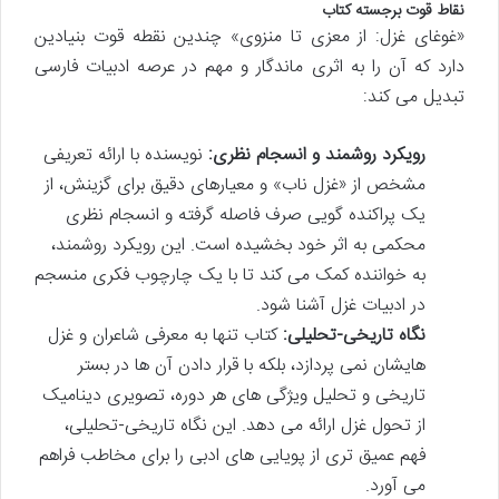
نقاط قوت برجسته کتاب
«غوغای غزل: از معزی تا منزوی» چندین نقطه قوت بنیادین
دارد که آن را به اثری ماندگار و مهم در عرصه ادبیات فارسی
تبدیل می کند:
رویکرد روشمند و انسجام نظری:
نویسنده با ارائه تعریفی
مشخص از «غزل ناب» و معیارهای دقیق برای گزینش، از
یک پراکنده گویی صرف فاصله گرفته و انسجام نظری
محکمی به اثر خود بخشیده است. این رویکرد روشمند،
به خواننده کمک می کند تا با یک چارچوب فکری منسجم
در ادبیات غزل آشنا شود.
نگاه تاریخی-تحلیلی:
کتاب تنها به معرفی شاعران و غزل
هایشان نمی پردازد، بلکه با قرار دادن آن ها در بستر
تاریخی و تحلیل ویژگی های هر دوره، تصویری دینامیک
از تحول غزل ارائه می دهد. این نگاه تاریخی-تحلیلی،
فهم عمیق تری از پویایی های ادبی را برای مخاطب فراهم
می آورد.