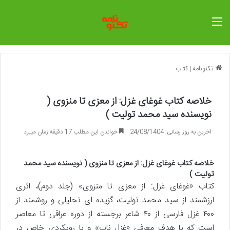
منو
تکنونامه
|
کتاب
خلاصه کتاب غوغای غزل: از معزی تا منزوی (
نویسنده سید محمد تولیت )
آخرین به روز رسانی: 24/08/1404
خواندن این مطلب 17 دقیقه زمان میبرد
خلاصه کتاب غوغای غزل: از معزی تا منزوی ( نویسنده سید محمد
تولیت )
کتاب «غوغای غزل: از معزی تا منزوی» (جلد دوم)، اثری
ارزشمند از سید محمد تولیت، گزیده ای تحلیلی و روشمند از
۴۰۰ غزل فارسی از ۴۰ شاعر برجسته از دوره عراقی تا معاصر
است که با هدف معرفی «غزل ناب» و با رویکردی خاص در