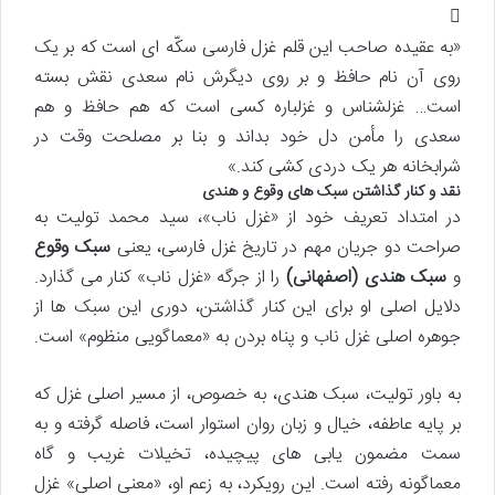
«به عقیده صاحب این قلم غزل فارسی سکّه ای است که بر یک
روی آن نام حافظ و بر روی دیگرش نام سعدی نقش بسته
است… غزلشناس و غزلباره کسی است که هم حافظ و هم
سعدی را مأمن دل خود بداند و بنا بر مصلحت وقت در
شرابخانه هر یک دردی کشی کند.»
نقد و کنار گذاشتن سبک های وقوع و هندی
در امتداد تعریف خود از «غزل ناب»، سید محمد تولیت به
صراحت دو جریان مهم در تاریخ غزل فارسی، یعنی
سبک وقوع
و
سبک هندی (اصفهانی)
را از جرگه «غزل ناب» کنار می گذارد.
دلایل اصلی او برای این کنار گذاشتن، دوری این سبک ها از
جوهره اصلی غزل ناب و پناه بردن به «معماگویی منظوم» است.
به باور تولیت، سبک هندی، به خصوص، از مسیر اصلی غزل که
بر پایه عاطفه، خیال و زبان روان استوار است، فاصله گرفته و به
سمت مضمون یابی های پیچیده، تخیلات غریب و گاه
معماگونه رفته است. این رویکرد، به زعم او، «معنی اصلی» غزل