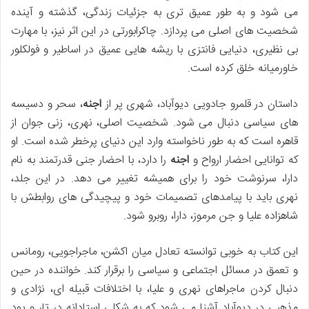
می شود و به طور عمیق تری به جزئیات زندگی، گذشته و آینده
شخصیت های اصلی می پردازد. چاکرابورتی در این اثر نیز، با مهارت
بی نظیری، دنیایی فانتزی با ریشه هایی عمیق در اساطیر و فولکلور
خاورمیانه خلق کرده است.
داستان در قلمرو جادویی دیوآباد، شهری پر از
اجنه
، سحر و دسیسه
های سیاسی دنبال می شود. شخصیت اصلی، نهری، زنی جوان از
قاهره است که به طور ناخواسته وارد این دنیای پرخطر شده است. او
که توانایی احضار ارواح و
اجنه
را دارد، با احضار جنی قدرتمند به نام
دارا، سرنوشت خود را برای همیشه تغییر می دهد. در این جلد،
نهری باید با پیامدهای تصمیمات خود و پیچیدگی های روابطش با
شاهزاده علیا و جن مرموز، دارا، روبرو شود.
این کتاب به خوبی توانسته تعادل میان اکشن، ماجراجویی، رومانس
و تعمق در مسائل اجتماعی و سیاسی را برقرار کند. خواننده در حین
دنبال کردن ماجراهای نهری و علیا، با اختلافات قبیله ای، نژادی و
مذهبی در دیوآباد آشنا می شود که به شکلی استادانه در تار و پود