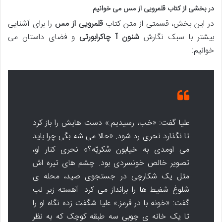
در بخشی از کتاب قلمرویی از مس می خوانیم
در این بخش، قسمتی از متن کتاب
قلمرویی از مس
را برای آشنایی
بیشتر با سبک نگارش
شنون آ چاکرابورتی
و فضای داستان می
خوانیم:
علیا گفت: «خب، رسیدیم.» دست هایش را باز کرد
تا نگذارد نحری رد شود. «حالا می شه بگی چرا باید
می اومدی به خیابون سُکریّه؟» نحری کنار او،
تصویر خالص خونسردی بود. چشم های تیره اش
مثل یک شکارچی در جستجوی صید، محله ی
شلوغ شفیط ها را برانداز می کرد. آهسته زیر لب
گفت: «خونه با در قرمز.» علیا شگفت زده نگاه او را
تا یک خانه ی چوبی سه طبقه کوچک که به نظر