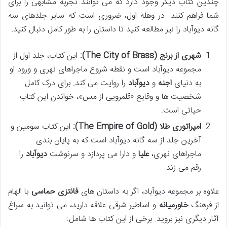
چندین کتاب دیگر وجود دارد که می توانند تجربه مشابهی را برای
شما فراهم کنند. در وهله اول، ضروری است که سایر جلدهای سه
گانه دیوآباد را نیز مطالعه کنید تا داستان را به طور کامل دنبال کنید.
شهری از برنج (The City of Brass):
این کتاب، جلد اول از
مجموعه دیوآباد است و نقطه شروع ماجراهای نهری و ورود او
به دنیای
اجنه
و
دیوآباد
را روایت می کند. برای درک کامل
شخصیت ها و وقایع «قلمرویی از مس»، خواندن این کتاب
حیاتی است.
امپراتوری طلا (The Empire of Gold):
این کتاب سومین و
آخرین جلد از سه گانه دیوآباد است که به پایان بندی
ماجراهای نهری،
علیا
و دارا می پردازد و سرنوشت
دیوآباد
را
رقم می زند.
علاوه بر مجموعه دیوآباد، اگر به داستان های
فانتزی حماسی
با الهام
از فرهنگ
خاورمیانه
و اساطیر شرقی علاقه دارید، می توانید به سراغ
آثار دیگری نیز بروید. برخی از این کتاب ها شامل: