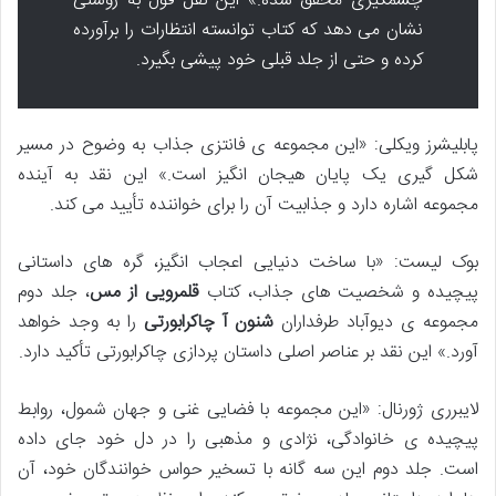
چشمگیری محقق شده.» این نقل قول به روشنی
نشان می دهد که کتاب توانسته انتظارات را برآورده
کرده و حتی از جلد قبلی خود پیشی بگیرد.
پابلیشرز ویکلی: «این مجموعه ی فانتزی جذاب به وضوح در مسیر
شکل گیری یک پایان هیجان انگیز است.» این نقد به آینده
مجموعه اشاره دارد و جذابیت آن را برای خواننده تأیید می کند.
بوک لیست: «با ساخت دنیایی اعجاب انگیز، گره های داستانی
پیچیده و شخصیت های جذاب، کتاب
قلمرویی از مس
، جلد دوم
مجموعه ی دیوآباد طرفداران
شنون آ چاکرابورتی
را به وجد خواهد
آورد.» این نقد بر عناصر اصلی داستان پردازی چاکرابورتی تأکید دارد.
لایبرری ژورنال: «این مجموعه با فضایی غنی و جهان شمول، روابط
پیچیده ی خانوادگی، نژادی و مذهبی را در دل خود جای داده
است. جلد دوم این سه گانه با تسخیر حواس خوانندگان خود، آن