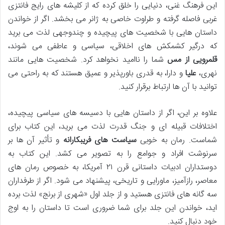
این فرهنگ غنی، دنیایی را خلق کرده که از کلیشه های رایج فانتزی
غربی فاصله گرفته و طراوت خاصی به ژانر می بخشد. اگر از خواندن
داستان هایی با شخصیت های پیچیده و چندوجهی لذت می برید
که درگیر کشمکش های اخلاقی، سیاسی و عاطفی می شوند،
قلمرویی از مس
شما را ناامید نخواهد کرد. شخصیت هایی مانند
نهری،
علیا
و دارا، به قدری باورپذیر و عمیق هستند که به راحتی می
توانید با آن ها ارتباط برقرار کنید.
علاوه بر این، اگر از داستان هایی با دسیسه های سیاسی پیچیده،
اختلافات قبیله ای و جنگ قدرت لذت می برید، این کتاب برای
شماست. رمان به خوبی
سیاست های فریبکارانه
و تأثیر آن ها بر
سرنوشت افراد و جوامع را به تصویر می کشد. این کتاب به
دوستداران ادبیات داستانی قرن ۲۱ آمریکا، به خصوص رمان های
معاصر، رازآمیز، ماورایی و تاریخی، پیشنهاد می شود. اگر از طرفداران
سه گانه های فانتزی هستید و از جلد اول «شهری از برنج» لذت برده
اید، خواندن این جلد برای شما ضروری است تا داستان را به اوج
خود دنبال کنید.