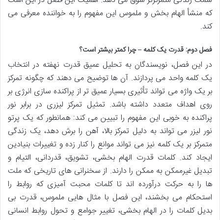
سمت زندگی متمرکزتر سوق می دهد. اهمیت این فصل در این است
که منشأ الهام بخش و ملموس این مفهوم را به خواننده معرفی می
کند.
فصل دوم: قدرت یک کلمه – چرا کمتر بیشتر است؟
در این فصل، نویسندگان به تحلیل عمیق قدرت نهفته در انتخاب
یک کلمه واحد می پردازند. آن ها توضیح می دهند که چگونه تمرکز
بر یک واژه می تواند تأثیری بسیار عمیق تر از پراکنده سازی انرژی بر
روی اهداف متعدد داشته باشد. تمثیل تمرکز لیزری در برابر نور
پراکنده به خوبی این مفهوم را تبیین می کند: همانطور که یک پرتو
نور لیزر می تواند به دلیل تمرکز بالا، آهن را برش دهد، یک زندگی
متمرکز بر یک کلمه نیز می تواند موانع را کنار زده و تغییرات بنیادین
ایجاد کند. کلمات قدرت الهام بخشی، تشویق، قدردانی، التیام و
تبدیل غیرممکن به ممکن را دارند. از سخنرانی های تاریخی که ملت
ها را به حرکت درآورده اند تا کلمات محبت آمیزی که روابط را
استحکام می بخشند، این فصل با مثال هایی ملموس، قدرت بی
بدیل کلمات را در الهام بخشی، تغییر جوامع و تحول روابط انسانی