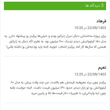
‫5 دیدگاه ها
گ
فرهاد
ف
22/08/1403 در 10:20
ت
برای پروژه ساختمانی دنبال دیزل ژنراتور بودم و خیلی‌ها پرکینز رو پیشنهاد دادن. یه
:
مدل ۱۵۰ کیلوواتیش دیدم نزدیک ۲۰۰ میلیون بود. به نظرم اگه دنبال یه ژنراتور
هستی که سال‌ها کار کنه، پرکینز انتخاب خوبیه، البته باید بودجه‌ش رو داشته باشی!
گ
نعیم
ف
22/08/1403 در 12:25
ت
پرکینز چون برند معروفیه، قیمتش هم بالاست. من چند وقت پیش یه مدل ۸۰
:
کیلوواتش رو تو بازار دیدم، حدود ۱۳۰ میلیون قیمت داشت. البته حواست باشه
چون اینا وارداتی‌ان، با تغییرات دلار قیمت‌ها بالا و پایین میره.