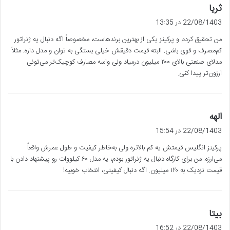
گ
ثریا
ف
22/08/1403 در 13:35
ت
من تحقیق کردم و پرکینز یکی از بهترین برندهاست، مخصوصاً اگه دنبال یه ژنراتور
:
کم‌مصرف و قوی باشی. البته قیمت دقیقش خیلی بستگی به توان و مدل داره. مثلاً
مدلای صنعتی بالای ۲۰۰ میلیون درمیاد ولی واسه مصارف کوچیک‌تر می‌تونی
ارزون‌تر پیدا کنی.
گ
الهه
ف
22/08/1403 در 15:54
ت
پرکینز انگلیس قیمتش یه کم بالاتره ولی به‌خاطر کیفیت و طول عمرش واقعاً
:
می‌ارزه. من برای کارگاه دنبال یه ژنراتور بودم، یه مدل ۶۰ کیلووات رو پیشنهاد دادن با
قیمت نزدیک به ۱۲۰ میلیون. اگه دنبال کیفیتی، انتخاب خوبیه!
گ
بیتا
ف
22/08/1403 در 16:52