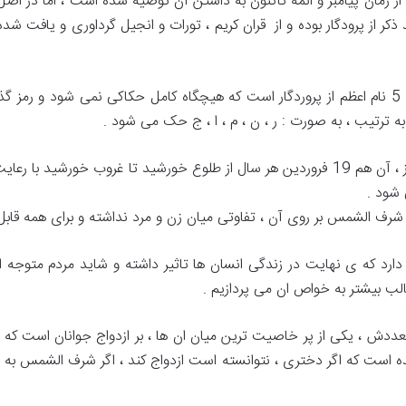
 زمان پیامبر و ائمه تاکنون به داشتن آن توصیه شده است ، اما در اصل 
از پرودگار بوده و از قران کریم ، تورات و انجیل گرداوری و یافت ش
برخی بر این این عقده اند که شرف الشمس 5 نام اعظم از پروردگار است که هیچگاه کامل حکاکی 
 به ترتیب ، به صورت : ر ، ن ، م ، ا ، ج حک می شود .
دعای شرف الشمس هر سال فقط در یک روز ، آن هم 19 فروردین هر سال از طلوع خورشید ت
 شود .
رف الشمس بر روی آن ، تفاوتی میان زن و مرد نداشته و برای همه قاب
رد که ی نهایت در زندگی انسان ها تاثیر داشته و شاید مردم متوجه ان
طالب بیشتر به خواص ان می پردازیم .
 ، یکی از پر خاصیت ترین میان ان ها ، بر ازدواج جوانان است که تاثی
ه است که اگر دختری ، نتوانسته است ازدواج کند ، اگر شرف الشمس به هم