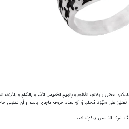
و بالثَلآثِ العِصّیِ و بالالَفِ المُقّوِم و بِالمِیمِ الطَمیس الاَبتَر و بالسِّلمِ و بالاَربَعَ
َن تُصَلِیَ علی سَیِّدِنا مُحمَّدِ وَ آلِهِ بعدد حروف ماجری بِالقلم و اَن تَقضِی حاج
گ شرف الشمس اینگونه است: