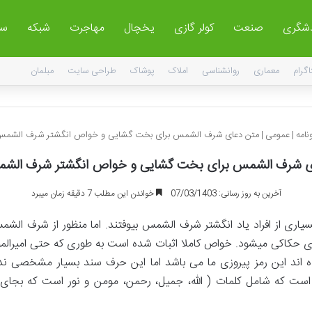
دشگری
صنعت
کولر گازی
یخچال
مهاجرت
شبکه
سا
اگرام
معماری
روانشناسی
املاک
پوشاک
طراحی سایت
مبلمان
نامه
|
عمومی
|
متن دعای شرف الشمس برای بخت گشایی و خواص انگشتر شرف الشمس 
ی شرف الشمس برای بخت گشایی و خواص انگشتر شرف الشمس
آخرین به روز رسانی: 07/03/1403
خواندن این مطلب 7 دقیقه زمان میبرد
ی از افراد یاد انگشتر شرف الشمس بیوفتند. اما منظور از شرف الش
روی حکاکی میشود. خواص کاملا اثبات شده است به طوری که حتی امیرال
 اند این رمز پیروزی ما می باشد اما این حرف سند بسیار مشخصی ندا
اسم اعظم خداوند است که شامل کلمات ( الله، جمیل، رحمن، مومن و نور است ک