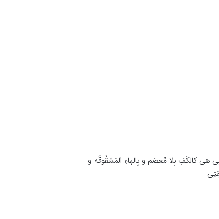
ه الَتِی هی کالکَفِ بِلا مُعصَم و بِالهاءِ المَشقُوقَه و
َتِی.