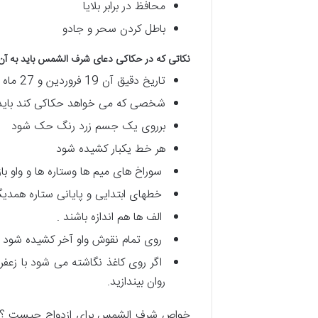
محافظ در برابر بلایا
باطل کردن سحر و جادو
نکاتی که در حکاکی دعای شرف الشمس باید به آن 
تاریخ دقیق آن 19 فروردین و 27 ماه رمضان از طلوع تا غروب خورشید است.
شخصی که می خواهد حکاکی کند باید 
برروی یک جسم زرد رنگ حک شود
هر خط یکبار کشیده شود
سوراخ های میم ها وستاره ها و واو باز
خطهای ابتدایی و پایانی ستاره همدیگر 
الف ها هم اندازه باشند .
روی تمام نقوش واو آخر کشیده شود .
اگر روی کاغذ نگاشته می شود با زعفر
روان بیندازید.
خواص شرف الشمس برای ازدواج چیست ؟ در ا