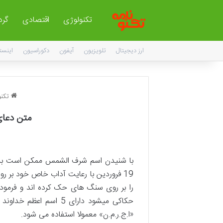
تکنولوژی
اقتصادی
گر
ارز دیجیتال
تلویزیون
آیفون
دکوراسیون
اینست
تکنو
متن دعا
با شنیدن اسم شرف الشمس ممکن است بسیار
19 فروردین با رعایت آداب خاص خود بر 
را بر روی سنگ های حک کرده اند و فرموده
حکاکی میشود دارای 5 
«ا.ج.ر.م.ن» معمولا استفاده می شود.