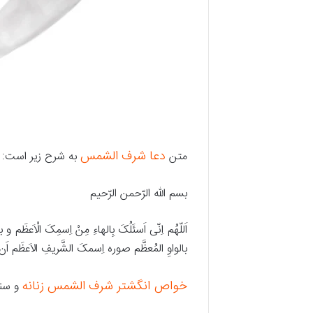
دعا شرف الشمس
متن
به شرح زیر است:
بسم الله الرّحمن الرّحیم
اَللّهُم اِنّی اَسئَلُکَ بِالهاءِ مِنْ اِسمِکَ الْاَعظَم 
بالواوِ المُعظَّم صوره اِسمکَ الشَّریفِ الاَعظَم ا
خواص انگشتر شرف الشمس زنانه
و سن