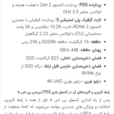
پردازنده
PS5:
پردازنده کاستوم Zen 2 با هشت هسته و
فرکانس متغیر 3.5 GHz
کارت گرافیک پلی استیشن 5
:
پردازنده گرافیکی با معماری
کاستوم RDNA 2، قدرت 10.28 ترافلاپس و 36 واحد
محاسباتی (CU) با فرکانس متغیر 2.23 گیگاهرتز
حافظه
:
16 گیگابایت حافظه GDDR6 و 256 بیتی
پهنای حافظه
:
448 GB/s
فضای ذخیره‌سازی داخلی
:
825 گیگابایت SSD
فضای ذخیره‌سازی خارجی قابل ارتقا
:
درگاه SSD از
نوع NVMe
درایو نوری
:
درایور بلوری 4K UHD
رابط کاربری و کاربردهای آن در کنسول بازی
PS5 |
بررسی پی اس
۵
پس از راه اندازی کنسول پی اس ۵ اول از همه با رابط کاربری،
امکانات و ویژگی های جدیدی مواجه می‌شوید که کاملا متفاوت از
رابط کاربری PS4 است. این رابط کاربری نسبت به قبل بسیار روان‌تر