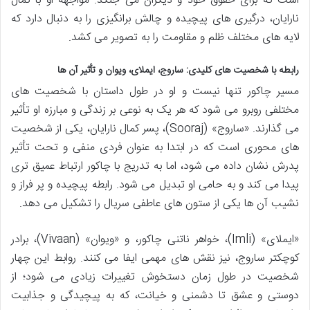
است که برای حقوق خود و دیگران می جنگد. مواجهه او با کمال
نارایان، درگیری های پیچیده و چالش برانگیزی را به دنبال دارد که
لایه های مختلف ظلم و مقاومت را به تصویر می کشد.
رابطه با شخصیت های کلیدی: ساروج، ایملای، ویوان و تأثیر آن ها
مسیر چاکور تنها نیست و او در طول داستان با شخصیت های
مختلفی روبرو می شود که هر یک به نوعی بر زندگی و مبارزه او تأثیر
می گذارند. «ساروج» (Sooraj)، پسر کمال نارایان، یکی از شخصیت
های محوری است که در ابتدا به عنوان فردی منفی و تحت تأثیر
پدرش نشان داده می شود، اما به تدریج با چاکور ارتباط عمیق تری
پیدا می کند و به حامی او تبدیل می شود. رابطه پیچیده و پر فراز و
نشیب آن ها یکی از ستون های عاطفی سریال را تشکیل می دهد.
«ایملای» (Imli)، خواهر ناتنی چاکور، و «ویوان» (Vivaan)، برادر
کوچکتر ساروج، نیز نقش های مهمی ایفا می کنند. روابط این چهار
شخصیت در طول زمان دستخوش تغییرات زیادی می شود؛ از
دوستی و عشق تا دشمنی و خیانت، که به پیچیدگی و جذابیت