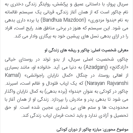
سریال پرواز، با داستانی عمیق و پرکشش، روایتگر زندگی دختری به
نام چاکور است که از همان آغاز زندگی، قربانی یک سیستم ظالمانه
به نام «بندوا مزدوری» (Bandhua Mazdoori) یا برده داری بدهی
می شود. این سیستم که هنوز در برخی مناطق هند رایج است، افراد
را در ازای بدهی نسل های پیشین خود به بیگاری وادار می کند.
معرفی شخصیت اصلی: چاکور و ریشه های زندگی او
چاکور، شخصیت اصلی سریال، از بدو تولد در روستای خیالی
«آزادگانج» (Azadganj) به دنیا می آید. خانواده او، مانند بسیاری
از اهالی روستا، در چنگال «کمال نارایان راجوانشی» (Kamal
Narayan Rajvanshi) که یک ارباب فئودال و ظالم است، اسیرند.
چاکور در کودکی به عنوان «بندوا» (برده بدهی) به کمال نارایان واگذار
می شود تا بدهی پدر و مادرش را بپردازد. زندگی او از همان آغاز با
محدودیت ها و ستم های بی شماری عجین شده است. او حق
تحصیل و آزادی ندارد و باید تحت فرمان ارباب زندگی کند.
موضوع محوری: مبارزه چاکور از دوران کودکی