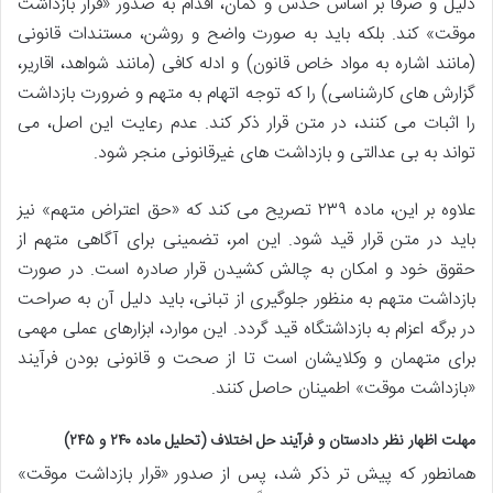
دلیل و صرفاً بر اساس حدس و گمان، اقدام به صدور «قرار بازداشت
موقت» کند. بلکه باید به صورت واضح و روشن، مستندات قانونی
(مانند اشاره به مواد خاص قانون) و ادله کافی (مانند شواهد، اقاریر،
گزارش های کارشناسی) را که توجه اتهام به متهم و ضرورت بازداشت
را اثبات می کنند، در متن قرار ذکر کند. عدم رعایت این اصل، می
تواند به بی عدالتی و بازداشت های غیرقانونی منجر شود.
علاوه بر این، ماده ۲۳۹ تصریح می کند که «حق اعتراض متهم» نیز
باید در متن قرار قید شود. این امر، تضمینی برای آگاهی متهم از
حقوق خود و امکان به چالش کشیدن قرار صادره است. در صورت
بازداشت متهم به منظور جلوگیری از تبانی، باید دلیل آن به صراحت
در برگه اعزام به بازداشتگاه قید گردد. این موارد، ابزارهای عملی مهمی
برای متهمان و وکلایشان است تا از صحت و قانونی بودن فرآیند
«بازداشت موقت» اطمینان حاصل کنند.
مهلت اظهار نظر دادستان و فرآیند حل اختلاف (تحلیل ماده ۲۴۰ و ۲۴۵)
همانطور که پیش تر ذکر شد، پس از صدور «قرار بازداشت موقت»