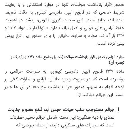
صدور «قرار بازداشت موقت»، تنها در موارد استثنائی و با رعایت
شرایط خاصی که در قانون آیین دادرسی کیفری به دقت تعریف
شده اند، جایز است. این سخت گیری قانونی، ریشه در اهمیت
حفظ آزادی های فردی و اصل برائت دارد. قانونگذار در مواد ۲۳۷ و
۲۳۸ ق.آ.د.ک، موارد و شرایط دقیقی را برای صدور این قرار پیش
بینی کرده است.
موارد الزامی صدور قرار بازداشت موقت (تحلیل جامع ماده ۲۳۷ ق.آ.د.ک و
تبصره آن)
ماده ۲۳۷ قانون آیین دادرسی کیفری، به صراحت جرائمی را
برشمرده است که در صورت وجود دلایل، قرائن و امارات کافی بر
توجه اتهام به متهم، صدور «قرار بازداشت موقت» در آن ها جایز
است. این جرائم عبارتند از:
جرائم مستوجب سلب حیات، حبس ابد، قطع عضو و جنایات
عمدی با دیه سنگین:
این دسته شامل جرائم بسیار خطرناک
است که مجازات های سنگینی دارند، از جمله جرائمی که