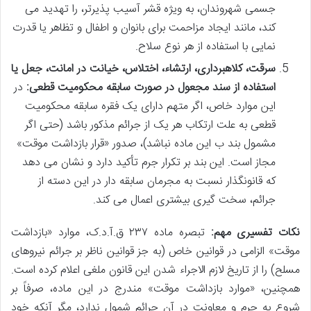
جسمی شهروندان، به ویژه قشر آسیب پذیرتر، را تهدید می
کند، مانند ایجاد مزاحمت برای بانوان و اطفال و تظاهر یا قدرت
نمایی با استفاده از هر نوع سلاح.
سرقت، کلاهبرداری، ارتشاء، اختلاس، خیانت در امانت، جعل یا
استفاده از سند مجعول در صورت سابقه محکومیت قطعی:
در
این موارد خاص، اگر متهم دارای یک فقره سابقه محکومیت
قطعی به علت ارتکاب هر یک از جرائم مذکور باشد (حتی اگر
مشمول بند ب این ماده نباشد)، صدور «قرار بازداشت موقت»
مجاز است. این بند بر تکرار جرم تأکید دارد و نشان می دهد
که قانونگذار نسبت به مجرمان سابقه دار در این دسته از
جرائم، سخت گیری بیشتری اعمال می کند.
نکات تفسیری مهم:
تبصره ماده ۲۳۷ ق.آ.د.ک، موارد «بازداشت
موقت» الزامی در قوانین خاص (به جز قوانین ناظر بر جرائم نیروهای
مسلح) را از تاریخ لازم الاجراء شدن این قانون ملغی اعلام کرده است.
همچنین، «موارد بازداشت موقت» مندرج در این ماده، صرفاً بر
شروع به جرم و معاونت در آن جرائم شمول ندارد، مگر آنکه خودِ