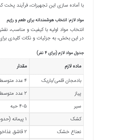
با آماده سازی این تجهیزات، فرآیند پخت ک
مواد لازم: انتخاب هوشمندانه برای طعم و رژیم
انتخاب مواد اولیه با کیفیت و مناسب، نق
در این بخش، به جزئیات و نکات کلیدی برای ا
جدول مواد لازم (برای ۴ نفر)
ماده لازم
مقدار
بادمجان قلمی/باریک
۴ عدد متوسط
پیاز
۲ عدد متوسط
سیر
۴-۵ حبه
کشک
۱ پیمانه (حدود ۲۰۰ گرم)
نعناع خشک
۲ قاشق غذاخوری