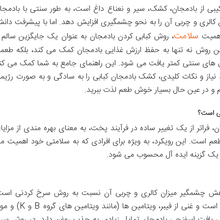
کیبی از بادمجان، کشک، سیر و نعناع داغ است، به طور سنتی با بادمجا
کالری و چربی آن را به نحو چشمگیری افزایش دهد. اما با پیشرفت دان
سلامت
اهمیت
، روش کبابی کردن بادمجان به عنوان یک جایگزین سالم 
این روش نه تنها به حفظ ارزش غذایی بادمجان کمک می کند، بلکه طعم
های سنتی کمتر یافت می شود. این راهنمای جامع به شما کمک می کن
د نیاز و نکات کلیدی، کشک بادمجان کبابی را به سادگی و به صورت رژیم
لم و در عین حال بسیار خوش طعم لذت ببرید.
می است؟
فراتر از یک تغییر ساده در فرآیند پخت، به معنای بهره مندی از مزایا
عم است. این رویکرد، به ویژه برای افرادی که به سلامتی خود اهمیت م
 یک گزینه ایده آل محسوب می شود.
هش چشمگیر میزان کالری و چربی آن نسبت به روش سرخ کردنی است
بادمجان به طور طبیعی دارای کالری پایینی است و غنی از فیبر، ویتامین ها (مانند ویتامین 
ل، بافت اسفنجی بادمجان تمایل زیادی به جذب روغن دارد. در روش سر