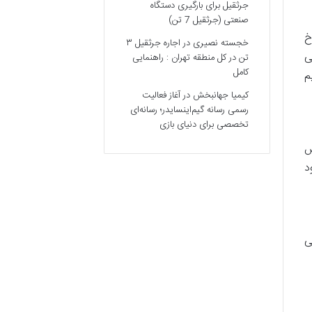
جرثقیل برای بارگیری دستگاه
صنعتی (جرثقیل 7 تن)
خ
خجسته نصیری
در
اجاره جرثقیل ۳
ی
تن در کل منطقه تهران : راهنمایی
کامل
م
کیمیا جهانبخش
در
آغاز فعالیت
رسمی رسانه گیم‌اینسایدر؛ رسانه‌ای
تخصصی برای دنیای بازی‌
ش
د
ی