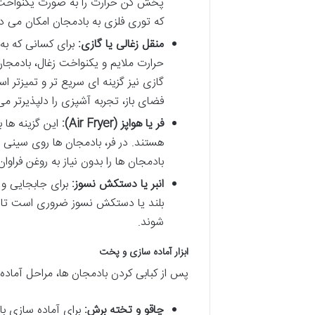
پخش کن حرارت را به صورت یکنواخت ت
که توری فلزی به بادمجان امکان می 
منقل زغالی یا گازی:
برای کسانی که به
حرارت ملایم و یکنواخت زغال، بادمجان
گازی نیز گزینه ای سریع تر و تمیزتر
فضای باز، تجربه آشپزی را دلپذیرتر می
فر یا هواپز (Air Fryer):
این گزینه ها 
هستند. در فر، بادمجان ها روی سینی فر
بادمجان ها را بدون نیاز به روغن فراوا
انبر یا دستکش نسوز:
برای جابجایی و 
بلند یا دستکش نسوز ضروری است تا 
شوند.
ابزار آماده سازی و پخت
پس از کبابی کردن بادمجان ها، مراحل آماده 
چاقو و تخته برش:
برای آماده سازی باد