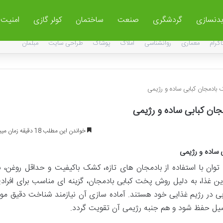
بدنسازی
گردشگری
صنعت
ساختمان
کولر گازی
امنیت
اگرام
معماری
روانشناسی
املاک
پوشاک
طراحی سایت
مبلمان
بادمجان کبابی ساده و رژیمی
ان کبابی ساده و رژیمی
خواندن این مطلب 18 دقیقه زمان میبرد
 ساده و رژیمی
وان با استفاده از بادمجان های تازه، کشک باکیفیت و حداقل روغن، ب
ین غذا، به دلیل روش پخت کبابی بادمجان، گزینه ای مناسب برای افراد
 در رژیم غذایی خود هستند. آماده سازی آن نیازمند شناخت دقیق موا
یل حفظ شود و هم جنبه رژیمی آن تقویت گردد.