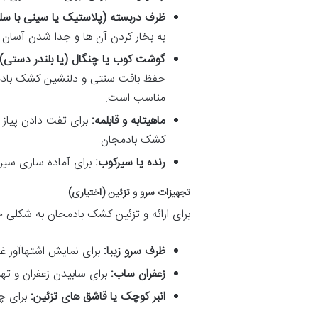
ظرف دربسته (پلاستیک یا سینی با سل
به بخار کردن آن ها و جدا شدن آسان
گوشت کوب یا چنگال (یا بلندر دستی):
حفظ بافت سنتی و دلنشین کشک بادمجا
مناسب است.
ماهیتابه و قابلمه:
برای تفت دادن پیاز د
کشک بادمجان.
رنده یا سیرکوب:
برای آماده سازی سیر 
تجهیزات سرو و تزئین (اختیاری)
برای ارائه و تزئین کشک بادمجان به شکلی جذا
ظرف سرو زیبا:
برای نمایش اشتهاآور غذ
زعفران ساب:
برای سابیدن زعفران و تهیه
انبر کوچک یا قاشق های تزئین:
برای چی