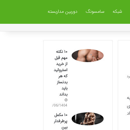
شبکه
سامسونگ
دوربین مداربسته
۱۰ نکته
مهم قبل
از خرید
استروئید
که هر
بدنساز
باید
بداند
ه
ی
30/06/1404
د
۱۰ مکمل
پرطرفدار
بین