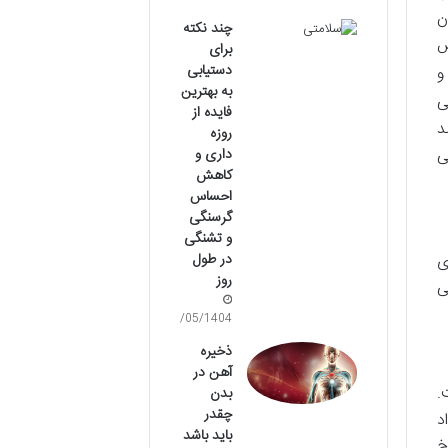
ن
چند نکته
ش
برای
دستیابی
و
به بهترین
ی
فایده از
د
روزه
ی
داری و
کاهش
احساس
گرسنگی
و تشنگی
ی
در طول
روز
ی
09/05/1404
ذخیره
آهن در
.
بدن
چقدر
های گروه B و K) و مواد
باید باشد
خ