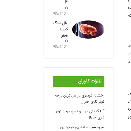
؟!
ه
09/05/1404
ه
علل سنگ
کیسه
صفرا
ه
09/05/1404
ک
ه
نظرات کاربران
س
رخشانه گودرزی
در
سردترین درجه
ل
کولر گازی جنرال
،
آریا گیلانی
در
سردترین درجه کولر
ی
گازی جنرال
امیرحسین خلعتبری
در
بهترین