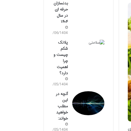
بدنسازان
حرفه ای
در سال
۱۴۰۴
30/06/1404
پلانک
شکم
چیست و
چرا
اهمیت
دارد؟
09/05/1404
آنچه در
این
مطلب
خواهید
خواند:
ی
09/05/1404