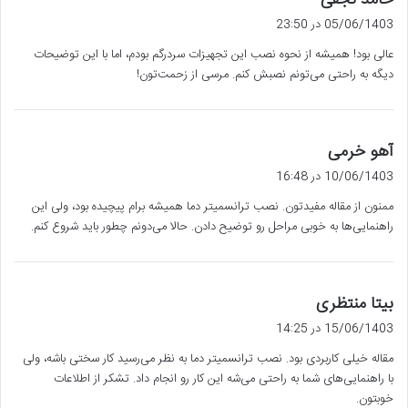
حامد نجفی
ف
05/06/1403 در 23:50
ت
عالی بود! همیشه از نحوه نصب این تجهیزات سردرگم بودم، اما با این توضیحات
:
دیگه به راحتی می‌تونم نصبش کنم. مرسی از زحمت‌تون!
گ
آهو خرمی
ف
10/06/1403 در 16:48
ت
ممنون از مقاله مفیدتون. نصب ترانسمیتر دما همیشه برام پیچیده بود، ولی این
:
راهنمایی‌ها به خوبی مراحل رو توضیح دادن. حالا می‌دونم چطور باید شروع کنم.
گ
بیتا منتظری
ف
15/06/1403 در 14:25
ت
مقاله خیلی کاربردی بود. نصب ترانسمیتر دما به نظر می‌رسید کار سختی باشه، ولی
:
با راهنمایی‌های شما به راحتی می‌شه این کار رو انجام داد. تشکر از اطلاعات
خوبتون.