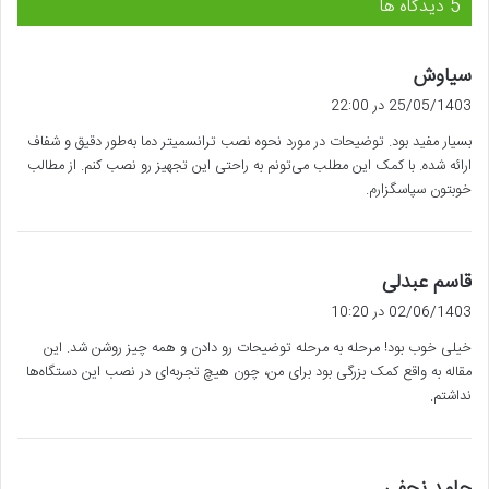
‫5 دیدگاه ها
گ
سیاوش
ف
25/05/1403 در 22:00
ت
بسیار مفید بود. توضیحات در مورد نحوه نصب ترانسمیتر دما به‌طور دقیق و شفاف
:
ارائه شده. با کمک این مطلب می‌تونم به راحتی این تجهیز رو نصب کنم. از مطالب
خوبتون سپاسگزارم.
گ
قاسم عبدلی
ف
02/06/1403 در 10:20
ت
خیلی خوب بود! مرحله به مرحله توضیحات رو دادن و همه چیز روشن شد. این
:
مقاله به واقع کمک بزرگی بود برای من، چون هیچ تجربه‌ای در نصب این دستگاه‌ها
نداشتم.
گ