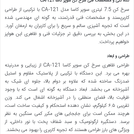
نگاه کلی و مشخصات فنی سرخ کن سوپر کاسا CA-121
سرخ کن 7.5 لیتری سوپر کاسا مدل CA-121 با ترکیبی از طراحی
کاربرپسند و مشخصات فنی قدرتمند، به گونه ای مهندسی شده
است که تجربه آشپزی سالم و سریع را برای کاربران به ارمغان آورد.
در این بخش، به بررسی دقیق تر جزئیات فنی و ظاهری این هواپز
خواهیم پرداخت.
طراحی و ابعاد
طراحی ظاهری سرخ کن سوپر کاسا CA-121 از زیبایی و مدرنیته
بهره می برد. این دستگاه با ترکیبی از پلاستیک مقاوم و استیل
ضدزنگ ساخته شده که علاوه بر دوام بالا، جلوه ای شیک به
آشپزخانه می بخشد. ابعاد دستگاه به گونه ای است که با وجود
ظرفیت بالا، فضای منطقی را در آشپزخانه اشغال می کند. وزن
تقریبی ۶.۵ کیلوگرم، نشان دهنده استحکام و کیفیت ساخت است،
هرچند ممکن است برای جابجایی های مکرر کمی سنگین به نظر
برسد. دستگیره ارگونومیک و سبد شفاف پخت با نور داخلی، از
ویژگی های بارز طراحی هستند که تجربه کاربری را بهبود می بخشند.