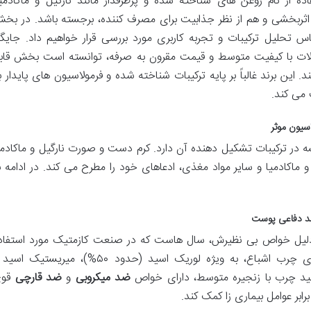
ده از نام روغن های شناخته شده و پرطرفدار مانند نارگیل و ماکادمیا
ر اثربخشی و هم از نظر جذابیت برای مصرف کننده، برجسته باشد. در بخ
س تحلیل ترکیبات و تجربه کاربری مورد بررسی قرار خواهیم داد. جایگا
محصولات با کیفیت متوسط و قیمت مقرون به صرفه، توانسته است بخش قاب
این برند غالباً بر پایه ترکیبات شناخته شده و فرمولاسیون های پایدار بن
می کند.
سیون موثر
در ترکیبات تشکیل دهنده آن دارد. کرم دست و صورت نارگیل و ماکادمی
و ماکادمیا و سایر مواد مغذی، ادعاهای خود را مطرح می کند. در ادامه ب
 سد دفاعی پوست
رگیل (Cocos Nucifera Oil) به دلیل خواص بی نظیرش، سال هاست که در صنعت کازمتیک مورد استفا
قرار می گیرد. این روغن سرشار از اسیدهای چرب اشباع، به ویژه لوریک اسید (حدود ۵۰%)، میریستیک 
ید چرب با زنجیره متوسط، دارای خواص
ضد میکروبی
و
ضد قارچی
قو
بر عوامل بیماری زا کمک کند.