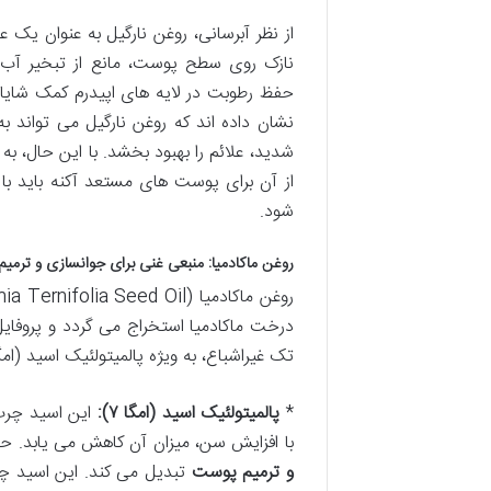
حفظ رطوبت در لایه های اپیدرم کمک شایان
نشان داده اند که روغن نارگیل می تواند ب
شدید، علائم را بهبود بخشد. با این حال، ب
از آن برای پوست های مستعد آکنه باید با
شود.
روغن ماکادمیا: منبعی غنی برای جوانسازی و ترمیم
درخت ماکادمیا استخراج می گردد و پروفای
تک غیراشباع، به ویژه پالمیتولئیک اسید (امگا ۷) و اولئیک اسید (امگا ۹) 
*
پالمیتولئیک اسید (امگا ۷):
این اسید چرب
با افزایش سن، میزان آن کاهش می یابد. حضور امگا ۷ در روغن ماکادمیا، آن را به یک ماد
و ترمیم پوست
تبدیل می کند. این اسید چ