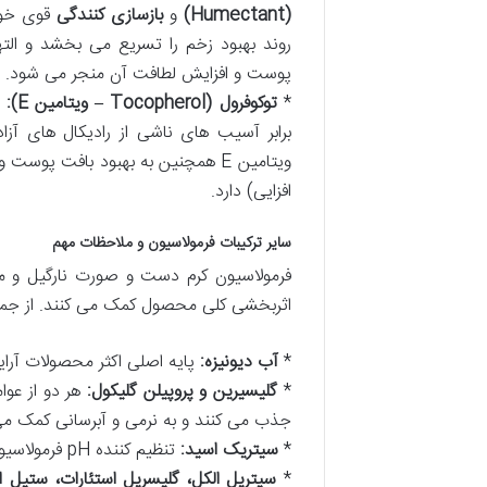
(Humectant)
و
بازسازی کنندگی
قوی خود
روند بهبود زخم را تسریع می بخشد و الت
پوست و افزایش لطافت آن منجر می شود.
*
توکوفرول (Tocopherol – ویتامین E):
ی
ویتامین E همچنین به بهبود بافت پ
افزایی) دارد.
سایر ترکیبات فرمولاسیون و ملاحظات مهم
فرمولاسیون کرم دست و صورت نارگیل و ما
اثربخشی کلی محصول کمک می کنند. از جمله ا
*
آب دیونیزه:
پایه اصلی اکثر محصولات آرا
*
گلیسیرین و پروپیلن گلیکول:
جذب می کنند و به نرمی و آبرسانی کمک می
*
سیتریک اسید:
تنظیم کننده pH فرمولاسیون.
*
سیتریل الکل، گلیسریل استئارات، ستیل ا