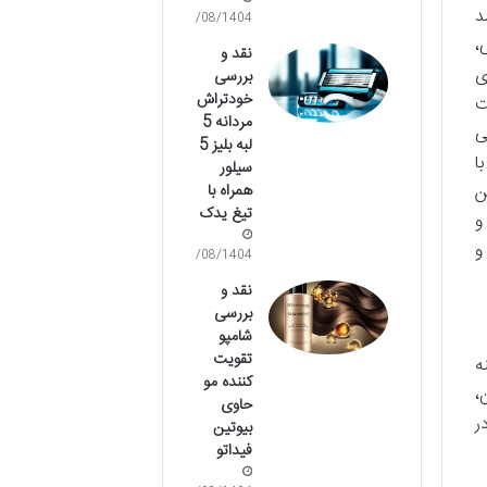
د
14/08/1404
،
نقد و
ی
بررسی
خودتراش
ت
مردانه 5
ی
لبه بلیز 5
ا
سیلور
همراه با
ن
تیغ یدک
و
و
14/08/1404
نقد و
بررسی
شامپو
تقویت
ه
کننده مو
،
حاوی
لی لیتر و در
بیوتین
فیداتو