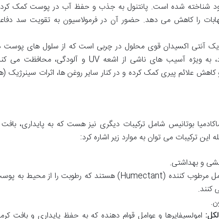
 شناخته شده است. پانتنول به جذب و حفظ آب در پوست کمک کرده
هابات را کاهش می دهد. حضور آن در فرمولاسیون به تقویت سد دفاع
ک آنتی اکسیدان قوی محلول در چربی است که از سلول های پوست د
برابر آسیب های ناشی از رادیکال های آزاد، به ویژه آسیب های ناشی از اشعه UV و آلودگی، محافظت می
وست و کاهش علائم پیری کمک کرده و در کنار سایر روغن ها، اثرات سینرژیک (ه
کادمیا بوتانیس شامل ترکیبات دیگری نیز هست که به پایداری، بافت 
ین ترکیبات می توان به موارد زیر اشاره کرد:
یشی و بهداشتی.
هر دو از عوامل مرطوب کننده (Humectant) هستند که رطوبت را از محیط به پ
 کنند.
لکل:
امولسیفایرها و عوامل قوام دهنده که به حفظ پایداری و بافت کرم