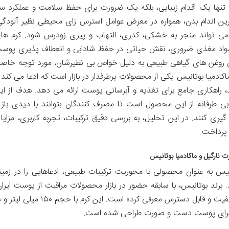
تنها یک اقدام زیبایی، بلکه یک ضرورت برای حفظ سلامت و عملکرد س
ین اندام بدن، همواره در معرض عوامل استرس زای محیطی نظیر آلودگی
ه می تواند منجر به خشکی، کدری، التهاب و پیری زودرس شود. کرم ها
 مواد مغذی ضروری، نقش حیاتی در حفظ شادابی و انعطاف پذیری پوس
وی روغن های گیاهی طبیعی به دلیل خواص بی نظیرشان، مورد توجه خاص
اکادمیا بوتانیس یکی از محصولات پرطرفدار در بازار است که ادعا می کند ب
، راهکاری جامع برای تغذیه و آبرسانی پوست ارائه می دهد. هدف از ای
ی طرفانه از این محصول است تا مصرف کنندگان بتوانند با دیدی باز 
یری کنند. در این تحلیل، به بررسی دقیق ترکیبات، تجربه کاربری، مزایا 
 پرداخت.
ارگیل و ماکادمیا بوتانیس
یس به عنوان محصولی با محوریت ترکیبات طبیعی، ادعاهایی را در زمین
رند بوتانیس، با سابقه حضور در بازار محصولات مراقبت از پوست ایران
خود را به عنوان ارائه دهنده محصولاتی با کیفیت و قابل دسترس معرفی کرده است. این کرم با حجم ۱۵۰ می
انه برای پوست دست و صورت طراحی شده است.