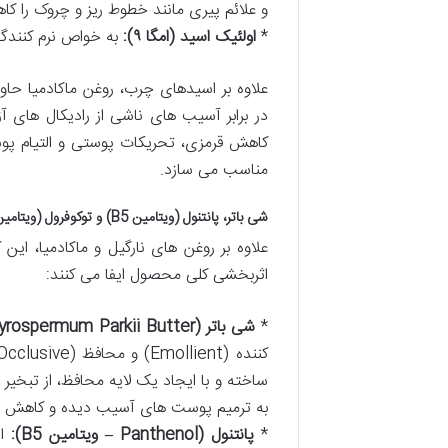
و علائم پیری مانند خطوط ریز و چروک را ک
*
اولئیک اسید (امگا ۹):
به خواص نرم کنندگ
علاوه بر اسیدهای چرب، روغن ماکادمیا حا
در برابر آسیب های ناشی از رادیکال های
کاهش قرمزی، تحریکات پوستی و التیام 
مناسب می سازد.
شی باتر، پانتنول (ویتامین B5) و توکوفرول (ویتامین E): سه گانه مغذی و ترمیم کننده
علاوه بر روغن های نارگیل و ماکادمیا، این
اثربخشی کلی محصول ایفا می کنند:
*
شی باتر (Butyrospermum Parkii Butter):
ساخته و با ایجاد یک لایه محافظ، از تبخی
به ترمیم پوست های آسیب دیده و کاهش ال
*
پانتنول (Panthenol – ویتامین B5):
این