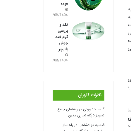
فوده
لایه
13/08/1404
ژگی به
ت
نقد و
بررسی
ی
کرم ضد
ه
جوش
ی
بلنیچر
13/08/1404
ای
ب
نظرات کاربران
گلسا خداوردی
در
راهنمای جامع
ا
تجهیز کارگاه نجاری مدرن
ی
قدسیه دولتشاهی
در
راهنمای
ه