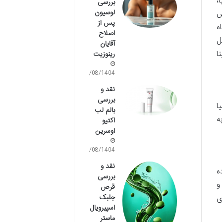
،
بررسی
لوسیون
ش
پس از
ه
اصلاح
ل
آقایان
ا
رینوزیت
14/08/1404
نقد و
بررسی
ا
بالم لب
ه
اکتیو
اوسرین
13/08/1404
نقد و
ده
بررسی
اسید و
قرص
جلبک
ی
اسپیرویال
ماستر