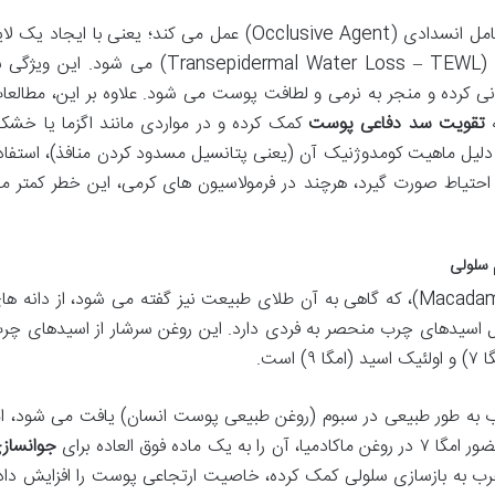
از نظر آبرسانی، روغن نارگیل به عنوان یک عامل انسدادی (Occlusive Agent) عمل می کند؛ یعنی با ایجاد یک 
نازک روی سطح پوست، مانع از تبخیر آب (Transepidermal Water Loss – TEWL) می شود. این وی
ی کرده و منجر به نرمی و لطافت پوست می شود. علاوه بر این، مطالعا
ه
تقویت سد دفاعی پوست
کمک کرده و در مواردی مانند اگزما یا خشک
ه دلیل ماهیت کومدوژنیک آن (یعنی پتانسیل مسدود کردن منافذ)، استفاد
 احتیاط صورت گیرد، هرچند در فرمولاسیون های کرمی، این خطر کمتر م
 سلولی
روغن ماکادمیا (Macadamia Ternifolia Seed Oil)، که گاهی به آن طلای طبیعت نیز گفته می شود، از دانه ه
ل اسیدهای چرب منحصر به فردی دارد. این روغن سرشار از اسیدهای چر
است.
 به طور طبیعی در سبوم (روغن طبیعی پوست انسان) یافت می شود، ام
ه فوق العاده برای
جوانساز
رب به بازسازی سلولی کمک کرده، خاصیت ارتجاعی پوست را افزایش داد