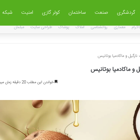
گردشگری
صنعت
ساختمان
کولر گازی
امنیت
شبکه
اگرام
معماری
روانشناسی
املاک
پوشاک
طراحی سایت
مبلمان
ارگیل و ماکادمیا بوتانیس
 و ماکادمیا بوتانیس
خواندن این مطلب 20 دقیقه زمان میبرد