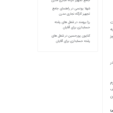
جامع تجهیز کارگاه نجاری مدرن
شهلا یونسی
در
راهنمای جامع
تجهیز کارگاه نجاری مدرن
ت
رزا برومند
در
شغل های رشته
حسابداری برای آقایان
ه
ز
کتایون پورحسین
در
شغل های
رشته حسابداری برای آقایان
ر
م
یف
ن
ی