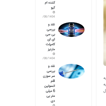
کننده ام
کیو
14/08/1404
نقد و
بررسی
بی سی
ای ای
کامپلت
مارنیز
14/08/1404
نقد و
بررسی
سر سوزن
ه
قلم
ه
انسولین
ل
6 میلی
متر بی
دی