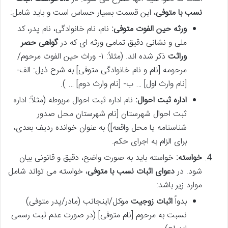
نسب با متوفی
، این قسمت بسیار حساس است و باید شامل:
ورثه حین الفوت متوفی:
نام، نام خانوادگی، نام پدر، کد
ملی و نشانی دقیق تمامی ورثه ای که در
گواهی حصر
وراثت
ذکر شده اند. (مثلاً: ۱- وراث حین الفوت مرحوم/
مرحومه [نام و نام خانوادگی متوفی] به شرح ذیل: الف-
[نام وارث اول] … ب- [نام وارث دوم] … ).
اداره ثبت احوال:
نام اداره ثبت احوال مربوطه (مثلاً: اداره
ثبت احوال شهرستان [نام شهرستان محل صدور
شناسنامه یا محل واقعه]) به عنوان خوانده ردیف بعدی،
برای الزام به اجرای حکم.
خواسته:
خواسته باید به صورت واضح، دقیق و قانونی بیان
شود. در
دعوای اثبات نسب با متوفی
، خواسته می تواند شامل
موارد زیر باشد:
بدواً
اثبات زوجیت
موکل/اینجانب (مادر/پدر متوفی)
نسبت به مرحوم [نام متوفی] (در صورت عدم ثبت رسمی