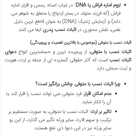
لزوم اماره فراش یا DNA:
در غیاب اسناد رسمی و اقرار، اماره
فراش (که فرزند متولد در بستر ازدواج را متعلق به شوهر می
داند) و آزمایش ژنتیک (DNA) به عنوان قاطع ترین دلیل
علمی، نقش محوری در
اثبات نسب پدری
ایفا می کنند.
اثبات نسب با متوفی (موضوعی با بالاترین اهمیت و پیچیدگی)
اثبات نسب با متوفی
، از پیچیده ترین و حساسترین انواع
دعوای
اثبات نسب
است که آثار حقوقی گسترده ای از جمله بر ارث، هویت
و ثبت سجلی دارد.
چرا اثبات نسب با متوفی چالش برانگیز است؟
عدم امکان اقرار:
فرد متوفی نمی تواند نسب را اقرار کند یا
آن را انکار نماید.
تاثیر بر ارث:
اثبات نسب با متوفی، به صورت مستقیم بر
ترکیب و سهم الارث سایر ورثه تأثیر می گذارد، از این رو
سایر ورثه نیز در این دعوا ذی نفع هستند.