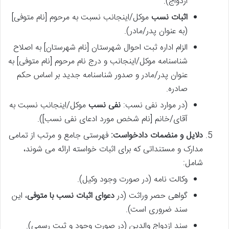
ازدواج).
اثبات نسب
موکل/اینجانب نسبت به مرحوم [نام متوفی]
(به عنوان پدر/مادر).
الزام اداره ثبت احوال شهرستان [نام شهرستان] به اصلاح
شناسنامه موکل/اینجانب و درج نام مرحوم [نام متوفی] به
عنوان پدر/مادر و صدور شناسنامه جدید بر اساس حکم
صادره.
(در موارد نفی نسب:
نفی نسب
موکل/اینجانب نسبت به
آقای/خانم [نام شخص مورد ادعای نفی نسب]).
دلایل و منضمات دادخواست:
فهرستی جامع و مرتب از تمامی
مدارک و مستنداتی که برای اثبات خواسته ارائه می شوند،
شامل:
وکالت نامه (در صورت وجود وکیل).
گواهی حصر وراثت (در
دعوای اثبات نسب با متوفی
، این
سند ضروری است).
سند ازدواج والدین (در صورت وجود و ثبت رسمی).