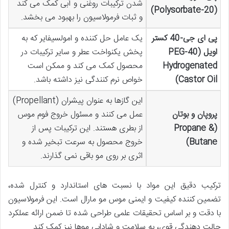
شدن ترکیبات روغنی و آبی کمک می کند
(Polysorbate-20)
و ثبات فرمولاسیون را بهبود می بخشد.
پی ای جی-40 کستر
یک عامل حل کننده و امولسیفایر که به
اویل (PEG-40
پخش یکنواخت عطر و سایر ترکیبات در
Hydrogenated
محصول کمک می کند و ممکن است
Castor Oil)
خواص نرم کنندگی نیز داشته باشد.
این گازها به عنوان پیشران (Propellant)
پروپان و بوتان
عمل می کنند و مسئول خروج فوم موس
(Propane &
از بطری هستند. این ترکیبات پس از
Butane)
خروج محصول به سرعت تبخیر شده و
اثری بر روی مو باقی نمی گذارند.
ترکیب دقیق این مواد با نسبت های استاندارد و کنترل شده،
تضمین کننده کیفیت و ایمنی موس مو مارال است. این فرمولاسیون
با دقت و بر اساس تحقیقات علمی طراحی شده تا ضمن ارائه عملکرد
حالت دهندگی قوی، به سلامت و شادابی موها نیز کمک کند.