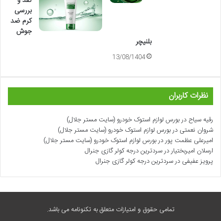
نقد و
بررسی
کرم ضد
جوش
بلنیچر
13/08/1404
نظرات کاربران
رقیه سیاح
در
بورس لوازم استوک خودرو (سایت مستر جلال)
شروان نعمتی
در
بورس لوازم استوک خودرو (سایت مستر جلال)
امیرعلی عظمت پور
در
بورس لوازم استوک خودرو (سایت مستر جلال)
ارسلان امیربختیار
در
سردترین درجه کولر گازی جنرال
پرویز عفیفی
در
سردترین درجه کولر گازی جنرال
تمامی حقوق و امتیازات متعلق به تکنونامه می باشد.