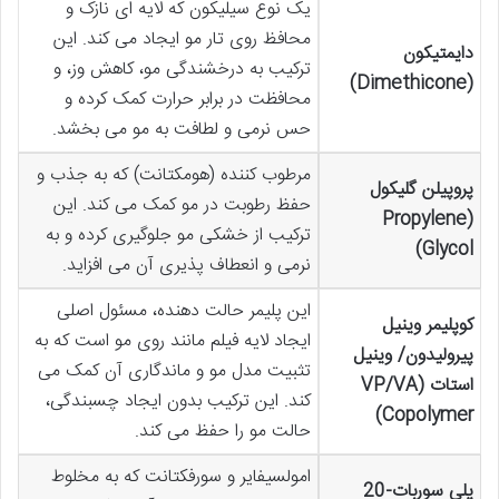
یک نوع سیلیکون که لایه ای نازک و
محافظ روی تار مو ایجاد می کند. این
دایمتیکون
ترکیب به درخشندگی مو، کاهش وز، و
(Dimethicone)
محافظت در برابر حرارت کمک کرده و
حس نرمی و لطافت به مو می بخشد.
مرطوب کننده (هومکتانت) که به جذب و
پروپیلن گلیکول
حفظ رطوبت در مو کمک می کند. این
(Propylene
ترکیب از خشکی مو جلوگیری کرده و به
Glycol)
نرمی و انعطاف پذیری آن می افزاید.
این پلیمر حالت دهنده، مسئول اصلی
کوپلیمر وینیل
ایجاد لایه فیلم مانند روی مو است که به
پیرولیدون/ وینیل
تثبیت مدل مو و ماندگاری آن کمک می
استات (VP/VA
کند. این ترکیب بدون ایجاد چسبندگی،
Copolymer)
حالت مو را حفظ می کند.
امولسیفایر و سورفکتانت که به مخلوط
پلی سوربات-20