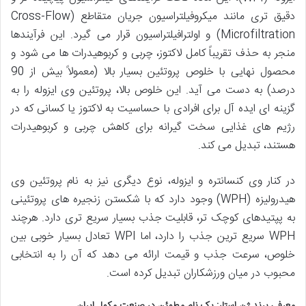
دقیق تری مانند میکروفیلتراسیون جریان متقاطع (Cross-Flow
Microfiltration) و اولترافیلتراسیون قرار می گیرد. این فرآیندها
منجر به حذف تقریباً کامل لاکتوز، چربی و کربوهیدرات ها می شود و
محصول نهایی با خلوص پروتئین بسیار بالا (معمولاً بیش از 90
درصد) به دست می آید. این خلوص بالا، پروتئین وی ایزوله را به
گزینه ای ایده آل برای افرادی با حساسیت به لاکتوز یا کسانی که در
رژیم های غذایی سخت گیرانه برای کاهش چربی و کربوهیدرات
هستند، تبدیل می کند.
در کنار وی کنسانتره و ایزوله، نوع دیگری نیز به نام پروتئین وی
هیدرولیزه (WPH) وجود دارد که با شکستن زنجیره های پروتئینی
به پپتیدهای کوچک تر، قابلیت جذب بسیار سریع تری دارد. هرچند
WPH سریع ترین جذب را دارد، اما WPI تعادل بسیار خوبی بین
خلوص، سرعت جذب و قیمت ارائه می دهد که آن را به انتخابی
محبوب در میان ورزشکاران تبدیل کرده است.
معرفی برند ژن استار: یک نام مطمئن در صنعت مکمل ایران