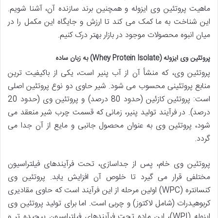
ماهیت پروتئین وی ایزوله و همچنین برند سازنده آن، آشنا شویم.
این شناخت به ما کمک می کند تا ارزش و جایگاه این مکمل را در
میان انبوه محصولات موجود در بازار بهتر درک کنیم.
پروتئین وی ایزوله (Whey Protein Isolate) به زبان ساده
پروتئین وی، که منشأ آن از آب پنیر است، یکی از باکیفیت ترین
منابع پروتئینی محسوب می شود. شیر حاوی دو نوع پروتئین اصلی
است: پروتئین کازئین (حدود 80 درصد) و پروتئین وی (حدود 20
درصد). در فرآیند تولید پنیر، زمانی که قسمت چرب شیر منعقد می
شود، پروتئین وی به عنوان محصول جانبی و مایع از آن جدا می
گردد.
پروتئین وی خام، پس از جداسازی، تحت فرآیندهای فیلتراسیون
مختلفی قرار می گیرد تا خلوص آن افزایش یابد. پروتئین وی
کنسانتره (WPC) اولین مرحله از این فرآیند است که حاوی مقادیری
کربوهیدرات (شامل لاکتوز) و چربی است. اما برای تولید پروتئین وی
ایزوله (WPI)، این ماده تحت فرآیندهای فیلتراسیون پیچیده تر و