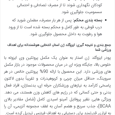
کودکان نگهداری شوند تا از مصرف تصادفی و احتمالی
مسمومیت جلوگیری شود.
بسته بندی محکم:
پس از هر بار مصرف، مطمئن شوید که
درب قوطی به طور کامل و محکم بسته شده است تا از ورود
هوا و رطوبت به داخل محصول جلوگیری شود.
جمع بندی و نتیجه گیری: ایزوگلد ژن استار، انتخابی هوشمندانه برای اهداف
ورزشی شما
پودر ایزوگلد ژن استار به عنوان یک مکمل پروتئین وی ایزوله با
خلوص بالا، جایگاه ویژه ای در میان محصولات موجود در بازار مکمل
های ورزشی دارد. این محصول با ارائه 90% پروتئین خالص در هر
سروینگ، حداقل میزان چربی و کربوهیدرات و تقریباً بدون لاکتوز،
پاسخی کارآمد به نیازهای ورزشکاران حرفه ای، بدنسازان، افراد فعال
بدنی و حتی کسانی که در رژیم های کاهش وزن هستند، می دهد.
ویژگی هایی نظیر پروفایل آمینو اسیدی کامل (شامل مقادیر بالای
BCAA)، جذب سریع و هضم آسان به لطف مجموعه آنزیمی، آن را
به ابزاری قدرتمند برای دستیابی به اهداف فیتنس تبدیل کرده است.