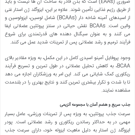
ضروری (EAAs) است که بدن قادر به ساخت آن ها نیست و باید
از طریق رژیم غذایی تأمین شوند. علاوه بر این، ایزوگلد ژن استار غنی
از اسیدهای آمینه شاخه دار (BCAAs) شامل لوسین، ایزولوسین و
والین است. BCAAs نقش حیاتی در سنتز پروتئین عضلانی ایفا
می کنند و به عنوان سیگنال دهنده های قدرتمندی برای شروع
فرآیند ترمیم و رشد عضلانی پس از تمرینات شدید عمل می کنند.
وجود پروفایل آمینو اسیدی کامل در این مکمل، به ویژه مقادیر بالای
BCAA، به کاهش تحلیل عضلانی در طول تمرین و تسریع فرآیند
ریکاوری کمک شایانی می کند. این امر به ورزشکاران اجازه می دهد
تا با شدت و تکرار بیشتری تمرین کنند و نتایج بهتری را در بلندمدت
مشاهده نمایند.
جذب سریع و هضم آسان با مجموعه آنزیمی
سرعت جذب پروتئین، به ویژه پس از تمرینات ورزشی، عامل بسیار
مهمی در به حداکثر رساندن ریکاوری و رشد عضلانی است. پودر
ایزوگلد ژن استار به دلیل ماهیت ایزوله خود، دارای سرعت جذب