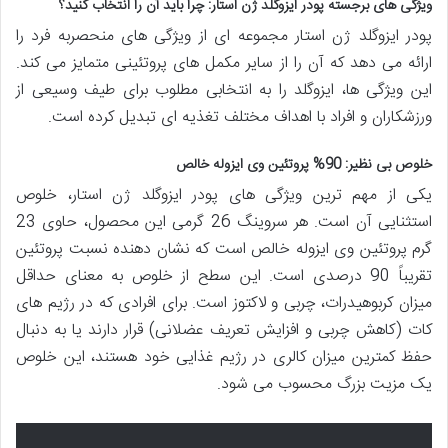
ویژگی های برجسته پودر ایزوگلد ژن استار: چرا باید آن را انتخاب کنید؟
پودر ایزوگلد ژن استار مجموعه ای از ویژگی های منحصربه فرد را
ارائه می دهد که آن را از سایر مکمل های پروتئینی متمایز می کند.
این ویژگی ها، ایزوگلد را به انتخابی مطلوب برای طیف وسیعی از
ورزشکاران و افراد با اهداف مختلف تغذیه ای تبدیل کرده است.
خلوص بی نظیر: 90% پروتئین وی ایزوله خالص
یکی از مهم ترین ویژگی های پودر ایزوگلد ژن استار، خلوص
استثنایی آن است. هر سروینگ 26 گرمی این محصول، حاوی 23
گرم پروتئین وی ایزوله خالص است که نشان دهنده نسبت پروتئین
تقریباً 90 درصدی است. این سطح از خلوص به معنای حداقل
میزان کربوهیدرات، چربی و لاکتوز است. برای افرادی که در رژیم های
کات (کاهش چربی و افزایش تعریف عضلانی) قرار دارند یا به دنبال
حفظ کمترین میزان کالری در رژیم غذایی خود هستند، این خلوص
یک مزیت بزرگ محسوب می شود.