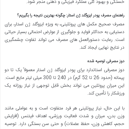
خستگی و بهبود کلی عملکرد فیزیکی و ذهنی منجر شود.
راهنمای مصرف پودر ایزوگلد ژن استار: چگونه بهترین نتیجه را بگیریم؟
مصرف صحیح مکمل های پروتئینی، به ویژه ایزوگلد ژن استار، برای
دستیابی به حداکثر فواید و جلوگیری از عوارض احتمالی بسیار حیاتی
است. رعایت دستورالعمل های مصرف می تواند تفاوت چشمگیری
در نتایج نهایی ایجاد کند.
دوز مصرفی توصیه شده
دوز مصرفی استاندارد برای پودر ایزوگلد ژن استار معمولاً یک تا دو
پیمانه (حدود 26 تا 52 گرم) در 240 تا 300 میلی لیتر مایع است.
این میزان پروتئین می تواند بخش قابل توجهی از نیاز روزانه یک
ورزشکار را تأمین کند.
با این حال، نیاز پروتئینی هر فرد متفاوت است و به عواملی مانند
وزن بدن، میزان و شدت فعالیت ورزشی، اهداف فیتنس (افزایش
حجم، کاهش وزن، حفظ عضلات) و حتی سن بستگی دارد. توصیه