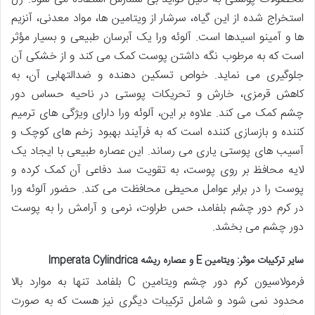
استخراج شده از این گیاه، سرشار از ویتامین ها، مواد معدنی، آنزیم
ها و آمینو اسیدها است. آلوئه ورا یک آبرسان طبیعی و بسیار مؤثر
است که به مرطوب نگه داشتن پوست کمک می کند و از خشکی آن
جلوگیری می نماید. خواص تسکین دهنده و ضدالتهابی آن، به
کاهش قرمزی، خارش و تحریکات پوستی در ناحیه حساس دور
چشم کمک می کند. علاوه بر این، آلوئه ورا دارای ویژگی های ترمیم
کننده و بازسازی کننده است که به فرآیند بهبود زخم های کوچک و
آسیب های پوستی یاری می رساند. این عصاره طبیعی با ایجاد یک
لایه محافظ بر روی پوست، به تقویت سد دفاعی آن کمک کرده و
پوست را در برابر عوامل محیطی محافظت می کند. حضور آلوئه ورا
در کرم دور چشم بلفامد، حس طراوت، نرمی و آرامش را به پوست
دور چشم می بخشد.
سایر ترکیبات موثر: ویتامین E و عصاره ریشه Imperata Cylindrica
فرمولاسیون کرم دور چشم ویتامین C بلفامد تنها به موارد بالا
محدود نمی شود و شامل ترکیبات دیگری نیز هست که به صورت