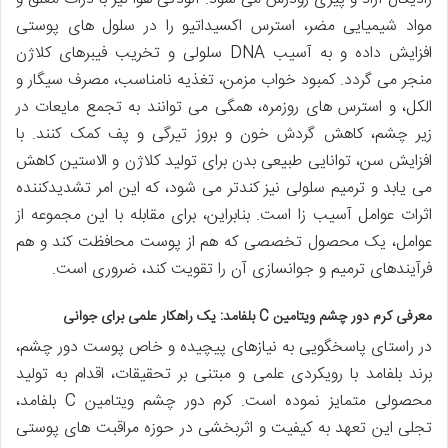
مواد شیمیایی مضر، استرس اکسیداتیو را در سلول های پوستی
افزایش داده و به آسیب DNA سلولی و تخریب فیبرهای کلاژن
منجر می گردد. کمبود خواب مزمن، تغذیه نامناسب، مصرف سیگار و
الکل، و استرس های روزمره، همگی می توانند به تجمع مایعات در
زیر چشم، کاهش گردش خون و بروز تیرگی و پف کمک کنند. با
افزایش سن، توانایی طبیعی بدن برای تولید کلاژن و الاستین کاهش
می یابد و ترمیم سلولی نیز کندتر می شود، که این امر تشدیدکننده
اثرات عوامل آسیب زا است. بنابراین، برای مقابله با این مجموعه از
عوامل، یک محصول تخصصی که هم از پوست محافظت کند و هم
فرآیندهای ترمیم و جوانسازی آن را تقویت کند، ضروری است.
معرفی کرم دور چشم ویتامین C بلفامد: یک راهکار علمی برای جوانی
در راستای پاسخگویی به نیازهای پیچیده و خاص پوست دور چشم،
برند بلفامد با رویکردی علمی و مبتنی بر تحقیقات، اقدام به تولید
محصولی متمایز نموده است. کرم دور چشم ویتامین C بلفامد،
تجلی این تعهد به کیفیت و اثربخشی در حوزه مراقبت های پوستی