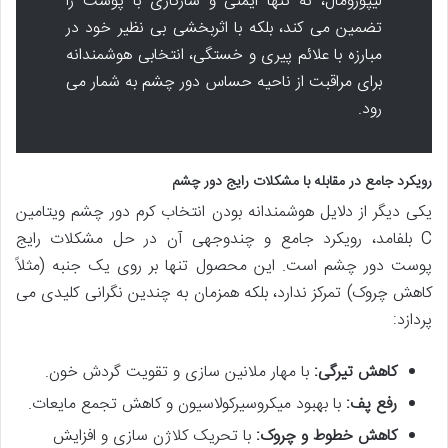
لیپوزومال، نه تنها ایمنی و سازگاری با پوست را
تضمین می کند، بلکه با اثربخشی بی نظیر خود در
مبارزه با علائم پیری و خستگی، انتخابی هوشمندانه
برای مراقبت از ناحیه حساس دور چشم به شمار می
رود.
رویکرد جامع در مقابله با مشکلات رایج دور چشم
یکی دیگر از دلایل هوشمندانه بودن انتخاب کرم دور چشم ویتامین
C بلفامد، رویکرد جامع و چندوجهی آن در حل مشکلات رایج
پوست دور چشم است. این محصول تنها بر روی یک جنبه (مثلاً
کاهش چروک) تمرکز ندارد، بلکه همزمان به چندین نگرانی کلیدی می
پردازد:
کاهش تیرگی:
با مهار ملانین سازی و تقویت گردش خون.
رفع پف:
با بهبود میکروسیرکولاسیون و کاهش تجمع مایعات.
کاهش خطوط و چروک:
با تحریک کلاژن سازی و افزایش