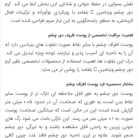
نقش بسزایی در حفظ جوانی و شادابی این بخش ایفا می کند. کرم
دور چشم ویتامین C بلفامد با رویکردی نوآورانه و ترکیبات فعال
اثربخش، به منظور پاسخگویی به این نیاز مبرم طراحی شده است.
اهمیت مراقبت تخصصی از پوست ظریف دور چشم
پوست اطراف چشم با سایر نقاط صورت تفاوت های بنیادین دارد که
آن را به ناحیه ای آسیب پذیر و نیازمند توجه ویژه تبدیل می کند.
درک این تفاوت ها، اهمیت استفاده از محصولات تخصصی نظیر کرم
دور چشم ویتامین C بلفامد را روشن تر می سازد.
ساختار منحصربه فرد پوست اطراف چشم
پوست دور چشم به طور قابل ملاحظه ای نازک تر از پوست سایر
نقاط بدن است، به طوری که ضخامت آن در حدود ۰.۰۵ میلی متر
گزارش شده است؛ این در حالی است که میانگین ضخامت پوست
صورت به ۰.۱ میلی متر می رسد. این نازکی باعث می شود رگ های
خونی زیرین به راحتی قابل مشاهده باشند و به تیرگی دور چشم
منجر شوند. علاوه بر این، ناحیه دور چشم فاقد غدد چربی کافی