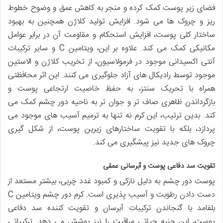
فضای زیر پوست کمک کرده و منجر به کاهش عمق و وضوح خطوط
ریز و چروک ها می شود. افزایش تولید کلاژن همچنین به بهبود
ساختار کلی پوست، افزایش استحکام و مقاومت آن در برابر عوامل
مکانیکی کمک می کند. علاوه بر این، ویتامین C و سایر ترکیبات
آنتی اکسیدانی موجود در فرمولاسیون، از تخریب کلاژن و الاستین
موجود توسط رادیکال های آزاد جلوگیری می کنند. این اثر محافظتی
همراه با تحریک سنتز، به حفظ خاصیت ارتجاعی پوست و
بازگرداندن ظاهری صاف تر و جوان تر به ناحیه دور چشم کمک می
کند. بدین ترتیب، این کرم نه تنها به ترمیم آسیب های موجود می
پردازد، بلکه با تقویت ساختارهای زیرین پوست، از شکل گیری
چروک های جدید نیز پیشگیری می کند.
تقویت سد دفاعی پوست و آبرسانی عمقی
پوست دور چشم به دلیل نازکی و کمبود غدد چربی، بیشتر مستعد از
دست دادن رطوبت و آسیب پذیری است. کرم دور چشم ویتامین C
بلفامد با گنجاندن ترکیبات آبرسان و تقویت کننده سد دفاعی
پوست، این جنبه حیاتی مراقبت را نیز پوشش می دهد. ترکیباتی