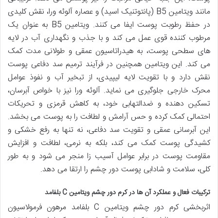
مانند ویتامین B5 (پانتوتنیک اسید) و عصاره آلوئه ورا، نقش کلیدی
در حفظ رطوبت پوست ایفا می کنند. ویتامین B5 به عنوان یک
مرطوب کننده قوی عمل می کند و با جذب و نگهداری آب در لایه
های سطحی پوست، به هیدراتاسیون عمقی و طولانی مدت کمک
می کند. این ویتامین همچنین در فرآیند ترمیم سد دفاعی پوست
نقش دارد و با تقویت لایه لیپیدی، از تبخیر آب و نفوذ عوامل
محرک خارجی جلوگیری می نماید. آلوئه ورا نیز با خواص آبرسان،
تسکین دهنده و ضدالتهابی خود، به کاهش قرمزی و تحریکات
احتمالی کمک کرده و حس آرامش و لطافت را به پوست می بخشد.
این آبرسانی عمقی و تقویت سد دفاعی، نه تنها به رفع خشکی و
کشیدگی پوست کمک می کند، بلکه به نرمی، لطافت و افزایش
مقاومت پوست در برابر عوامل آسیب زا منجر می شود و به طور
کلی، سلامت و شادابی پوست دور چشم را ارتقا می دهد.
ترکیبات فعال و عملکرد آن ها در کرم دور چشم ویتامین C بلفامد
اثربخشی کرم دور چشم ویتامین C بلفامد مرهون فرمولاسیون