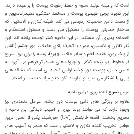
است که وظیفه تولید سبوم و حفظ رطوبت پوست را بر عهده دارند.
این کمبود چربی طبیعی، پوست را مستعد خشکی، دهیدراتاسیون و
از دست دادن خاصیت ارتجاعی می کند. شبکه کلاژن و الاستین، که
ساختار حمایتی پوست را تشکیل می دهند و مسئول استحکام و
انعطاف پذیری آن هستند، در این ناحیه کمتر توسعه یافته اند. این
فقر کلاژن و الاستین، همراه با تحرک بالای عضلات دور چشم (ناشی
از پلک زدن، خنده، اخم و سایر حالات چهره)، زمینه را برای بروز سریع
تر خطوط ریز، پنجه کلاغی و چروک های عمیق تر فراهم می آورد. به
همین دلیل، پوست دور چشم اولین ناحیه ای است که نشانه های
پیری را آشکار می سازد و نیازمند تقویت و مراقبت مستمر است.
عوامل تسریع کننده پیری در این ناحیه
علاوه بر ویژگی های ذاتی پوست دور چشم، عوامل متعددی نیز
وجود دارند که می توانند روند پیری و آسیب دیدگی این ناحیه را
تسریع بخشند. اشعه فرابنفش (UV) خورشید، یکی از اصلی ترین
عوامل تخریب کننده کلاژن و الاستین است که منجر به آسیب های
رادیکال آزاد و پیری زودرس می شود. آلودگی هوا نیز با ذرات معلق و