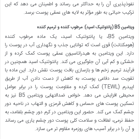
نفوذپذیری آن را به حداکثر می رساند و اطمینان می دهد که این
ترکیب حیاتی به طور مؤثر به لایه های عمقی پوست برسد.
ویتامین B5 (پانتوتنیک اسید): مرطوب کننده و ترمیم کننده
ویتامین B5، یا پانتوتنیک اسید، یک ماده مرطوب کننده
(هومکتانت) قوی است که توانایی جذب و نگهداری آب در پوست را
دارد. این ویتامین به هیدراتاسیون عمقی پوست کمک کرده و از
خشکی و کم آبی آن جلوگیری می کند. پانتوتنیک اسید همچنین در
فرآیند ترمیم زخم ها و بازسازی بافت پوست نقش دارد. این ماده با
تقویت سد دفاعی پوست، به کاهش از دست دادن آب از طریق
اپیدرم (TEWL) کمک کرده و مقاومت پوست را در برابر عوامل
محیطی افزایش می دهد. خواص ضدالتهابی ویتامین B5 نیز به
تسکین پوست های حساس و کاهش قرمزی و التهاب در ناحیه دور
چشم کمک می کند. حضور این ویتامین در کرم دور چشم بلفامد، به
حفظ نرمی، لطافت و سلامت کلی پوست دور چشم یاری می رساند
و آن را در برابر آسیب های روزمره مقاوم تر می سازد.