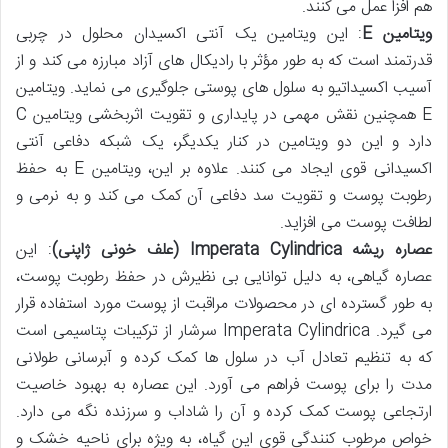
هم افزا عمل می کنند.
ویتامین E
: این ویتامین یک آنتی اکسیدان محلول در چربی
قدرتمند است که به طور مؤثر با رادیکال های آزاد مبارزه می کند و از
آسیب اکسیداتیو به سلول های پوستی جلوگیری می نماید. ویتامین
E همچنین نقش مهمی در پایداری و تقویت اثربخشی ویتامین C
دارد و این دو ویتامین در کنار یکدیگر، یک شبکه دفاعی آنتی
اکسیدانی قوی ایجاد می کنند. علاوه بر این، ویتامین E به حفظ
رطوبت پوست و تقویت سد دفاعی آن کمک می کند و به نرمی و
لطافت پوست می افزاید.
عصاره ریشه Imperata Cylindrica (علف خونی ژاپنی)
: این
عصاره گیاهی، به دلیل توانایی بی نظیرش در حفظ رطوبت پوست،
به طور گسترده ای در محصولات مراقبت از پوست مورد استفاده قرار
می گیرد. Imperata Cylindrica سرشار از ترکیبات پتاسیمی است
که به تنظیم تعادل آب در سلول ها کمک کرده و آبرسانی طولانی
مدت را برای پوست فراهم می آورد. این عصاره به بهبود خاصیت
ارتجاعی پوست کمک کرده و آن را شاداب و سرزنده نگه می دارد.
خواص مرطوب کنندگی قوی این گیاه، به ویژه برای ناحیه خشک و