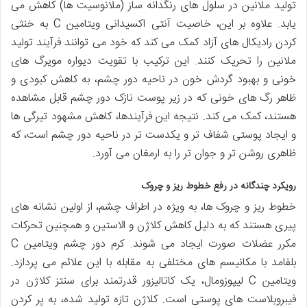
تولید ملانین در سلول های رنگدانه ساز (ملانوسیت ها) کاهش می
یابد. علاوه بر این، خاصیت آنتی اکسیدانی ویتامین C به خنثی
کردن رادیکال های آزاد کمک می کند که خود می توانند فرآیند تولید
ملانین را تحریک کنند. این ترکیب با تقویت دیواره مویرگ های
خونی و بهبود گردش خون در ناحیه دور چشم، به کاهش کبودی و
ظاهر رگ های خونی که در زیر پوست نازک دور چشم قابل مشاهده
هستند، کمک می کند. نتیجه این فرآیندها، کاهش مشهود تیرگی ها
و ایجاد پوستی شفاف تر و یکدست تر در ناحیه دور چشم است، که
ظاهری روشن تر و جوان تر را به ارمغان می آورد.
رویکرد چندگانه در رفع خطوط ریز و چروک
خطوط ریز و چروک ها، به ویژه در اطراف چشم، از اولین نشانه های
پیری هستند که به دلیل کاهش کلاژن و الاستین و همچنین تحرکات
مکرر عضلات صورت ایجاد می شوند. کرم دور چشم ویتامین C
بلفامد با مکانیسم های مختلفی به مقابله با این علائم می پردازد.
ویتامین C لیپوزومال، یک کاتالیزور قدرتمند برای سنتز کلاژن در
فیبروبلاست های پوستی است. کلاژن تازه تولید شده، به پر کردن