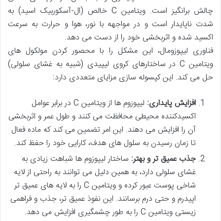
چالش برانگیز است. ویتامین C خالص (ال-آسکوربیک اسید) به
شدت ناپایدار است و در مواجهه با نور، هوا و حرارت به سرعت
اکسید شده و اثربخشی خود را از دست می دهد.
فناوری لیپوزومال، این مشکل را با محصور کردن مولکول های
ویتامین C در ساختارهای کروی لیپیدی (شبیه به غشای سلولی)
حل می کند. این کپسوله سازی مزایای متعددی دارد:
افزایش پایداری:
لیپوزوم ها از ویتامین C در برابر عوامل
اکسیدکننده محیطی محافظت می کنند و طول عمر و اثربخشی
آن را افزایش می دهند. این امر تضمین می کند که ماده فعال
تا زمان رسیدن به سلول های هدف، کارایی خود را حفظ کند.
جذب عمیق تر و بهتر:
ساختار لیپوزوم ها شباهت زیادی به
غشای سلولی دارد، به همین دلیل می توانند به راحتی از لایه
شاخی پوست عبور کرده و ویتامین C را به لایه های عمیق تر
اپیدرم و حتی درم برسانند. این نفوذ عمیق تر، جذب و فراهمی
زیستی ویتامین C را به طور چشمگیری افزایش می دهد.