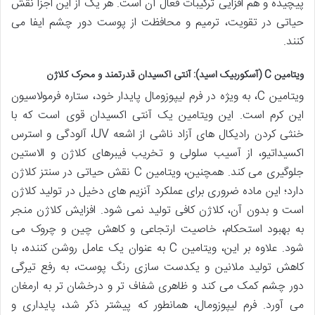
پیچیده و هم افزایی ترکیبات فعال آن است. هر یک از این اجزا نقش
حیاتی در تقویت، ترمیم و محافظت از پوست دور چشم ایفا می
کنند.
ویتامین C (آسکوربیک اسید): آنتی اکسیدان قدرتمند و محرک کلاژن
ویتامین C، به ویژه در فرم لیپوزومال پایدار خود، ستاره فرمولاسیون
این کرم است. این ویتامین یک آنتی اکسیدان قوی است که با
خنثی کردن رادیکال های آزاد ناشی از اشعه UV، آلودگی و استرس
اکسیداتیو، از آسیب سلولی و تخریب فیبرهای کلاژن و الاستین
جلوگیری می کند. همچنین، ویتامین C نقش حیاتی در سنتز کلاژن
دارد؛ این ماده ضروری برای عملکرد آنزیم های دخیل در تولید کلاژن
است و بدون آن، کلاژن کافی تولید نمی شود. افزایش کلاژن منجر
به بهبود استحکام، خاصیت ارتجاعی و کاهش چین و چروک می
شود. علاوه بر این، ویتامین C به عنوان یک عامل روشن کننده، با
کاهش تولید ملانین و یکدست سازی رنگ پوست، به رفع تیرگی
دور چشم کمک می کند و ظاهری شفاف تر و درخشان تر به ارمغان
می آورد. فرم لیپوزومال، همانطور که پیشتر ذکر شد، پایداری و