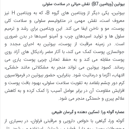
بیوتین (ویتامین B7): نقش حیاتی در سلامت سلولی
بیوتین، یکی دیگر از ویتامین های گروه B، که به ویتامین H نیز
معروف است، نقش مهمی در متابولیسم سلولی و سلامت کلی
پوست، مو و ناخن ایفا می کند. این ویتامین برای رشد و ترمیم
سلول ها و تولید اسیدهای چرب و آمینو اسیدها در بدن ضروری
است. در زمینه مراقبت از پوست، بیوتین به احیای مجدد و
جوانسازی پوست کمک می کند، با آثار مضر رادیکال های آزاد روی
پوست مقابله می کند و به حفظ تعادل چربی پوست یاری می
رساند. کمبود بیوتین می تواند منجر به مشکلاتی مانند خشکی،
التهاب، اگزما و درماتیت شود. بنابراین، حضور بیوتین در فرمولاسیون
کرم دور چشم بلفامد به تقویت سلامت سلولی، بهبود بافت پوست و
افزایش مقاومت آن در برابر عوامل آسیب زا کمک کرده و به کاهش
علائم پیری و خستگی منجر می شود.
عصاره آلوئه ورا: تسکین دهنده و آبرسان طبیعی
آلوئه ورا، گیاهی با خواص دارویی و مراقبتی فراوان، در بسیاری از
محصولات پوستی به دلیل فواید بی شمارش استفاده می شود. ژل