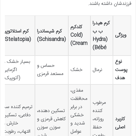
فرزندشان داشته باشند.
کرم هیدرا
کلدکرم
ب ب
کرم شیساندرا
کرم استلاتوپیا
ویژگی
(Cold
(Stelatopia)
(Schisandra)
(Hydra
Cream)
Bébé)
نوع
بسیار خشک و
حساس و
پوست
نرمال
خشک
اگزمایی
مستعد قرمزی
هدف
(آتوپیک)
مغذی،
محافظت
مرطوب
در برابر
ترمیم کننده سد
کننده
تسکین دهنده،
خشکی
دفاعی، تسکین
کاربرد
روزانه،
کاهش قرمزی و
شدید و
خارش و
اصلی
حفظ
سوزن سوزن
عوامل
التهاب، رطوبت
رطوبت
شدن