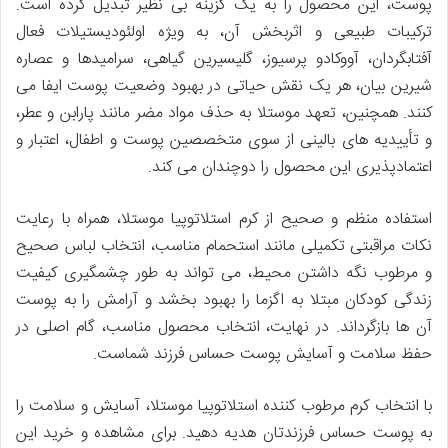
پوست، این محصول را به یک گزینه بی نظیر تبدیل کرده است.
ترکیبات طبیعی و اثربخش آن، به ویژه اولئودیستیلات فعال
آفتابگردان، آووکادو پرسیوز، گلیسیرین گیاهی، سرامیدها و عصاره
شیرین بیان، هر یک نقش حیاتی در بهبود وضعیت پوست ایفا می
کنند. همچنین، تعهد موستلا به حذف مواد مضر مانند پارابن و عطر،
و تأییدیه های بالینی از سوی متخصصین پوست و اطفال، اعتبار و
اعتمادپذیری این محصول را دوچندان می کند.
استفاده منظم و صحیح از کرم استلاتوپیا موستلا، همراه با رعایت
نکات مراقبتی تکمیلی مانند استحمام مناسب، انتخاب لباس صحیح
و مرطوب نگه داشتن محیط، می تواند به طور چشمگیری کیفیت
زندگی کودکان مبتلا به اگزما را بهبود بخشد و آرامش را به پوست
آن ها بازگرداند. در نهایت، انتخاب محصول مناسب، گام اصلی در
حفظ سلامت و آسایش پوست حساس فرزند شماست.
با انتخاب کرم مرطوب کننده استلاتوپیا موستلا، آسایش و سلامت را
به پوست حساس فرزندتان هدیه دهید. برای مشاهده و خرید این