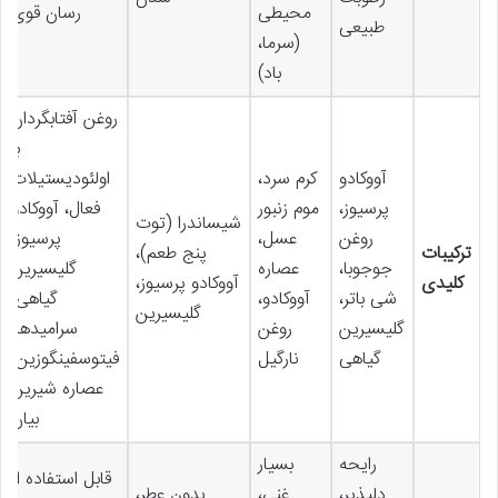
محیطی
رسان قوی
طبیعی
(سرما،
باد)
روغن آفتابگردان
با
آووکادو
کرم سرد،
اولئودیستیلات
پرسیوز،
موم زنبور
فعال، آووکادو
شیساندرا (توت
روغن
عسل،
پرسیوز،
ترکیبات
پنج طعم)،
جوجوبا،
عصاره
گلیسیرین
کلیدی
آووکادو پرسیوز،
شی باتر،
آووکادو،
گیاهی،
گلیسیرین
گلیسیرین
روغن
سرامیدها،
گیاهی
نارگیل
فیتوسفینگوزین،
عصاره شیرین
بیان
رایحه
بسیار
قابل استفاده از
دلپذیر،
غنی،
بدون عطر،