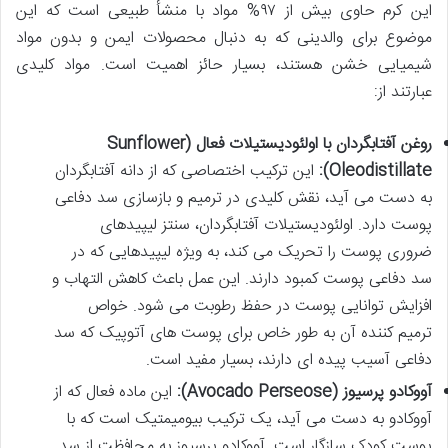
این کرم حاوی بیش از ۹۷% مواد با منشأ طبیعی است که این
موضوع برای والدینی که به دنبال محصولات ایمن و بدون مواد
شیمیایی خشن هستند، بسیار حائز اهمیت است. مواد کلیدی
عبارتند از:
روغن آفتابگردان با اولئودیستیلات فعال (Sunflower
Oleodistillate):
این ترکیب اختصاصی که از دانه آفتابگردان
به دست می آید، نقش کلیدی در ترمیم و بازسازی سد دفاعی
پوست دارد. اولئودیستیلات آفتابگردان، سنتز لیپیدهای
ضروری پوست را تحریک می کند، به ویژه لیپیدهایی که در
سد دفاعی پوست کمبود دارند. این عمل باعث کاهش التهاب و
افزایش توانایی پوست در حفظ رطوبت می شود. خواص
ترمیم کننده آن به طور خاص برای پوست های آتوپیک که سد
دفاعی آسیب پیده ای دارند، بسیار مفید است.
آووکادو پرسیوز (Avocado Perseose):
این ماده فعال که از
آووکادو به دست می آید، یک ترکیب بیومیمتیک است که با
پوست کودک سازگار است. آووکادو پرسیوز به محافظت از سد