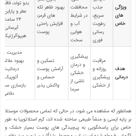
بدو تولد، فاقد
ویژگی
جذب
محافظت
بهبود ظاهر لکه
عطر و پارابن،
های
سریع،
در شرایط
های قرمز،
۲۴ ساعت
خاص
رطوبت
آب و
افزایش راحتی
آبرسانی،
رسانی
هوایی
پوست
هیپوآلرژنیک
فوری
سخت
مدیریت و
پیشگیری
مراقبت
تسکین و
بهبود علائم
و درمان
هدف
روزانه و
آرامش پوست
درماتیت
خشکی
درمانی
پیشگیری
حساس و
آتوپیک،
ناشی از
از خشکی
واکنش پذیر
بازسازی سد
سرما
دفاعی
همانطور که مشاهده می شود، در حالی که تمامی محصولات موستلا
بر پایه ایمنی و منشأ طبیعی ساخته شده اند، کرم استلاتوپیا به طور
خاص برای پاسخگویی به پیچیدگی های پوست بسیار خشک و
اگزمایی فرموله شده است. این محصول با تأکید بر ترمیم سد دفاعی