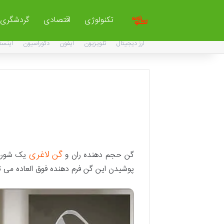
تکنولوژی
اقتصادی
گردشگری
ارز دیجیتال
تلویزیون
آیفون
دکوراسیون
اینست
گن لاغری
گن حجم دهنده ران و
یک شورت ب
پوشیدن این گن فرم دهنده فوق العاده می تو