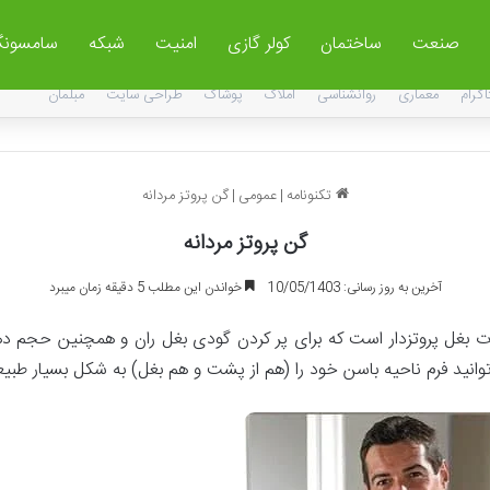
صنعت
ساختمان
کولر گازی
امنیت
شبکه
سامسون
اگرام
معماری
روانشناسی
املاک
پوشاک
طراحی سایت
مبلمان
تکنونامه
|
عمومی
|
گن پروتز مردانه
گن پروتز مردانه
آخرین به روز رسانی: 10/05/1403
خواندن این مطلب 5 دقیقه زمان میبرد
غل پروتزدار است که برای پر کردن گودی بغل ران و همچنین حجم دهی ب
انید فرم ناحیه باسن خود را (هم از پشت و هم بغل) به شکل بسیار طبیع