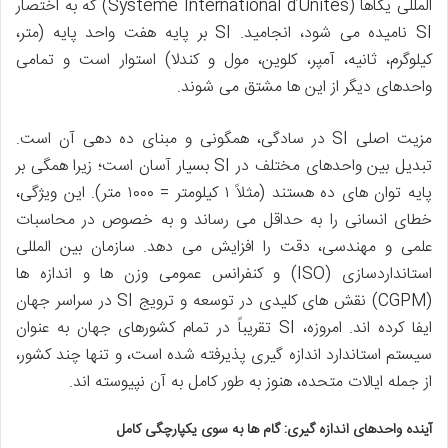
المللی یکاها (Système International d’Unités) که به اختصار
SI نامیده می شود، انجامید. SI بر پایه هفت واحد پایه (متر،
کیلوگرم، ثانیه، آمپر، کلوین، مول و کندلا) استوار است و تمامی
واحدهای دیگر از این ها مشتق می شوند.
مزیت اصلی SI در سادگی، همگونی و مبنای ده دهی آن است.
تبدیل بین واحدهای مختلف در SI بسیار آسان است؛ زیرا همگی بر
پایه توان های ده هستند (مثلاً ۱ کیلومتر = ۱۰۰۰ متر). این ویژگی،
خطای انسانی را به حداقل می رساند و به خصوص در محاسبات
علمی و مهندسی، دقت را افزایش می دهد. سازمان بین المللی
استانداردسازی (ISO) و کنفرانس عمومی وزن ها و اندازه ها
(CGPM) نقش های کلیدی در توسعه و ترویج SI در سراسر جهان
ایفا کرده اند. امروزه، SI تقریباً در تمام کشورهای جهان به عنوان
سیستم استاندارد اندازه گیری پذیرفته شده است، و تنها چند کشور،
از جمله ایالات متحده، هنوز به طور کامل به آن نپیوسته اند.
آینده واحدهای اندازه گیری: گام ها به سوی یکپارچگی کامل