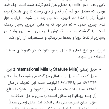
لاتین mille passus به معنای هزار قدم گرفته شده است. یک قدم
رومی، که معادل دو گام (دو قدم از پای راست تا پای راست) بود،
تقریباً برابر با ۱.۵۲ متر امروزی تخمین زده می شود. بنابراین، هزار
قدم، چیزی حدود ۱۵۲۰ متر بود که به مایل امروزی بسیار نزدیک
است. با گذشت زمان و گسترش امپراتوری روم، این واحد در
بسیاری از نقاط اروپا و بعدها در بریتانیا و مستعمرات آن رایج شد.
امروزه، دو نوع اصلی از مایل وجود دارد که در کاربردهای مختلف
استفاده می شوند:
مایل زمینی (Statute Mile یا International Mile):
این
مایل که به آن مایل بین المللی نیز گفته می شود، دقیقاً معادل
۱۶۰۹.۳۴۴ متر یا ۱.۶۰۹۳۴۴ کیلومتر است. این تعریف در سال
۱۹۵۹ توسط ایالات متحده آمریکا و کشورهای مشترک المنافع
(از جمله بریتانیا) به منظور استانداردسازی و حل اختلافات
جزئی میان تعاریف ملی مایل اتخاذ شد. مایل زمینی عمدتاً