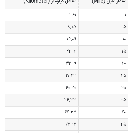
مقدار مایل (Mile)
معادل کیلومتر (Kilometer)
۱.۶۱
۱
۸.۰۵
۵
۱۶.۰۹
۱۰
۲۴.۱۴
۱۵
۳۲.۱۹
۲۰
۴۰.۲۳
۲۵
۴۸.۲۸
۳۰
۵۶.۳۳
۳۵
۶۴.۳۷
۴۰
۷۲.۴۲
۴۵