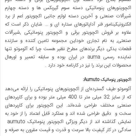
اکچویتورهای پنوماتیکی دسته سوم گیربکس ها و دسته چهارم
شیرآلات صنعتی و آخرین دسته لوازم جانبی اکچویتور اعم از برد
الکترونیکینامور فنر آداپاتورهای ستاره ای و … شایان ذکر است که
علاوه بر فروش اکچویتور برقی و اکچویتور پنوماتیکی ,شیرآلات
صنعتی, به نام تجاری خوداین مجموعه تامین کننده و سازنده
قطعات یدکی دیگر برندهای مطرح نظیر هست چرا که آئوموتو تنها
نماینده رسمی auma در ایران بوده و سابقه تعمیر و اورهال
محصولات این برند را نیز در کارنامه خود دارد .
اکچویتور پنوماتیک Aumuto:
آئوموتو طیف گسترده‌ای از اکچویتورهای پنوماتیکی را ارائه می‌دهد
که از سایز 32 میلی متر تا 400 میلی متر بوده و برای کاربردهای
صنعتی مختلف طراحی شده‌اند. این اکچویتور برای کاربردهای
سخت و دقیق طراحی شده اند و عملکرد قابل اعتماد را از خود به
نمایش گذاشته اند از دیگر ویژگی اکچویتور پنوماتیک aumuto
سادگی در کار کیفیت بالا سرعت و قدرت و قیمت مقرون به صرفه و