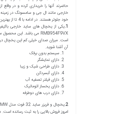
حاضرند آنها را خریداری کرده و در واقع ا
خارجی مانند ال جی و سامسونگ در زمینه ت
خود جلوتر هستند. در ادامه با 4 تا از بهترین یخچال ساید خارجی آشنا شوید.
1.
RMB954F9VX می باشد. این م
است. میزان صدای خیلی کم این یخچال در حی
آن آشنا شوید.
سیستم بدون برفک
دارای نمایشگر
دارای طراحی شیک و زیبا
دارای آبسردکن
دارای فیلتر تصفیه آب
دارای یخساز اتوماتیک
دارای درب های دوطرفه
2.
یخچال و فریزر ساید 32 فوت مدل DS-3320MW یکی دیگر از
امروز فروش بالایی را به ثبت رسانده است. 