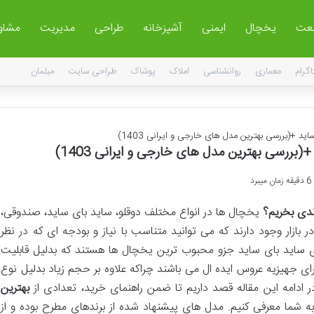
عت
یخچال
ایمنی
آشپزخانه
طراحی
مدیریت
مشاو
اگرام
معماری
روانشناسی
املاک
پوشاک
طراحی سایت
مبلمان
د +(بررسی بهترین مدل های خارجی و ایرانی 1403)
بررسی بهترین مدل های خارجی و ایرانی 1403)
د
ندی بخریم؟
یخچال ها در انواع مختلف دوقلو، ساید بای ساید، صندوقی،
بازار وجود دارند که می توانید متناسب با نیاز و بودجه ای که در نظر
های ساید بای ساید جزو محبوب ترین یخچال ها هستند که بدلیل قابلیت
رای جهیزیه عروس ایده ال می باشند چراکه علاوه بر حجم زیاد بدلیل نوع
 ادامه این مقاله قصد داریم تا ضمن راهنمای خرید، تعدادی از
بهترین
به شما معرفی کنیم. مدل های پیشنهاد شده از برندهای مطرح بوده و از