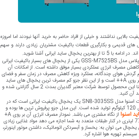
 بالایی نداشتند و خیلی از افراد حاضر به خرید آنها نبودند اما امروزه
 های قدیمی و بکارگیری قطعات باکیفیت مشتریان زیادی دارند و سهم
چال ساید ایرانی آشنا شوید.
یخچال ساید بای ساید 28 فوت جی پلاس مدل GSS-M7525BS یکی از یخچال های بسیار باکیفیت ایرانی
 کاهش مصرف انرژی عملکردی بسیار موفق داشته است. از امکانات آن
 گردش هوای چندگانه، عملکرد ویژه کاهش مصرف در زمان سفر و فضای
زیاد اشاره داشت. گرید مصرف انرژی بر روی A++ است و از این نظر جزو کم مصرف ترین یخچال های ساید
موجود در بازار محسوب می شود. ضمنا این محصول توسط شرکت معتبر گلدیران بمدت 2 سال گارانتی شده و
د آن کنید.
یخچال و فریزر ساید بای ساید 35 فوت اسنوا مدل SN8-3035SS یک یخچال باکیفیت ایرانی است که در
ابعاد 91*181*92 سانتی متر و با وزن 120 کیلوگرم تولید شده است. این مدل جزو پرفروش ترین ها بوده و
د اسنوا
از نگاه مشتری می باشد. نمودار مصرف انرژی آن بر روی A+
است و مصرف کمی دارد. گنجایش 771 لیتری در کنار طبقات متعدد به شما اجازه می دهد مواد غذایی زیادی
ن یخچال می توان به: یخساز و آبسردکن اتوماتیک، داشتن موتور اینورتر،
یستم تهویه هوا اشاره کرد.