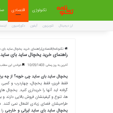
تکنولوژی
اقتصادی
صن
ارز دیجیتال
تلویزیون
آیفون
دکوراسیون
اینست
تکنونامه
|
اقتصادی
|
راهنمای خرید یخچال ساید بای سای
راهنمای خرید یخچال ساید بای ساید +(
آخرین به روز رسانی: 10/05/1403
خواندن این مطلب 6 دقیقه زمان میبر
یخچال ساید بای ساید چی خوبه؟ از چه بر
فقط فریزر، فقط یخچال، چهاردرب و کمبی در 
گرفته اید آنها را خریداری کنید. یخچال 
ها، تنوع و کیفیتشان فروش بالایی دارند و ب
طراحیشان فضای زیادی اشغال نمی کنند. در
یخچال ساید بای ساید ایرانی و خارجی
را 