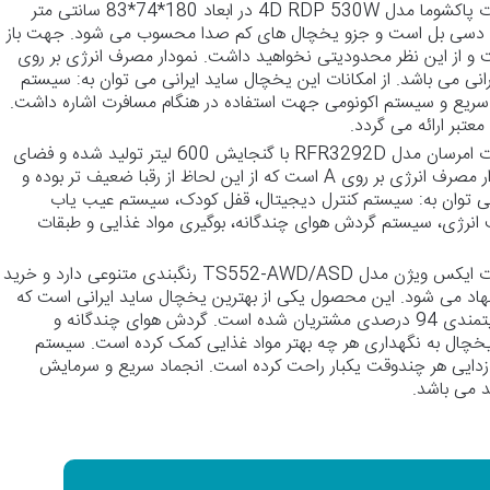
یخچال و فریزر ساید بای ساید 19 فوت پاکشوما مدل 4D RDP 530W در ابعاد 180*74*83 سانتی متر
تولید شده است. میزان صدای آن 45 دسی بل است و جزو یخچال های کم صدا محسوب می شود. جهت باز
و از این نظر محدودیتی نخواهید داشت. نمودار مصرف انرژی بر روی
نی می باشد. از امکانات این یخچال ساید ایرانی می توان به: سیستم
سریع و سیستم اکونومی جهت استفاده در هنگام مسافرت اشاره داشت.
یخچال و فریزر ساید بای ساید 32 فوت امرسان مدل RFR3292D با گنجایش 600 لیتر تولید شده و فضای
زیادی در اختیارتان قرار می دهد. نمودار مصرف انرژی بر روی A است که از این لحاظ از رقبا ضعیف تر بوده و
 می توان به: سیستم کنترل دیجیتال، قفل کودک، سیستم عیب یاب
رژی، سیستم گردش هوای چندگانه، بوگیری مواد غذایی و طبقات
یخچال و فریزر ساید بای ساید 28 فوت ایکس ویژن مدل TS552-AWD/ASD رنگبندی متنوعی دارد و خرید
نهاد می شود. این محصول یکی از بهترین یخچال ساید ایرانی است که
علاوه بر فروش بالا موفق به کسب رضایتمندی 94 درصدی مشتریان شده است. گردش هوای چندگانه و
چال به نگهداری هر چه بهتر مواد غذایی کمک کرده است. سیستم
یخ زدایی هر چندوقت یکبار راحت کرده است. انجماد سریع و سرمایش
د می باشد.