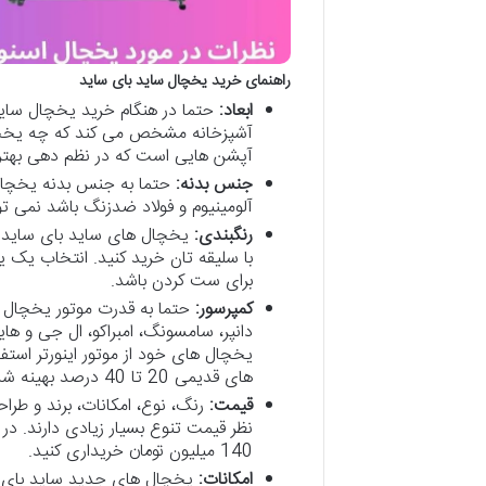
راهنمای خرید یخچال ساید بای ساید
ابعاد:
حتما در هنگام خرید یخچال ساید 
آشپزخانه مشخص می کند که چه یخچا
آپشن هایی است که در نظم دهی بهتر 
جنس بدنه:
حتما به جنس بدنه یخچال 
آلومینیوم و فولاد ضدزنگ باشد نمی تو
رنگبندی:
یخچال های ساید بای ساید در
با سلیقه تان خرید کنید. انتخاب یک 
برای ست کردن باشد.
کمپرسور:
حتما به قدرت موتور یخچال 
دانپر، سامسونگ، امبراکو، ال جی و ها
یخچال های خود از موتور اینورتر استف
های قدیمی 20 تا 40 درصد بهینه شده اند.
قیمت:
رنگ، نوع، امکانات، برند و طرا
140 میلیون تومان خریداری کنید.
امکانات:
یخچال های جدید ساید بای سای