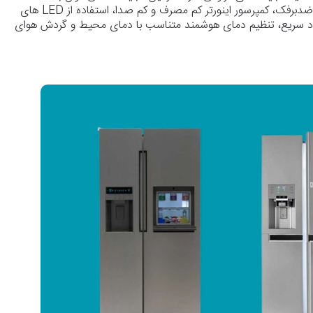
آبسردکن، یخساز، سیستم نوفراست و ضدبرفک، کمپرسور اینورتر کم مصرف و کم صدا، استفاده از LED های
 سریع، تنظیم دمای هوشمند متناسب با دمای محیط و گردش هوای