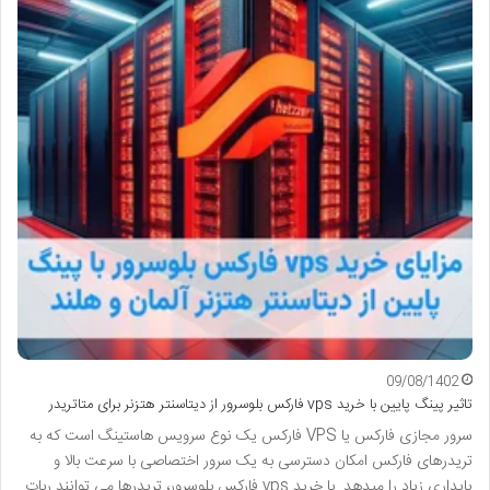
09/08/1402
تاثیر پینگ پایین با خرید vps فارکس بلوسرور از دیتاسنتر هتزنر برای متاتریدر
سرور مجازی فارکس یا VPS فارکس یک نوع سرویس هاستینگ است که به
تریدرهای فارکس امکان دسترسی به یک سرور اختصاصی با سرعت بالا و
پایداری زیاد را میدهد. با خرید vps فارکس بلوسرور، تریدرها می توانند ربات