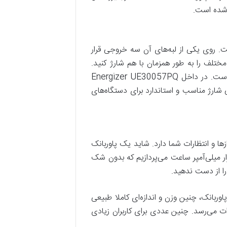
ند شده است. روی یکی از لبه‌های آن سه خروجی قرار
 می‌توانید حتی سه دستگاه مختلف را به طور همزمان با هم شارژ کنید.
همچنین یک پورت میکرو یو اس بی و یکی از پورت‌های تایپ سی نیز مخصوص شارژ کردن باتری خود پاوربانک است. در داخل Energizer UE30057PQ
 ساعت قرار گرفته است و توانایی شارژ مناسب و استاندارد برای دستگاه‌های
ها و انتظارات شما دارد. شاید یک پاوربانک
ی‌آمپر ساعتی برای بسیاری از کاربران کافی باشد ولی در این ویدیوی کوتاه به یک پاوربانک با ظرفیت ۳۰ هزار میلی‌آمپر ساعت می‌پردازیم که بدون شک
ه با توجه به ظرفیت بالای این پاوربانک، چنین وزن و اندازه‌ای کاملا طبیعی
 این زمینه شاهد ویژگی خاصی نیستیم. حداکثر توان خروجی این پاوربانک از دو پورت USB-A به ۲۲.۵ وات می‌رسد. چنین عددی برای کاربران زیادی