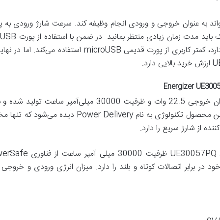
ولی طبیعتا زمانی که پورت USB-C وجود دارد، کمتر کاربری از
پاوربانک انرجایزر مدل UE30057PQ با توان خروجی 22.5 وات و ظ
دستگاه‌های دیجیتال شما را فراهم کند. در این محصول تک
نده از شارژ سریع را دارد.
 در برابر اتصالات کوتاه و بلند را دارد. میزان انرژی ورودی و خروجی د