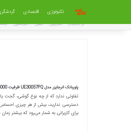
تکنولوژی
اقتصادی
گردشگری
ارز دیجیتال
تلویزیون
آیفون
دکوراسیون
اینست
پاوربانک انرجایزر مدل UE30057PQ ظرفیت 30000 میلی آمپر ساعت
تفاوتی ندارد که از چه نوع گوشی، گجت یا دس
دسترسی ندارید، بیش از هر چیزی احساس
برای کاربرانی به شمار می‌رود که بیشتر زمان 