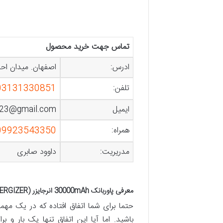
تماس جهت خرید محصول
ادرس:
اصفهان. میدان احمدآبا
03131330851
تلفن:
ایمیل
023@gmail.com
09923543350
همراه:
مدریریت:
داوود صابری
معرفی پاوربانک 30000mAh انرجایزر (ENERGIZER) مدل UE30057PQ
حتما برای شما اتفاق افتاده که در یک مه