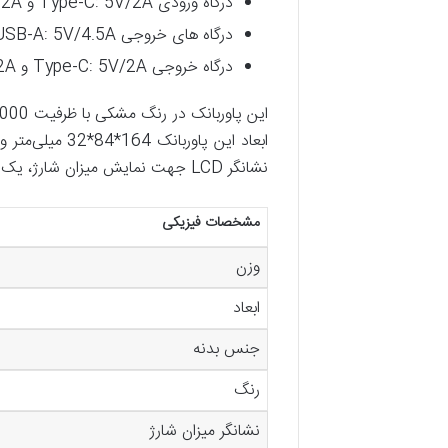
درگاه ورودی Type-C: 5V/2A و 9V/2A
درگاه ‌های خروجی USB-A: 5V/4.5A و 9V/2A و 12V/1.5A
درگاه خروجی Type-C: 5V/2A و 9V/2Aو 12V/1.5A
نشانگر LCD جهت نمایش میزان شارژ، یک کابل شارژ همراه و دفترچه راهنما نیز می‌باشد و قابلیت 102 ساعت شارژ تلفن‌های هوشمند را داراست.
مشخصات فیزیکی
وزن
ابعاد
جنس بدنه
رنگ
نشانگر میزان شارژ