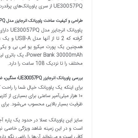
UE30057PQ از سری پاوربانک‌های پرقدرت کمپانی انرجایزر به منظور شارژ رسانی سریع به تلفن‌های هوشمند تولید شده است.
طراحی و کیفیت ساخت پاوربانک انرجایزر مدل UE30057PQ ظرفیت 30000 میلی آمپر ساعت
پاوربا
مختلف را تا نزدیک 108 ساعت را دارد.
بررسی پاوربانک انرجایزر UE30057PQ؛ سنگین، ضخیم و ظرفیت بسیار بالا
برای اینکه یک پاوربانک خیال شما را راحت ک
ظرفیت بسیار بالایی محسوب می‌شود. برای آشنایی با این
کافی است و می‌تواند آن‌ها را راضی نگه دارد