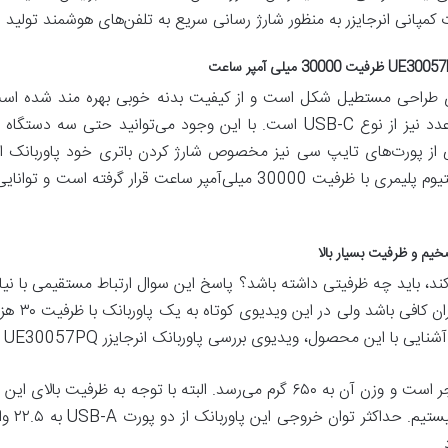
نک انرجایزر مدل UE30057PQ دارای طراحی مستطیل شکل است و از کیفیت بدنه خوبی بهره م
گرفته که 2 تا از آنها مدل USB-A و یک عدد نیز از نوع USB-C است. با این وجود
Power Bank 30000mAh، یک باتری لیتیوم پلیمری با ظرفیت 30000 میلی‌آمپر
ند، باید چه ظرفیتی داشته باشد؟ پاسخ این سوال ارتباط مستقیمی با نیاز
۱۰ هزار میل
 محصول، ویدیوی بررسی پاوربانک انرجایزر UE30057PQ را از دست ندهید.
سایز این پاوربانک عملا در حدود یک پاره آجر است و وزن آن به ۶۵۰ گرم می‌رسد. البت
است و در
.