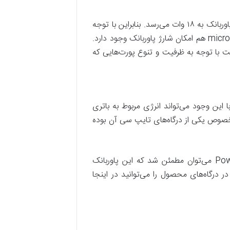
پورت USB-C تعبیه شده در بدنه هم می‌تواند به عنوان خروجی و ورودی انجام وظیفه کند. سرعت شارژ ورودی به پاوربانک به ۱۸ وات می‌رسد. بنابراین با توجه
به این سرعت شارژ، برای شارژ کردن پاوربانک باید مدت زمان زیادی منتظر بمانید. در ضمن با استفاده از پورت microUSB هم امکان شارژ پاوربانک وجود دارد.
 پورت قدیمی microUSB استفاده می‌کند. اما در نهایت با توجه به ظرفیت و تنوع پورت‌هایی که
رفیت 30000 میلی‌آمپر ساعت تولید شده و با این وجود می‌تواند انرژی مربوط به باتری
نولوژی به نام Power Delivery دیده می‌شود که تنها مخصوص یکی از درگاه‌های تایپ سی آن بوده
به دلیل بهره‌وری شارژر همراه انرجایزر مدل UE30057PQ ظرفیت 30000 میلی آمپر ساعت از فناوری PowerSafe می‌توان مطمئن شد که این پاوربانک
ر درگاه‌های محصول را می‌توانید در اینجا