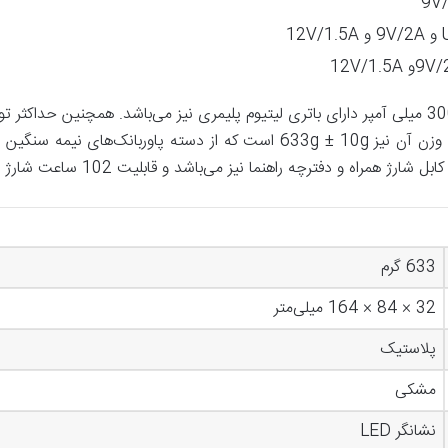
ابعاد این پاوربانک 164*84*32 میلی‌متر و وزن آن نیز 633g ± 10g است که از دس
633 گرم
32 × 84 × 164 میلی‌متر
پلاستیک
مشکی
نشانگر LED