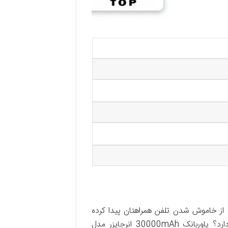
 از خاموش شدن تلفن همراهتان پیدا کرده
باشید. اما آیا این اتفاق تنها یک بار و برای یک نفر می‌افتد؟ آیا زمان شارژ شدن دستگاه شما برایتان اهمیت دارد؟ پاوربانک 30000mAh انرجایزر مدل