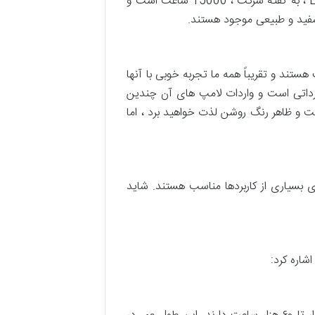
LED از کیفیت بالایی برخوردار هستند و یکی از بهترین لامپ های موجود در بازار هستند. متوسط عمر لامپ های LED ، به گفته شرکت ، 15000 ساعت است و
کیفیت هستند و تقریباً همه ما تجربه خوبی با آنها
ا همان باتری های با کیفیت به فروش می رسند. کملیون Camelion یک برند وارداتی است و واردات لامپ های آن چندین
ه خاصی ندارد. در صورت خرید لامپ های Camellion در بازار ، از کیفیت و ظاهر رنگ روشن لذت خواهید برد ، اما
 LED Osram دارای کیفیت عالی هستند و برای بسیاری از کاربردها مناسب هستند. شاید