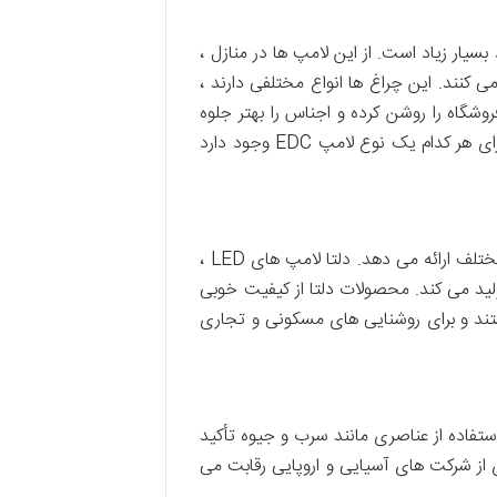
 بسیار زیاد است. از این لامپ ها در منازل ،
کنند. این چراغ ها انواع مختلفی دارند ،
روشگاه را روشن کرده و اجناس را بهتر جلوه
دهد و گاهی اوقات برای روشن کردن ویترین مغازه و گاهی برای روشن کردن خانه خود به چراغ نیاز دارید ، بنابراین برای هر کدام یک نوع لامپ EDC وجود دارد
دلتا با بیش از دو دهه فعالیت در زمینه روشنایی ، انواع لامپ های کم مصرف و LED ها را در مدل ها و گزینه های مختلف ارائه می دهد. دلتا لامپ های LED ،
ولید می کند. محصولات دلتا از کیفیت خوبی
د در بازار هستند. لامپ های دلتا SMD LED دارای 12 ماه ضمانت هستند و برای روشنایی های مسکونی و تجاری
ور سالم. و بر عدم استفاده از عناصری مانند سرب و جیوه تأکید
ی از شرکت های آسیایی و اروپایی رقابت می