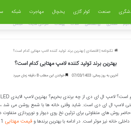
دشگری
صنعت
کولر گازی
یخچال
مهاجرت
شبکه
سا
اگرام
معماری
روانشناسی
املاک
پوشاک
طراحی سایت
مبلمان
تکنونامه
|
اقتصادی
|
بهترین برند تولید کننده لامپ مهتابی کدام است؟
بهترین برند تولید کننده لامپ مهتابی کدام است؟
آخرین به روز رسانی: 07/03/1403
خواندن این مطلب 8 دقیقه زمان میبرد
D
ترنتی لامپ ال ای دی است. شاید وقتی خانه ها با شمع روشن می شد 
اضر روش های متفاوتی برای تزئین نخ روی دیوار و نورپردازی متفاوت 
قیمت مهتابی
 داخلی خانه نیز موثر است. در ادامه با بهترین برندها و
1401 آشنا خواهید شد. با ما بمانید.