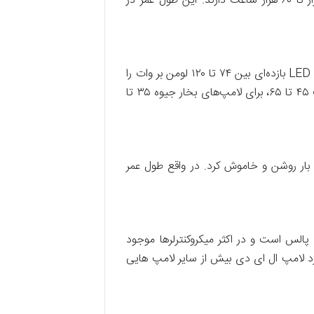
طول عمر اولین و مهم‌ترین معیار، در لامپ‌های ال‌ای‌دی محسوب می شود. لامپ‌ها LED طول عمری بین ۵۰ هزار تا ۶۰ هزار ساعت دارند. این طول عمر در
از دیگر مزیت های لامپ های ال‌ای‌دی می‌توان به بازده نوری بالای این لامپ ها اشاره نمود. در حال حاضر لامپ‌های LED بازده‌ای بین ۷۴ تا ۱۲۰ لومن بر وات را
دارا می‌باشند و این در حالی است که این مقدار برای لامپ‌ رشته‌ای ۱۰ تا ۱۵ لومن بر وات است. برای لامپ‌ کم ‌مصرف ۴۵ تا ۶۵، برای لامپ‌های بخار جیوه ۳۵ تا
بار روشن و خاموش کرد. در واقع طول عمر
رل سطح ولتاژ به کمک تغییر پهنای پالس است و در اکثر میکروکنترلرها موجود
رد لامپ ال ای دی بیش از سایر لامپ هایی