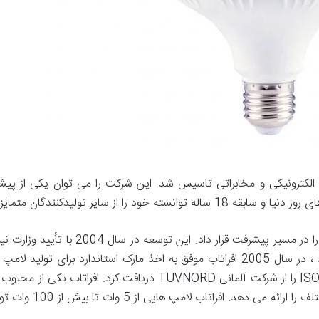
ای تولید تجهیزات الکترونیکی و مخابراتی تاسیس شد. این شرکت را می توان یکی 
د را از سایر تولیدکنندگان متمایز کند.
استفاده از نیروی ماهر و متخصص ، شرکت را در
مصرف در کشور آغاز شد. به دنبال این روند ، در سال 2005 افراتاب موفق به اخذ مارک
2008 گواهینامه بین المللی ISO 9001/2088 را از شرکت آلمانی UVNORD