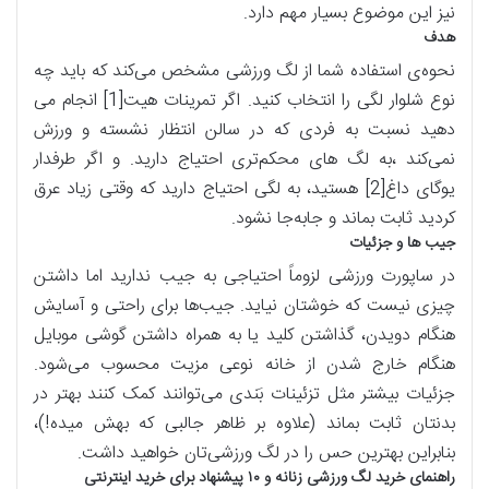
نیز این موضوع بسیار مهم دارد.
هدف
نحوه‌ی استفاده شما از لگ ورزشی مشخص می‌کند که باید چه
نوع شلوار لگی را انتخاب کنید. اگر تمرینات هیت[1] انجام می
دهید نسبت به فردی که در سالن انتظار نشسته و ورزش
نمی‌کند ،به لگ های محکم‌تری احتیاج دارید. و اگر طرفدار
یوگای داغ[2] هستید، به لگی احتیاج دارید که وقتی زیاد عرق
کردید ثابت بماند و جابه‌جا نشود.
جیب ها و جزئیات
در ساپورت ورزشی لزوماً احتیاجی به جیب ندارید اما داشتن
چیزی نیست که خوشتان نیاید. جیب‌ها برای راحتی و آسایش
هنگام دویدن، گذاشتن کلید یا به همراه داشتن گوشی موبایل
هنگام خارج شدن از خانه نوعی مزیت محسوب می‌شود.
جزئیات بیشتر مثل تزئینات بَندی می‌توانند کمک کنند بهتر در
بدنتان ثابت بماند (علاوه بر ظاهر جالبی که بهش میده!)،
بنابراین بهترین حس را در لگ ورزشی‌تان خواهید داشت.
راهنمای خرید لگ ورزشی زنانه و ۱۰ پیشنهاد برای خرید اینترنتی