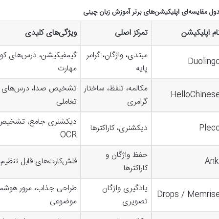
ول مقایسه‌ای اپلیکیشن‌های برتر آموزش زبان چینی
ام اپلیکیشن
تمرکز اصلی
ویژگی‌های کلیدی
مبتدی، واژگان، گرامر
Duoling
پایه
مهارت
مکالمه، تلفظ، ساختار
تشخیص صدا، درس‌های سا
HelloChines
گرامری
تعاملی
دیکشنری جامع، تشخیص
Plec
دیکشنری، کاراکترها
OCR
حفظ واژگان و
Ank
فلش‌کارت‌های قابل تنظیم، 
کاراکترها
یادگیری واژگان
طراحی جذاب، مرور هوشمن
Drops / Memris
تصویری
موضوعی