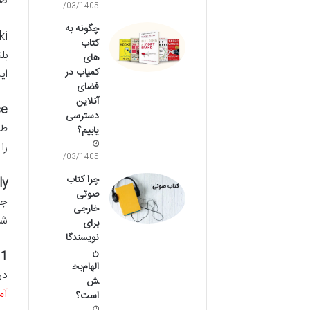
ضر
17/03/1405
چگونه به
کتاب
بل
های
کمیاب در
ای
فضای
آنلاین
e:
دسترسی
یابیم؟
را
11/03/1405
چرا کتاب
y:
صوتی
جل
خارجی
شخ
برای
نویسندگا
ن
1:
الهام‌بخ
در
ش
آم
است؟