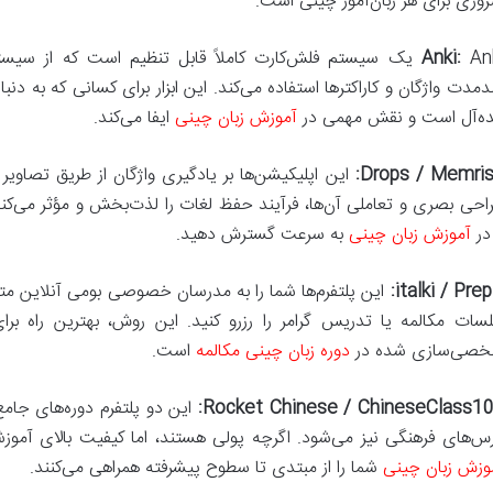
وری برای هر زبان‌آموز چینی است.
Anki:
ندمدت واژگان و کاراکترها استفاده می‌کند. این ابزار برای کسانی که به 
ده‌آل است و نقش مهمی در
آموزش زبان چینی
ایفا می‌کند.
Drops / Memris
این اپلیکیشن‌ها بر یادگیری واژگان از طریق تصاویر
 در
آموزش زبان چینی
به سرعت گسترش دهید.
italki / Prepl
این پلتفرم‌ها شما را به مدرسان خصوصی بومی آنلاین متص
سات مکالمه یا تدریس گرامر را رزرو کنید. این روش، بهترین راه برا
صی‌سازی شده در
دوره زبان چینی مکالمه
است.
Rocket Chinese / ChineseClass10
این دو پلتفرم دوره‌های جام
س‌های فرهنگی نیز می‌شود. اگرچه پولی هستند، اما کیفیت بالای آموزشی
وزش زبان چینی
شما را از مبتدی تا سطوح پیشرفته همراهی می‌کنند.