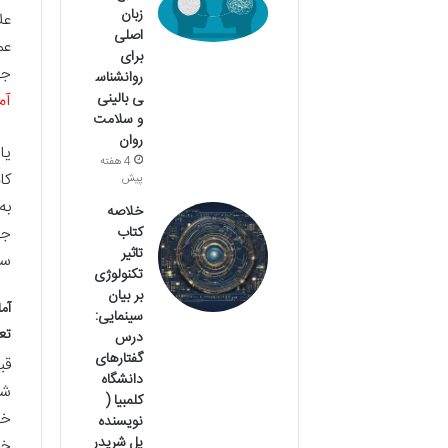
زبان
عل
اصلی
عم
برای
جم
روانشناس
ی بالینی
آم
و سلامت
روان
یا
4 هفته
کا
پیش
به
خلاصه
جغ
کتاب
تاثیر
سف
تکنولوژی
بر بیان
آم
سینمایی:
تع
درس
گفتارهای
قب
دانشگاه
شر
کلمبیا (
خو
نویسنده
پل شریدر
خو