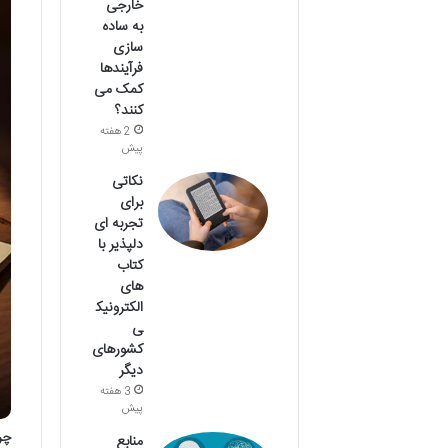
خارجی
به ساده
سازی
فرآیندها
کمک می
کنند؟
2 هفته
پیش
نکاتی
برای
تجربه ای
دلپذیر با
کتاب
های
الکترونیک
ی
کشورهای
دیگر
3 هفته
پیش
چر
منابع