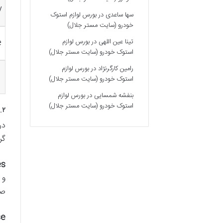
y
سها ساعدی
در
بورس لوازم استوک
خودرو (سایت مستر جلال)
e
تینا عین اللهی
در
بورس لوازم
استوک خودرو (سایت مستر جلال)
رامین کارگرنژاد
در
بورس لوازم
1
استوک خودرو (سایت مستر جلال)
بنفشه شمسایی
در
بورس لوازم
استوک خودرو (سایت مستر جلال)
۲. کتاب‌های خودآموز و دوره‌های ساختارمند: بنیان آموزش زبان چینی
در
گر
s:
صو
e: