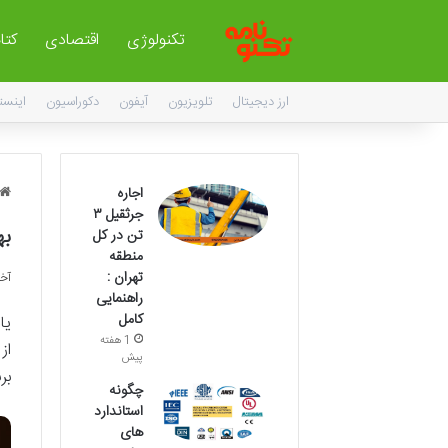
تکنولوژی
اقتصادی
کتا
ارز دیجیتال
تلویزیون
آیفون
دکوراسیون
اینست
اجاره
جرثقیل ۳
به
تن در کل
منطقه
تهران :
آخری
راهنمایی
کامل
یا
1 هفته
از
پیش
بر
چگونه
استاندارد
های