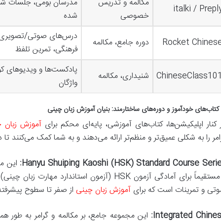
مکالمه و تدریس
مدرسان بومی، جلسات ش
italki / Prepl
خصوصی
شده
درس‌های صوتی/تصویری،
Rocket Chines
دوره جامع، مکالمه
فرهنگی، تمرین تلفظ
پادکست‌ها و ویدیوهای کو
ChineseClass10
شنیداری، مکالمه
واژگان
 کنار اپلیکیشن‌ها، کتاب‌های آموزشی، پایه‌ای محکم برای
آموزش زبان 
امر را به شکلی عمیق‌تر و منظم‌تر ارائه می‌دهند و به شما کمک می‌کنند تا 
Hanyu Shuiping Kaoshi (HSK) Standard Course Serie
این مج
و مستقیماً برای آمادگی آزمون HSK (آزمون استاندارد 
تی و تمرینات است که برای
آموزش زبان چینی
از صفر تا سطوح پیشرفت
Integrated Chines
این مجموعه جامع، بر مکالمه و گرامر به طور همز