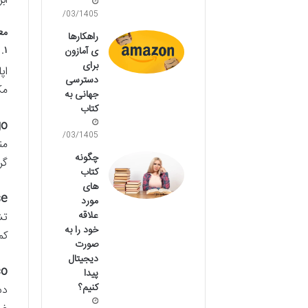
اب
28/03/1405
مع
راهکارها
۱. اپلیکیشن‌های موبایل: همراهان قدرتمند زبان‌آموزان
ی آمازون
برای
اپ
دسترسی
مک
جهانی به
کتاب
o:
23/03/1405
من
چگونه
گر
کتاب
های
e:
مورد
علاقه
خود را به
کم
صورت
دیجیتال
o:
پیدا
کنیم؟