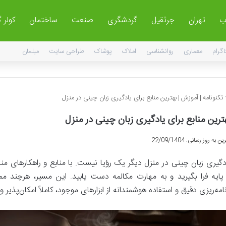
ب
تهران
جرثقیل
گردشگری
صنعت
ساختمان
کولر 
اگرام
معماری
روانشناسی
املاک
پوشاک
طراحی سایت
مبلمان
تکنونامه
|
آموزش
|
بهترین منابع برای یادگیری زبان چینی در منزل
ترین منابع برای یادگیری زبان چینی در منزل
ن به روز رسانی: 22/09/1404
دگیری زبان چینی در منزل دیگر یک رؤیا نیست. با منابع و راهکارهای مناسب
 پایه فرا بگیرید و به مهارت مکالمه دست یابید. این مسیر، هرچند مم
نامه‌ریزی دقیق و استفاده هوشمندانه از ابزارهای موجود، کاملاً امکان‌پذی