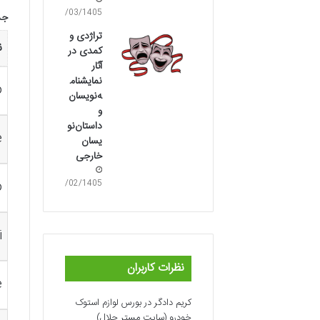
05/03/1405
جد
تراژدی و
ن
کمدی در
آثار
نمایشنام
o
ه‌نویسان
و
داستان‌نو
e
یسان
خارجی
31/02/1405
o
i
نظرات کاربران
e
کریم دادگر
در
بورس لوازم استوک
خودرو (سایت مستر جلال)