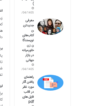
)
ان
17/04/1405
زب
معرفی
که
جدیدتری
هن
ن
کتاب‌های
دا
نویسندگا
ن زن
برن
خاورمیانه
در بازار
جهانی
شا
17/04/1405
تض
راهنمای
یافتن آثار
ابز
مورد نظر
در قالب
بر
فایل های
کا
pdf