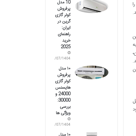
10 مدل
ا
پرفروش
.
کولر گازی
گرین در
ایران:
راهنمای
ن
خرید
ه
2025
،
05/07/1404
.
۱۰ مدل
ن
پرفروش
کولر گازی
هایسنس
24000 و
30000:
ل
بررسی
د
ویژگی ها
02/07/1404
۱۰ مدل