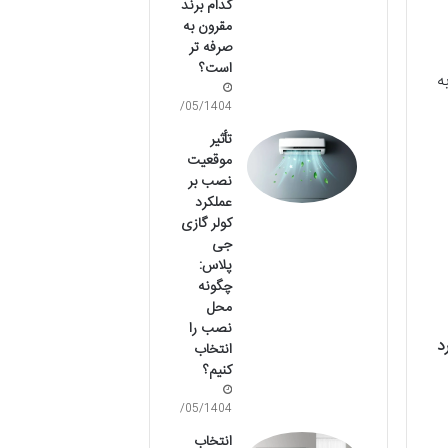
کدام برند
مقرون به
صرفه تر
است؟
ه
08/05/1404
تأثیر
موقعیت
نصب بر
عملکرد
کولر گازی
جی
پلاس:
چگونه
محل
نصب را
د
انتخاب
کنیم؟
07/05/1404
انتخاب