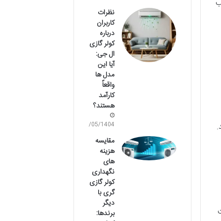
ب
نظرات
کاربران
درباره
کولر گازی
ال جی:
آیا این
مدل ها
واقعاً
کارآمد
هستند؟
.
12/05/1404
مقایسه
هزینه
های
نگهداری
کولر گازی
گری با
دیگر
ت
برندها: