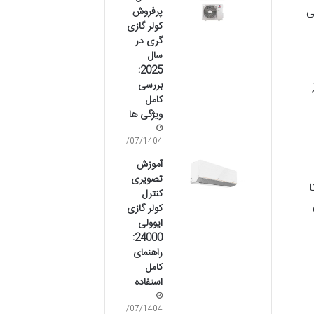
ی
پرفروش
کولر گازی
گری در
سال
2025:
بررسی
کامل
ویژگی ها
02/07/1404
آموزش
تصویری
کنترل
کولر گازی
ایوولی
24000:
راهنمای
کامل
استفاده
02/07/1404