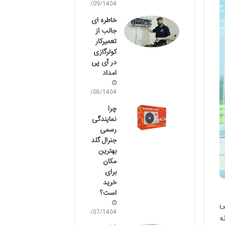
29/09/1404
خاطره ای
جالب از
تعمیرکار
کولرگازی
در آی پی
امداد
08/08/1404
چرا
نمایندگی
رسمی
جنرال گلد
بهترین
مکان
برای
خرید
است؟
ی
27/07/1404
ه