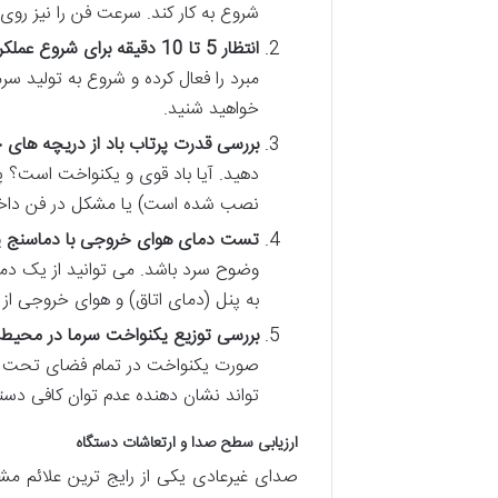
شروع به کار کند. سرعت فن را نیز روی حالت بالا (High
انتظار 5 تا 10 دقیقه برای شروع عملکرد بهینه کمپرسور:
مبرد را فعال کرده و شروع به تولید 
خواهید شنید.
بررسی قدرت پرتاب باد از دریچه های 
دهید. آیا باد قوی و یکنواخت است؟ پر
نصب شده است) یا مشکل در فن داخل
تست دمای هوای خروجی با دماسنج 
وضوح سرد باشد. می توانید از یک دما
به پنل (دمای اتاق) و هوای خروجی از آن باید حداقل 8 تا 12
بررسی توزیع یکنواخت سرما در محیط:
صورت یکنواخت در تمام فضای تحت پو
تواند نشان دهنده عدم توان کافی دستگا
ارزیابی سطح صدا و ارتعاشات دستگاه
صدای غیرعادی یکی از رایج ترین علائم مش