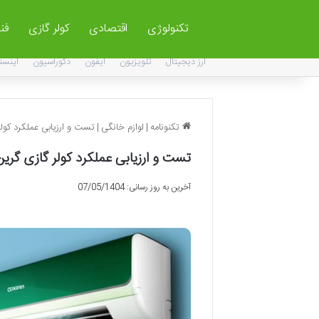
تکنولوژی
اقتصادی
کولر گازی
فن
ارز دیجیتال
تلویزیون
آیفون
دکوراسیون
اینست
تکنونامه
|
لوازم خانگی
|
تست و ارزیابی عملکرد کول
تست و ارزیابی عملکرد کولر گازی گر
آخرین به روز رسانی: 07/05/1404