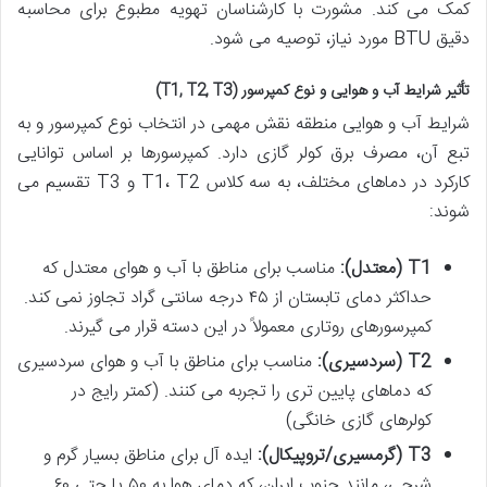
کمک می کند. مشورت با کارشناسان تهویه مطبوع برای محاسبه
دقیق BTU مورد نیاز، توصیه می شود.
تأثیر شرایط آب و هوایی و نوع کمپرسور (T1, T2, T3)
شرایط آب و هوایی منطقه نقش مهمی در انتخاب نوع کمپرسور و به
تبع آن، مصرف برق کولر گازی دارد. کمپرسورها بر اساس توانایی
کارکرد در دماهای مختلف، به سه کلاس T1، T2 و T3 تقسیم می
شوند:
T1 (معتدل):
مناسب برای مناطق با آب و هوای معتدل که
حداکثر دمای تابستان از ۴۵ درجه سانتی گراد تجاوز نمی کند.
کمپرسورهای روتاری معمولاً در این دسته قرار می گیرند.
T2 (سردسیری):
مناسب برای مناطق با آب و هوای سردسیری
که دماهای پایین تری را تجربه می کنند. (کمتر رایج در
کولرهای گازی خانگی)
T3 (گرمسیری/تروپیکال):
ایده آل برای مناطق بسیار گرم و
شرجی، مانند جنوب ایران، که دمای هوا به ۵۰ یا حتی ۶۰