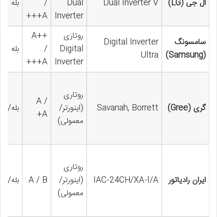
ال جی (LG)
Dual Inverter V
Dual
/
بله
A+++
Inverter
روتاری
A++
سامسونگ
Digital Inverter
Digital
/
بله
Ultra
(Samsung)
A+++
Inverter
روتاری
A /
گری (Gree)
Savanah, Borrett
(اینورتر/
بله/خیر
A+
معمولی)
روتاری
ایران رادیاتور
IAC-24CH/XA-I/A
(اینورتر/
A / B
بله/خیر
معمولی)