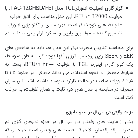
کولر گازی اسپلیت اینورتر TCL مدل TAC-12CHSD/FBI:
با
ظرفیت 12000 BTU/h، این مدل مناسب برای اتاق خواب
ها و فضاهای کوچک تر است. بهره مندی از تکنولوژی اینورتر،
تضمین کننده مصرف برق پایین و عملکرد آرام و بی صدا است.
برای محاسبه تقریبی مصرف برق این مدل ها، باید به شاخص های
EER و SEER روی برچسب انرژی آنها توجه کرد. به طور متوسط،
یک کولر گازی اینورتر TCL با ظرفیت ۲۴۰۰۰ BTU/h، بسته به
شرایط محیطی و نحوه استفاده، می تواند مصرفی در حدود ۱.۵ تا
۲.۵ کیلووات ساعت در حالت کارکرد پیوسته داشته باشد. این میزان
مصرف در مقایسه با مدل های دور ثابت با همان ظرفیت، به مراتب
کمتر است.
مزیت رقابتی تی سی ال در مصرف انرژی
یکی از مزیت های رقابتی تی سی ال در حوزه کولرهای گازی کم
مصرف، ارائه راندمان بالا در کنار قیمت های رقابتی است. در حالی که