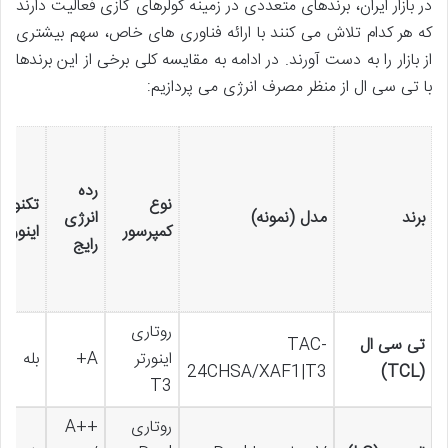
در بازار ایران، برندهای متعددی در زمینه کولرهای گازی فعالیت دارند
که هر کدام تلاش می کنند با ارائه فناوری های خاص، سهم بیشتری
از بازار را به دست آورند. در ادامه به مقایسه کلی برخی از این برندها
با تی سی ال از منظر مصرف انرژی می پردازیم:
رده
نوع
تکنولو
برند
مدل (نمونه)
انرژی
کمپرسور
اینورتر
رایج
روتاری
تی سی ال
TAC-
اینورتر
A+
بله
24CHSA/XAF1|T3
(TCL)
T3
روتاری
A++