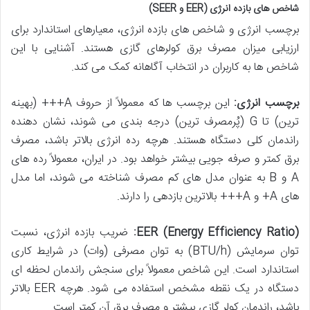
شاخص های بازده انرژی (EER و SEER)
برچسب انرژی و شاخص های بازده انرژی، معیارهای استاندارد برای
ارزیابی میزان مصرف برق کولرهای گازی هستند. آشنایی با این
شاخص ها به کاربران در انتخاب آگاهانه کمک می کند.
برچسب انرژی:
این برچسب ها که معمولاً از حروف A+++ (بهینه
ترین) تا G (پُرمصرف ترین) درجه بندی می شوند، نشان دهنده
راندمان کلی دستگاه هستند. هرچه رده انرژی بالاتر باشد، مصرف
برق کمتر و صرفه جویی بیشتر خواهد بود. در ایران، معمولاً رده های
A و B به عنوان مدل های کم مصرف شناخته می شوند، اما مدل
های A+ و A+++ بالاترین بازدهی را دارند.
EER (Energy Efficiency Ratio):
ضریب بازده انرژی، نسبت
توان سرمایش (BTU/h) به توان مصرفی (وات) در شرایط کاری
استاندارد است. این شاخص معمولاً برای سنجش راندمان لحظه ای
دستگاه در یک نقطه مشخص استفاده می شود. هرچه EER بالاتر
باشد، راندمان کولر گازی بیشتر و مصرف برق آن کمتر است.