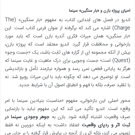
احیای پروژه بازن و «بار سنگین» سینما
اندرو در فصل های ابتدایی کتاب، به مفهوم «بار سنگین» (The
Charge) اشاره می کند که برگرفته از عنوان فرعی کتاب است. این
«بار سنگین» همان میراث فکری آندره بازن است که باید مورد
بازخوانی و محافظت قرار گیرد. اندرو معتقد است که پروژه بازن،
بیش از آنکه مجموعه ای از گزاره های ثابت باشد، یک «جست وجو»
(Quest) است؛ جست وجویی برای درک ماهیت و غایت سینما که
هرگز به پایانی قطعی نمی رسد و همواره نیازمند تأمل و بازاندیشی
است. او توضیح می دهد که چگونه باید با این میراث روبرو شد: نه
با تقلید صرف، بلکه با فهم و انطباق اصول آن با شرایط جدید.
محور اصلی این بازخوانی، مفهوم «مناسبت بنیادین سینما با امر
واقع» است. اندرو تأکید می کند که این مفهوم نباید با بازنمایی
صرف واقعیت اشتباه گرفته شود. بازن به
جوهر وجودی سینما در
ثبت اثر و ردپای واقعیت
اعتقاد داشت؛ به اینکه دوربین نه فقط
تصویر می کند، بلکه اثری از آنچه در برابرش قرار گرفته را بر جای می