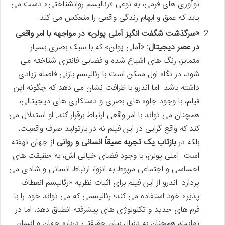
نوآوری های فرمی، به نوعی «رئالیسم روانشناختی» دست می
یابد که عمق و ابهام زندگی واقعی را منعکس می کند.
«سرگذشت شگفت انگیز آملی پولن» در مواجهه با امر واقعی
در عصر دیجیتال:
«آملی پولن» که با سبک بصری بسیار
متمایز، رنگ های اشباع شده و فضایی فانتزی شناخته می
شود، در نگاه اول ممکن است با رئالیسم بازنی فاصله زیادی
داشته باشد. اما اندرو با ظرافت نشان می دهد که چگونه این
فیلم، با وجود جلوه های بصری و دستکاری های دیجیتالی،
همچنان می تواند با امر واقعی ارتباط برقرار کند. او استدلال می
کند که واقع گرایی در این فیلم نه در بازتولید صرف واقعیت،
بلکه در
بازتاب یک تجربه عمیقاً انسانی و روانی
از جهان نهفته
است. آملی پولن، با وجود فضای خیالی اش، به حقیقت های
احساسی و اجتماعی مربوط به انزوا، ارتباط انسانی و شادی می
پردازد. اندرو از این فیلم برای اثبات نظریه «رئالیسم انعطاف
پذیر» خود استفاده می کند؛ رئالیسمی که می تواند خود را با
فرم های جدید و تکنولوژی های پیشرفته انطباق دهد، اما در
نهایت، همچنان به دنبال بیان حقیقتی درباره جهان و انسان