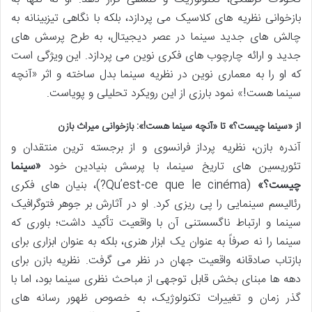
بازخوانی نظریه های کلاسیک می پردازد، بلکه با نگاهی تیزبینانه به
چالش های جدید سینما در عصر دیجیتال، به طرح پرسش های
جدید و ارائه چارچوب های فکری نوین می پردازد. این ویژگی است
که او را به معماری نوین در نظریه سینما بدل ساخته و اثر «آنچه
سینما هست!» نمود بارزی از این رویکرد تحلیلی و پویاست.
از «سینما چیست؟» تا «آنچه سینما هست!»: بازخوانی میراث بازن
آندره بازن، نظریه پرداز فرانسوی و از برجسته ترین منتقدان و
تئوریسین های تاریخ سینما، با پرسش بنیادین خود
«سینما
چیست؟»
(Qu’est-ce que le cinéma?)، بنیان های فکری
رئالیسم سینمایی را پی ریزی کرد. او در آثارش بر جوهر فتوگرافیک
سینما و ارتباط ناگسستنی آن با واقعیت تأکید داشت؛ باوری که
سینما را نه صرفاً به عنوان یک ابزار هنری، بلکه به عنوان ابزاری برای
بازتاب صادقانه واقعیت جهان در نظر می گرفت. نظریه بازن برای
دهه ها مبنای بخش قابل توجهی از مباحث نظری سینما بود، اما با
گذر زمان و تغییرات تکنولوژیک، به خصوص ظهور رسانه های