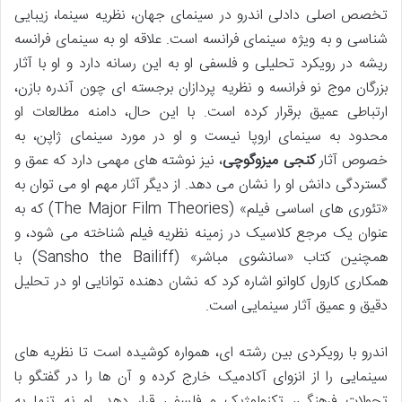
تخصص اصلی دادلی اندرو در سینمای جهان، نظریه سینما، زیبایی
شناسی و به ویژه سینمای فرانسه است. علاقه او به سینمای فرانسه
ریشه در رویکرد تحلیلی و فلسفی او به این رسانه دارد و او با آثار
بزرگان موج نو فرانسه و نظریه پردازان برجسته ای چون آندره بازن،
ارتباطی عمیق برقرار کرده است. با این حال، دامنه مطالعات او
محدود به سینمای اروپا نیست و او در مورد سینمای ژاپن، به
خصوص آثار
کنجی میزوگوچی
، نیز نوشته های مهمی دارد که عمق و
گستردگی دانش او را نشان می دهد. از دیگر آثار مهم او می توان به
«تئوری های اساسی فیلم» (The Major Film Theories) که به
عنوان یک مرجع کلاسیک در زمینه نظریه فیلم شناخته می شود، و
همچنین کتاب «سانشوی مباشر» (Sansho the Bailiff) با
همکاری کارول کاوانو اشاره کرد که نشان دهنده توانایی او در تحلیل
دقیق و عمیق آثار سینمایی است.
اندرو با رویکردی بین رشته ای، همواره کوشیده است تا نظریه های
سینمایی را از انزوای آکادمیک خارج کرده و آن ها را در گفتگو با
تحولات فرهنگی، تکنولوژیک و فلسفی قرار دهد. او نه تنها به