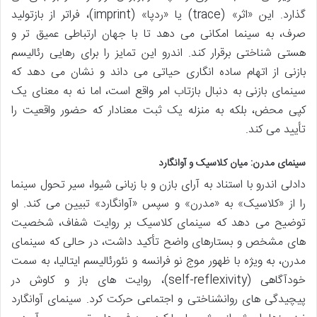
گذارد. این «اثر» (trace) یا «ردپا» (imprint)، فراتر از بازتولید
صرف، به سینما امکانی می دهد تا با جهان ارتباطی عمیق تر و
هستی شناختی برقرار کند. اندرو این تمایز را برای رهایی رئالیسم
بازنی از اتهام ساده انگاری حیاتی می داند و نشان می دهد که
سینمای بازنی به دنبال بازتاب امر واقع است، اما نه به معنای یک
کپی محض، بلکه به منزله یک ثبت معنادار که حضور واقعیت را
تأیید می کند.
سینمای مدرن: میان کلاسیک و آوانگارد
دادلی اندرو با استناد به آرای بازن و با زبانی شیوا، سیر تحول سینما
را از «کلاسیک» به «مدرن» و سپس «آوانگارد» تبیین می کند. او
توضیح می دهد که سینمای کلاسیک بر روایت شفاف، شخصیت
های مشخص و بستارهای واضح تأکید داشت، در حالی که سینمای
مدرن، به ویژه با ظهور موج نو فرانسه و نئورئالیسم ایتالیا، به سمت
خودآگاهی (self-reflexivity)، روایت های باز و کاوش در
پیچیدگی های روانشناختی و اجتماعی حرکت کرد. سینمای آوانگارد