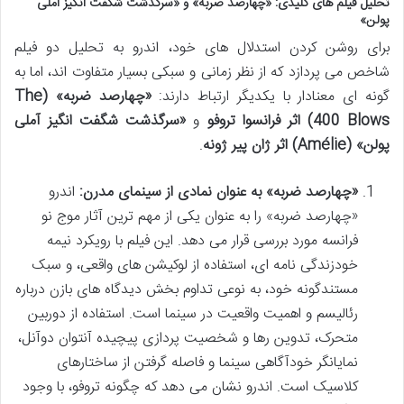
تحلیل فیلم های کلیدی: «چهارصد ضربه» و «سرگذشت شگفت انگیز آملی
پولن»
برای روشن کردن استدلال های خود، اندرو به تحلیل دو فیلم
شاخص می پردازد که از نظر زمانی و سبکی بسیار متفاوت اند، اما به
گونه ای معنادار با یکدیگر ارتباط دارند:
«چهارصد ضربه» (The
400 Blows) اثر فرانسوا تروفو
و
«سرگذشت شگفت انگیز آملی
پولن» (Amélie) اثر ژان پیر ژونه
.
«چهارصد ضربه» به عنوان نمادی از سینمای مدرن:
اندرو
«چهارصد ضربه» را به عنوان یکی از مهم ترین آثار موج نو
فرانسه مورد بررسی قرار می دهد. این فیلم با رویکرد نیمه
خودزندگی نامه ای، استفاده از لوکیشن های واقعی، و سبک
مستندگونه خود، به نوعی تداوم بخش دیدگاه های بازن درباره
رئالیسم و اهمیت واقعیت در سینما است. استفاده از دوربین
متحرک، تدوین رها و شخصیت پردازی پیچیده آنتوان دوآنل،
نمایانگر خودآگاهی سینما و فاصله گرفتن از ساختارهای
کلاسیک است. اندرو نشان می دهد که چگونه تروفو، با وجود