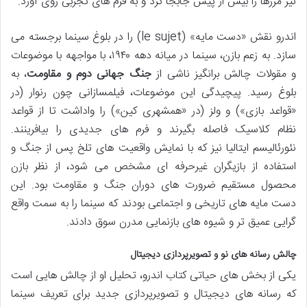
نیز مرزها را بیش از پیش جابجا کرد و به فرم های تجربی روی آورد.
اندرو نقش «دست مایه» (le sujet) را در بلوغ سینما برجسته می
سازد. به زعم بازن، سینما در میانه دهه ۱۹۴۰، با مواجهه با موضوعات
و مقولات چالش برانگیز ناشی از
جنگ جهانی دوم و مقاومت
، به
بلوغ رسید. پیچیدگی این موضوعات، فیلمسازانی چون رنوار (در
«قواعد بازی») و ولز (در «همشهری کین») را واداشت تا از قواعد
نظام کلاسیک فاصله بگیرند و فرم های جدیدی را بیافرینند.
نئورئالیسم ایتالیا نیز که با نمایش واقعیت های تلخ پس از جنگ و
استفاده از بازیگران غیرحرفه ای مشخص می شود، از نظر بازن
محصول مستقیم ضرورت های دوران جنگ و مقاومت بود. این
دست مایه های تاریخی و اجتماعی بودند که سینما را به سمت واقع
گرایی عمیق تر و شیوه های بازنمایی مدرن سوق دادند.
چالش رسانه های نو و تصویرپردازی دیجیتال
یکی از بخش های حیاتی کتاب اندرو، تحلیل او از چالش هایی است
که رسانه های دیجیتال و تصویرپردازی جدید برای تعریف سینما