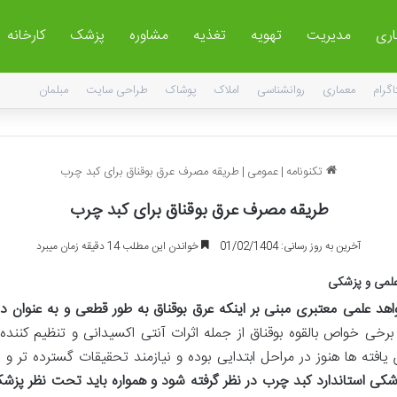
اری
مدیریت
تهویه
تغذیه
مشاوره
پزشک
کارخانه
اگرام
معماری
روانشناسی
املاک
پوشاک
طراحی سایت
مبلمان
تکنونامه
|
عمومی
|
طریقه مصرف عرق بوقناق برای کبد چرب
طریقه مصرف عرق بوقناق برای کبد چرب
آخرین به روز رسانی: 01/02/1404
خواندن این مطلب 14 دقیقه زمان میبرد
علمی و پزشکی
هد علمی معتبری مبنی بر اینکه عرق بوقناق به طور قطعی و به عنوان 
رخی خواص بالقوه بوقناق از جمله اثرات آنتی اکسیدانی و تنظیم کنن
یافته ها هنوز در مراحل ابتدایی بوده و نیازمند تحقیقات گسترده تر و
 پزشکی استاندارد کبد چرب در نظر گرفته شود و همواره باید تحت نظر 