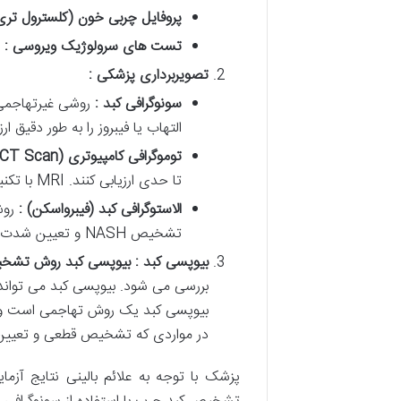
پروفایل چربی خون
(
کلسترول تری
تست های سرولوژیک ویروسی :
تصویربرداری پزشکی :
سونوگرافی کبد :
روشی غیرتهاجمی 
التهاب یا فیبروز را به طور دقیق ارز
توموگرافی کامپیوتری
(CT Scan)
تا حدی ارزیابی کنند. MRI با تکنیک های خاص (مانند MRI-PDFF) می تواند میزان چربی کبد را به صورت کمی اندازه گیری کند.
الاستوگرافی کبد (فیبرواسکن) :
روش
تشخیص NASH و تعیین شدت فیبروز کمک کند.
بیوپسی کبد : بیوپسی کبد روش تشخ
بررسی می شود. بیوپسی کبد می تواند می
بیوپسی کبد یک روش تهاجمی است و با 
در مواردی که تشخیص قطعی و تعیین مرحله بیماری ضر
پزشک با توجه به علائم بالینی نتایج آز