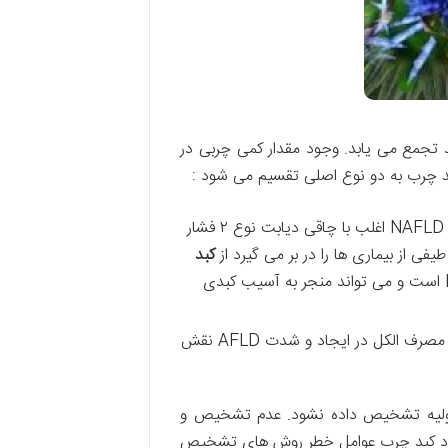
تجمع می یابد. وجود مقدار کمی چربی در
این نوع شایع ترین نوع کبد چرب است و با مصرف الکل ارتباطی ندارد. NAFLD اغلب با چاقی دیابت نوع ۲ فشار
کبد
که نوع پیشرفته تر و التهابی NAFLD است و می تواند منجر به آسیب کبدی
این نوع کبد چرب ناشی از مصرف بیش از حد الکل است. میزان و مدت زمان مصرف الکل در ایجاد و شدت AFLD نقش
ل اولیه تشخیص داده نشود. عدم تشخیص و
یجاد کبد چرب عوامل خطر روش های تشخیص