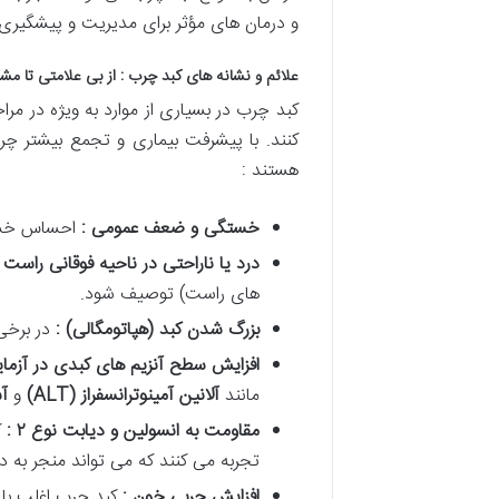
و درمان های مؤثر برای مدیریت و پیشگیری
علائم و نشانه های کبد چرب : از بی علامتی تا م
کبد چرب در بسیاری از موارد به ویژه در مرا
هستند :
خستگی و ضعف عمومی :
احساس خستگ
درد یا ناراحتی در ناحیه فوقانی راست
های راست) توصیف شود.
بزرگ شدن کبد (هپاتومگالی) :
در برخی
افزایش سطح آنزیم های کبدی در آزم
مانند
آلانین آمینوترانسفراز
(ALT)
و
آس
مقاومت به انسولین و دیابت نوع
۲
:
ک
تجربه می کنند که می تواند منجر به دیابت 
افزایش چربی خون :
کبد چرب اغلب با 