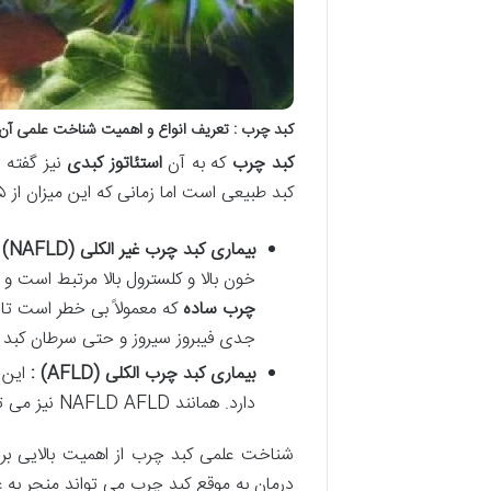
کبد چرب : تعریف انواع و اهمیت شناخت علمی آن
کبد چرب
که به آن
استئاتوز کبدی
نیز گفته 
کبد طبیعی است اما زمانی که این میزان از ۵ تا ۱۰ درصد وزن کبد بیشتر شود به عنوان کبد چرب شناخته می شود. کبد چرب به دو نوع اصلی تقسیم می شود :
بیماری کبد چرب غیر الکلی
(NAFLD)
:
خون بالا و کلسترول بالا مرتبط است و
چرب ساده
که معمولاً بی خطر است تا
جدی فیبروز سیروز و حتی سرطان کبد 
بیماری کبد چرب الکلی
(AFLD)
:
دارد. همانند NAFLD AFLD نیز می تواند از کبد چرب ساده تا استئاتوهپاتیت الکلی و سیروز پیشرفت کند.
شناخت علمی کبد چرب از اهمیت بالایی بر
درمان به موقع کبد چرب می تواند منجر ب