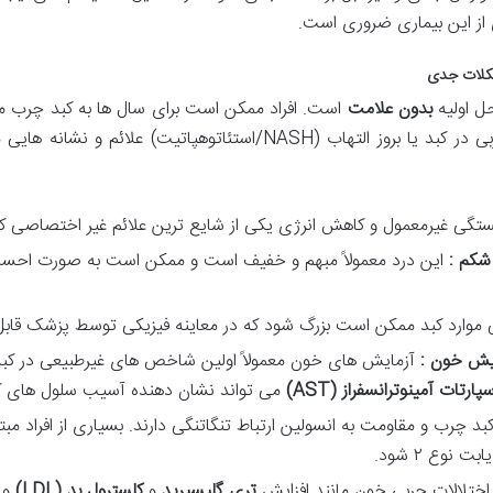
 از این بیماری ضروری است.
شکلات جدی
حل اولیه
بدون علامت
است. افراد ممکن است برای سال ها به کبد چرب مبتل
کنند. با پیشرفت بیماری و تجمع بیشتر چربی در کبد یا بروز التهاب (SH
ی غیرمعمول و کاهش انرژی یکی از شایع ترین علائم غیر اختصاصی 
 شکم :
این درد معمولاً مبهم و خفیف است و ممکن است به صورت احساس 
 موارد کبد ممکن است بزرگ شود که در معاینه فیزیکی توسط پزشک ق
ایش خون :
آزمایش های خون معمولاً اولین شاخص های غیرطبیعی در کبد
پارتات آمینوترانسفراز
(AST)
می تواند نشان دهنده آسیب سلول های ک
بد چرب و مقاومت به انسولین ارتباط تنگاتنگی دارند. بسیاری از افراد مبت
نوع ۲ شود.
اختلالات چربی خون مانند افزایش
تری گلیسیرید
و
کلسترول بد
(LDL)
و 