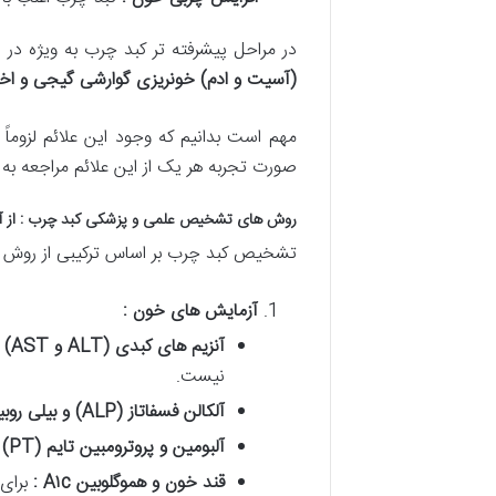
در مراحل پیشرفته تر کبد چرب به ویژه در NASH که به سیروز کبدی منجر می شود علائم جدی تری مانند
(آسیت و ادم)
خونریزی گوارشی
گیجی و اخت
مهم است بدانیم که وجود این علائم لزوماً ب
صورت تجربه هر یک از این علائم مراجعه
روش های تشخیص علمی و پزشکی کبد چرب : از آ
تشخیص کبد چرب بر اساس ترکیبی از روش ها
آزمایش های خون :
آنزیم های کبدی
(ALT
و
AST)
:
نیست.
آلکالن فسفاتاز
(ALP)
و بیلی روب
آلبومین و پروترومبین تایم
(PT)
:
قند خون و هموگلوبین
A
c
۱
:
برای