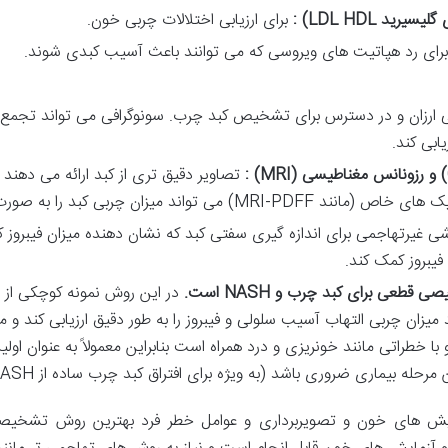
 گلیسیرید
HDL)
LDL
:
برای ارزیابی اختلالات چربی خون.
برای رد هپاتیت های ویروسی که می توانند باعث آسیب کبدی شوند.
ارزان و در دسترس برای تشخیص کبد چرب. سونوگرافی می تواند تجمع چر
یابی کند.
و رزونانس مغناطیسی
(MRI)
:
تصاویر دقیق تری از کبد ارائه می دهند و
ی غیرتهاجمی برای اندازه گیری سفتی کبد که نشان دهنده میزان فیبروز 
یصی قطعی برای کبد چرب و
NASH
است
.
در این روش نمونه کوچکی از ب
زان چربی التهاب آسیب سلولی و فیبروز را به طور دقیق ارزیابی کند و مرح
خطراتی مانند خونریزی و درد همراه است بنابراین معمولاً به عنوان ا
وری باشد (به ویژه برای افتراق کبد چرب ساده از NASH و ارزیابی فیبروز) توصیه می شود.
مایش های خون و تصویربرداری و عوامل خطر فرد بهترین روش تشخیصی 