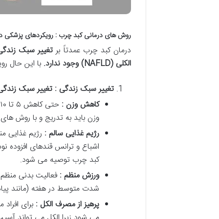
روش های درمانی کبد چرب : رویکردهای پزشکی د
درمان کبد چرب عمدتاً بر
تغییر سبک زندگی
الکلی
(NAFLD)
وجود ندارد
.
با این حال رو
تغییر سبک زندگی : تغییر سبک زندگ
کاهش وزن :
ح
وزن باید به تدریج و با روش های
رژیم غذایی سالم :
رژیم غذایی من
اشباع و ترانس قندهای افزوده ن
کبد چرب توصیه می شود.
ورزش منظم :
شدت متوسط در هفته (مانند پیاد
پرهیز از مصرف الکل :
می شود زیرا الکل می تواند آسیب