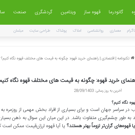
ه
گانودرما
قهوه ساز
ویتامین
گردشگری
صنعت
سا
اگرام
معماری
روانشناسی
املاک
پوشاک
طراحی سایت
مبلمان
تکنونامه
|
اقتصادی
|
راهنمای خرید قهوه: چگونه به قیمت های مختلف قهوه نگاه کنیم؟
هنمای خرید قهوه: چگونه به قیمت های مختلف قهوه نگاه کنیم
آخرین به روز رسانی: 28/09/1403
ه نگاه کنیم؟
ب در سراسر جهان است و برای بسیاری از افراد بخش مهمی از روزمره به ش
د به طور چشم‌گیری متفاوت باشد. در این میان این سوال به ذهن بسیاری 
ا قهوه
های گران
تر لزوماً بهتر هستند؟
یا آیا قهوه ارزان‌قیمت ممکن است 